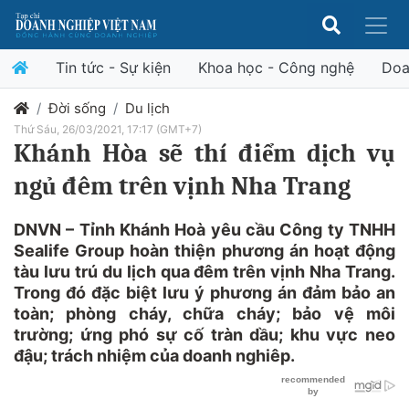
Tin tức - Sự kiện
Khoa học - Công nghệ
Doa
Đời sống
Du lịch
Thứ Sáu, 26/03/2021, 17:17 (GMT+7)
Khánh Hòa sẽ thí điểm dịch vụ
ngủ đêm trên vịnh Nha Trang
DNVN – Tỉnh Khánh Hoà yêu cầu Công ty TNHH
Sealife Group hoàn thiện phương án hoạt động
tàu lưu trú du lịch qua đêm trên vịnh Nha Trang.
Trong đó đặc biệt lưu ý phương án đảm bảo an
toàn; phòng cháy, chữa cháy; bảo vệ môi
trường; ứng phó sự cố tràn dầu; khu vực neo
đậu; trách nhiệm của doanh nghiêp.