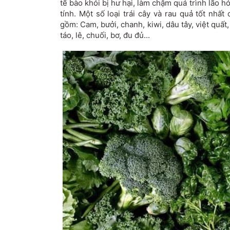
tế bào khỏi bị hư hại, làm chậm quá trình lão
tính. Một số loại trái cây và rau quả tốt nhấ
gồm: Cam, bưởi, chanh, kiwi, dâu tây, việt quất, 
táo, lê, chuối, bơ, đu đủ...