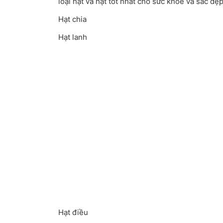
loại hạt và hạt tốt nhất cho sức khỏe và sắc đẹ
Hạt chia
Hạt lanh
Hạt điều