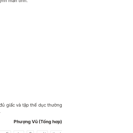
ệnh mãn tính.
đủ giấc và tập thể dục thường
.
Phượng Vũ (Tổng hơp)