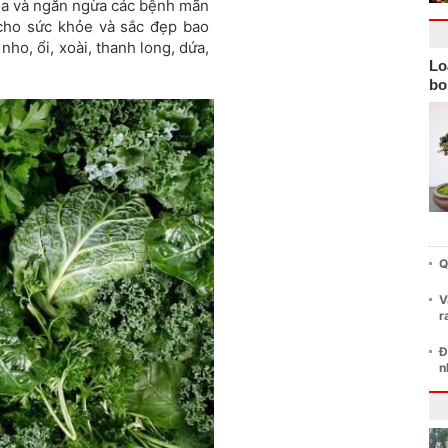
 hóa và ngăn ngừa các bệnh mãn
t cho sức khỏe và sắc đẹp bao
nho, ổi, xoài, thanh long, dứa,
Lo
bo
Q
V
r
Đ
n