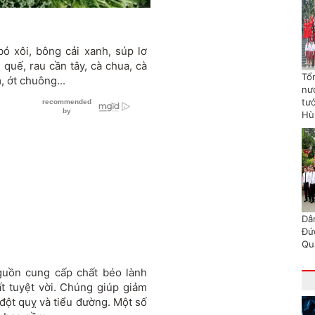
ó xôi, bông cải xanh, súp lơ
 quế, rau cần tây, cà chua, cà
Tổn
m, ớt chuông...
nư
tư
Hù
Dâ
Đứ
Qu
nguồn cung cấp chất béo lành
ất tuyệt vời. Chúng giúp giảm
đột quỵ và tiểu đường. Một số