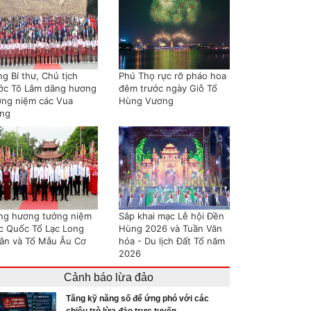
g Bí thư, Chủ tịch
Phú Thọ rực rỡ pháo hoa
ớc Tô Lâm dâng hương
đêm trước ngày Giỗ Tổ
ởng niệm các Vua
Hùng Vương
ng
ng hương tưởng niệm
Sắp khai mạc Lễ hội Đền
c Quốc Tổ Lạc Long
Hùng 2026 và Tuần Văn
ân và Tổ Mẫu Âu Cơ
hóa - Du lịch Đất Tổ năm
2026
Cảnh báo lừa đảo
Tăng kỹ năng số để ứng phó với các