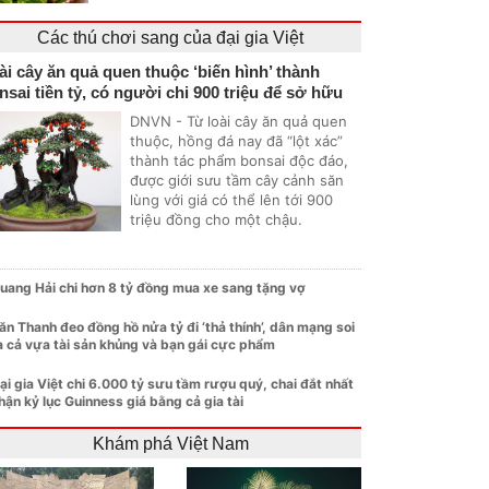
Các thú chơi sang của đại gia Việt
ài cây ăn quả quen thuộc ‘biến hình’ thành
nsai tiền tỷ, có người chi 900 triệu để sở hữu
DNVN - Từ loài cây ăn quả quen
thuộc, hồng đá nay đã “lột xác”
thành tác phẩm bonsai độc đáo,
được giới sưu tầm cây cảnh săn
lùng với giá có thể lên tới 900
triệu đồng cho một chậu.
uang Hải chi hơn 8 tỷ đồng mua xe sang tặng vợ
ăn Thanh đeo đồng hồ nửa tỷ đi ‘thả thính’, dân mạng soi
a cả vựa tài sản khủng và bạn gái cực phẩm
ại gia Việt chi 6.000 tỷ sưu tầm rượu quý, chai đắt nhất
hận kỷ lục Guinness giá bằng cả gia tài
Khám phá Việt Nam