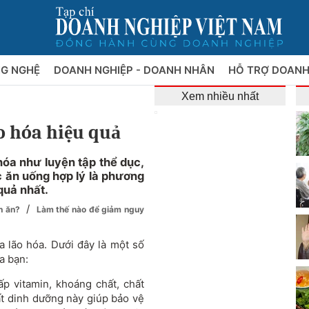
NG NGHỆ
DOANH NGHIỆP - DOANH NHÂN
HỖ TRỢ DOANH
Xem nhiều nhất
 hóa hiệu quả
óa như luyện tập thể dục,
c ăn uống hợp lý là phương
quả nhất.
/
ón ăn?
Làm thế nào để giảm nguy
 lão hóa. Dưới đây là một số
a bạn:
ấp vitamin, khoáng chất, chất
ất dinh dưỡng này giúp bảo vệ