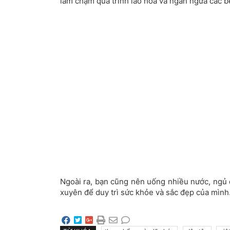
làm chậm quá trình lão hóa và ngăn ngừa các b
Ngoài ra, bạn cũng nên uống nhiều nước, ngủ 
xuyên để duy trì sức khỏe và sắc đẹp của mình