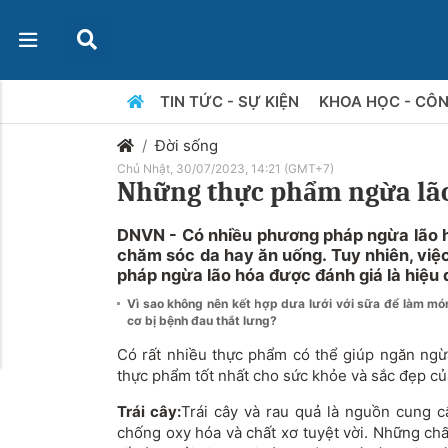
TIN TỨC - SỰ KIỆN
KHOA HỌC - CÔ
Đời sống
Chủ Nhật, 30/07/2023, 14:21 (GMT+7)
Những thực phẩm ngừa lão
DNVN - Có nhiều phương pháp ngừa lão h
chăm sóc da hay ăn uống. Tuy nhiên, việ
pháp ngừa lão hóa được đánh giá là hiệu 
Vì sao không nên kết hợp dưa lưới với sữa để làm m
cơ bị bệnh đau thắt lưng?
Có rất nhiều thực phẩm có thể giúp ngăn ngừa
thực phẩm tốt nhất cho sức khỏe và sắc đẹp củ
Trái cây:
Trái cây và rau quả là nguồn cung c
chống oxy hóa và chất xơ tuyệt vời. Những ch