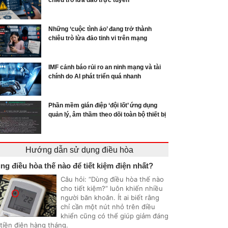
chiêu trò lừa đảo trực tuyến
Những ‘cuộc tình ảo’ đang trở thành
chiêu trò lừa đảo tinh vi trên mạng
IMF cảnh báo rủi ro an ninh mạng và tài
chính do AI phát triển quá nhanh
Phần mềm gián điệp ‘đội lốt’ ứng dụng
quản lý, âm thầm theo dõi toàn bộ thiết bị
Hướng dẫn sử dụng điều hòa
ng điều hòa thế nào để tiết kiệm điện nhất?
Câu hỏi: “Dùng điều hòa thế nào
cho tiết kiệm?” luôn khiến nhiều
người băn khoăn. Ít ai biết rằng
chỉ cần một nút nhỏ trên điều
khiển cũng có thể giúp giảm đáng
 tiền điện hàng tháng.