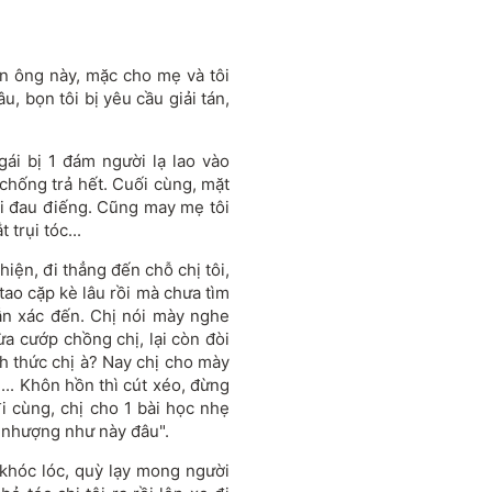
àn ông này, mặc cho mẹ và tôi
, bọn tôi bị yêu cầu giải tán,
gái bị 1 đám người lạ lao vào
 chống trả hết. Cuối cùng, mặt
ái đau điếng. Cũng may mẹ tôi
 trụi tóc...
hiện, đi thẳng đến chỗ chị tôi,
tao cặp kè lâu rồi mà chưa tìm
ẫn xác đến. Chị nói mày nghe
ừa cướp chồng chị, lại còn đòi
 thức chị à? Nay chị cho mày
i)... Khôn hồn thì cút xéo, đừng
i cùng, chị cho 1 bài học nhẹ
 nhượng như này đâu".
 khóc lóc, quỳ lạy mong người