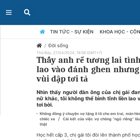
TIN TỨC - SỰ KIỆN
KHOA HỌC - CÔ
Đời sống
Thứ Bảy, 27/04/2024, 18:58 (GMT+7)
Thấy anh rể tương lai tình 
lao vào đánh ghen nhưng r
vùi dập tơi tả
Nhìn thấy người đàn ông của chị gái đa
nữ khác, tôi không thể bình tĩnh liền lao
tơi bời.
Không đồng ý chuyện vợ tặng ô tô cho em trai, màn hình
/
chiếc xe
Cái kết của việc vợ chồng “ngủ riêng” lâ
thật
Học hết cấp 3, chị gái tôi đòi lên thành phố họ