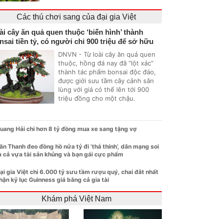
Các thú chơi sang của đại gia Việt
ài cây ăn quả quen thuộc ‘biến hình’ thành
nsai tiền tỷ, có người chi 900 triệu để sở hữu
DNVN - Từ loài cây ăn quả quen
thuộc, hồng đá nay đã “lột xác”
thành tác phẩm bonsai độc đáo,
được giới sưu tầm cây cảnh săn
lùng với giá có thể lên tới 900
triệu đồng cho một chậu.
uang Hải chi hơn 8 tỷ đồng mua xe sang tặng vợ
ăn Thanh đeo đồng hồ nửa tỷ đi ‘thả thính’, dân mạng soi
a cả vựa tài sản khủng và bạn gái cực phẩm
ại gia Việt chi 6.000 tỷ sưu tầm rượu quý, chai đắt nhất
hận kỷ lục Guinness giá bằng cả gia tài
Khám phá Việt Nam