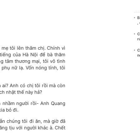
B
,
C
r
 mẹ tôi lên thăm chị. Chính vì
C
 tiếng của Hà Nội để bà thăm
n
g tâm thương mại, tôi vô tình
 phụ nữ lạ. Vốn nóng tính, tôi
 ai? Anh có chị tôi rồi mà còn
ạch nhật thế này hả?
ận nhầm người rồi- Anh Quang
ia bỏ đi.
n chúng tôi đi ăn, mà giờ đã
tằng tịu với người khác à. Chết