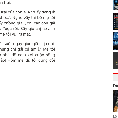
n trai.
trai của con ạ. Anh ấy đang là
hố...". Nghe vậy thì bố mẹ tôi
y chồng giàu, chỉ cần con gái
 được rồi. Bây giờ chị có anh
mẹ tôi vui ra mặt.
ôi suốt ngày giục giã chị cưới.
hưng chị gái cứ ậm ừ. Mẹ tôi
nh phố để xem xét cuộc sống
ào! Hôm mẹ đi, tôi cũng đòi
Dù
kể