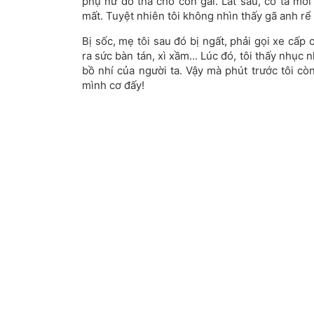
phụ nữ đó tha cho con gái. Lát sau, cô ta mới b
mất. Tuyệt nhiên tôi không nhìn thấy gã anh rể
Bị sốc, mẹ tôi sau đó bị ngất, phải gọi xe cấp
ra sức bàn tán, xì xầm... Lúc đó, tôi thấy nhục n
bồ nhí của người ta. Vậy mà phút trước tôi c
mình cơ đấy!