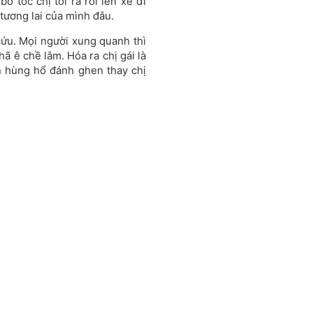
ỏ tóc chị tôi ra rồi lên xe đi
 tương lai của mình đâu.
 cứu. Mọi người xung quanh thì
hã ê chề lắm. Hóa ra chị gái là
òn hùng hổ đánh ghen thay chị