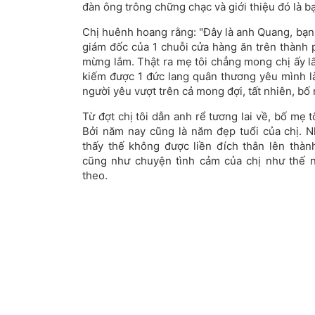
đàn ông trông chững chạc và giới thiệu đó là bạ
Chị huênh hoang rằng: "Đây là anh Quang, bạn 
giám đốc của 1 chuỗi cửa hàng ăn trên thành p
mừng lắm. Thật ra mẹ tôi chẳng mong chị ấy lấ
kiếm được 1 đức lang quân thương yêu mình là
người yêu vượt trên cả mong đợi, tất nhiên, bố 
Từ đợt chị tôi dẫn anh rể tương lai về, bố mẹ t
Bởi năm nay cũng là năm đẹp tuổi của chị. N
thấy thế không được liền đích thân lên thà
cũng như chuyện tình cảm của chị như thế n
theo.