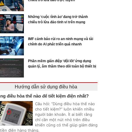
chiêu trò lừa đảo trực tuyến
Những ‘cuộc tình ảo’ đang trở thành
chiêu trò lừa đảo tinh vi trên mạng
IMF cảnh báo rủi ro an ninh mạng và tài
chính do AI phát triển quá nhanh
Phần mềm gián điệp ‘đội lốt’ ứng dụng
quản lý, âm thầm theo dõi toàn bộ thiết bị
Hướng dẫn sử dụng điều hòa
ng điều hòa thế nào để tiết kiệm điện nhất?
Câu hỏi: “Dùng điều hòa thế nào
cho tiết kiệm?” luôn khiến nhiều
người băn khoăn. Ít ai biết rằng
chỉ cần một nút nhỏ trên điều
khiển cũng có thể giúp giảm đáng
 tiền điện hàng tháng.