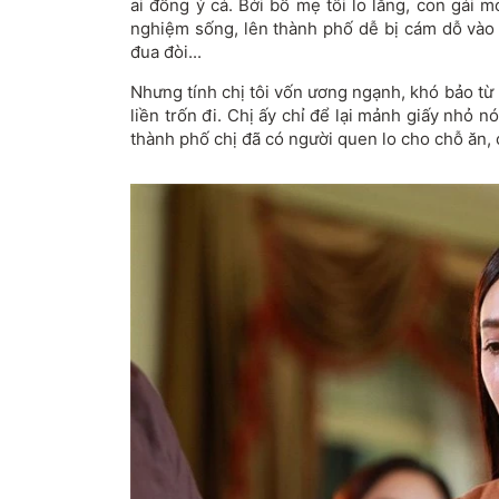
ai đồng ý cả. Bởi bố mẹ tôi lo lắng, con gái m
nghiệm sống, lên thành phố dễ bị cám dỗ vào n
đua đòi...
Nhưng tính chị tôi vốn ương ngạnh, khó bảo từ
liền trốn đi. Chị ấy chỉ để lại mảnh giấy nhỏ n
thành phố chị đã có người quen lo cho chỗ ăn, 