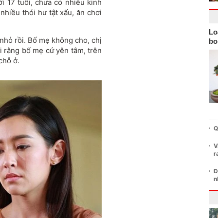
ới 17 tuổi, chưa có nhiều kinh
hiều thói hư tật xấu, ăn chơi
Lo
 nhỏ rồi. Bố mẹ không cho, chị
bo
ói rằng bố mẹ cứ yên tâm, trên
chỗ ở.
Q
V
r
Đ
n