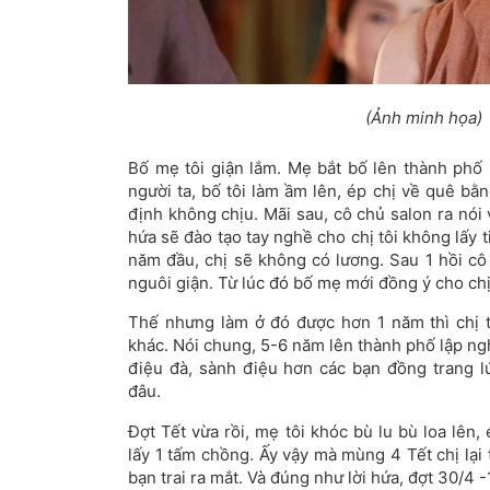
(Ảnh minh họa)
Bố mẹ tôi giận lắm. Mẹ bắt bố lên thành phố l
người ta, bố tôi làm ầm lên, ép chị về quê bằ
định không chịu. Mãi sau, cô chủ salon ra nói vớ
hứa sẽ đào tạo tay nghề cho chị tôi không lấy 
năm đầu, chị sẽ không có lương. Sau 1 hồi cô
nguôi giận. Từ lúc đó bố mẹ mới đồng ý cho chị
Thế nhưng làm ở đó được hơn 1 năm thì chị tôi
khác. Nói chung, 5-6 năm lên thành phố lập nghi
điệu đà, sành điệu hơn các bạn đồng trang l
đâu.
Đợt Tết vừa rồi, mẹ tôi khóc bù lu bù loa lên, 
lấy 1 tấm chồng. Ấy vậy mà mùng 4 Tết chị lại 
bạn trai ra mắt. Và đúng như lời hứa, đợt 30/4 -