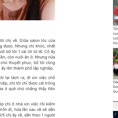
Tổn
nư
tư
ôi chị về. Giữa salon tóc của
Hù
ng được. Nhưng chị khóc, nhất
i bố tôi 1 vài lời tử tế. Cô ấy
tiền, còn nuôi ăn ở. Nhưng nửa
 chủ thuyết phục, bố tôi cũng
 ấy lên thành phố lập nghiệp.
 lại tách ra, đi xin việc chỗ
Dâ
ệp, chị tôi chỉ được cái trông
Đứ
ứa ở quê chứ chẳng thấy tiền
Qu
ép chị ở nhà xin việc rồi kiếm
trốn đi, hứa lần sau về sẽ dẫn
1/5 chị ấy về, dẫn theo 1 người