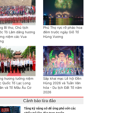
g Bí thư, Chủ tịch
Phú Thọ rực rỡ pháo hoa
ớc Tô Lâm dâng hương
đêm trước ngày Giỗ Tổ
ởng niệm các Vua
Hùng Vương
ng
ng hương tưởng niệm
Sắp khai mạc Lễ hội Đền
c Quốc Tổ Lạc Long
Hùng 2026 và Tuần Văn
ân và Tổ Mẫu Âu Cơ
hóa - Du lịch Đất Tổ năm
2026
Cảnh báo lừa đảo
Tăng kỹ năng số để ứng phó với các