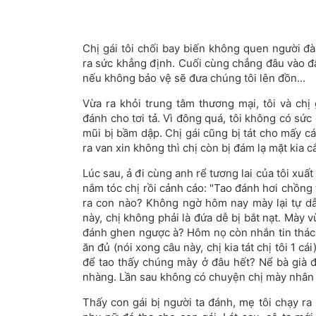
Chị gái tôi chối bay biến không quen người đ
ra sức khẳng định. Cuối cùng chẳng đâu vào đâu
nếu không bảo vệ sẽ đưa chúng tôi lên đồn...
Vừa ra khỏi trung tâm thương mại, tôi và chị 
đánh cho tơi tả. Vì đông quá, tôi không có sức
mũi bị bầm dập. Chị gái cũng bị tát cho mấy c
ra van xin không thì chị còn bị đám lạ mặt kia cắt
Lúc sau, ả đi cùng anh rể tương lai của tôi xuất 
nắm tóc chị rồi cảnh cáo: "Tao đánh hơi chồng 
ra con nào? Không ngờ hôm nay mày lại tự d
này, chị không phải là đứa dễ bị bắt nạt. Mày v
đánh ghen ngược à? Hôm nọ còn nhắn tin thách
ăn đủ (nói xong câu này, chị kia tát chị tôi 1 cá
để tao thấy chúng mày ở đâu hết? Nể bà già đ
nhàng. Lần sau không có chuyện chị mày nhân
Thấy con gái bị người ta đánh, mẹ tôi chạy ra