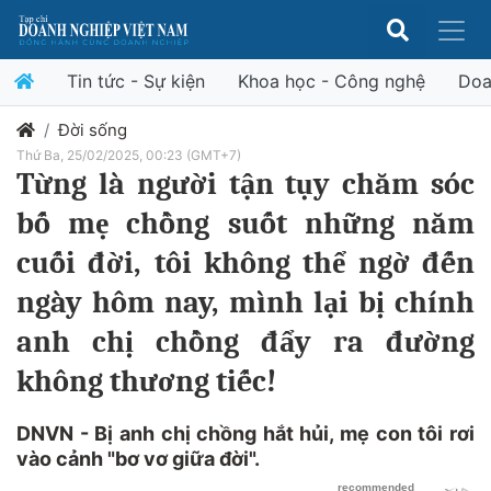
Tin tức - Sự kiện
Khoa học - Công nghệ
Doa
Đời sống
Thứ Ba, 25/02/2025, 00:23 (GMT+7)
Từng là người tận tụy chăm sóc
bố mẹ chồng suốt những năm
cuối đời, tôi không thể ngờ đến
ngày hôm nay, mình lại bị chính
anh chị chồng đẩy ra đường
không thương tiếc!
DNVN - Bị anh chị chồng hắt hủi, mẹ con tôi rơi
vào cảnh "bơ vơ giữa đời".