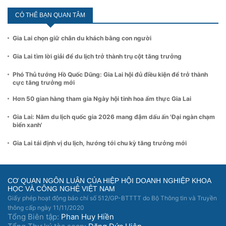
CÓ THỂ BẠN QUAN TÂM
Gia Lai chọn giữ chân du khách bằng con người
Gia Lai tìm lời giải để du lịch trở thành trụ cột tăng trưởng
Phó Thủ tướng Hồ Quốc Dũng: Gia Lai hội đủ điều kiện để trở thành
cực tăng trưởng mới
Hơn 50 gian hàng tham gia Ngày hội tinh hoa ẩm thực Gia Lai
Gia Lai: Năm du lịch quốc gia 2026 mang đậm dấu ấn 'Đại ngàn chạm
biển xanh'
Gia Lai tái định vị du lịch, hướng tới chu kỳ tăng trưởng mới
CƠ QUAN NGÔN LUẬN CỦA HIỆP HỘI DOANH NGHIỆP KHOA
HỌC VÀ CÔNG NGHỆ VIỆT NAM
Giấy phép hoạt động báo chí số 512/GP-BTTTT do Bộ Thông tin và Truyền
thông cấp ngày 11/11/2020
Tổng Biên tập:
Phan Huy Hiền