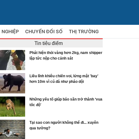
 NGHIỆP
CHUYỂN ĐỔI SỐ
THỊ TRƯỜNG
Tin tiêu điểm
Phát hiện thỏi vàng hơn 2kg, nam shipper
lập tức nộp cho cảnh sát
Liều lĩnh khiêu chiến voi, lửng mật 'bay'
hơn 10m vì cú đá như pháo dội
Những yếu tố giúp báo săn trở thành ‘vua
tốc độ'
Tại sao con người không thể đi... xuyên
qua tường?