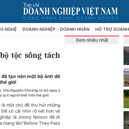
NG NGHỆ
DOANH NGHIỆP - DOANH NHÂN
HỖ TRỢ DOANH
Xem nhiều nhất
bộ tộc sống tách
 đã tạo nên một bộ ảnh để
thế giới
ần, Chu Nguyên Chương từ bỏ ngay ý
ỳ lạ ít người biết trên thế giới
n là một chủ đề thu hút những
 Để có cái nhìn rõ nét hơn về
ghiệp là Jimmy Nelson đã đi
hĩa mang tên"Before They Pass