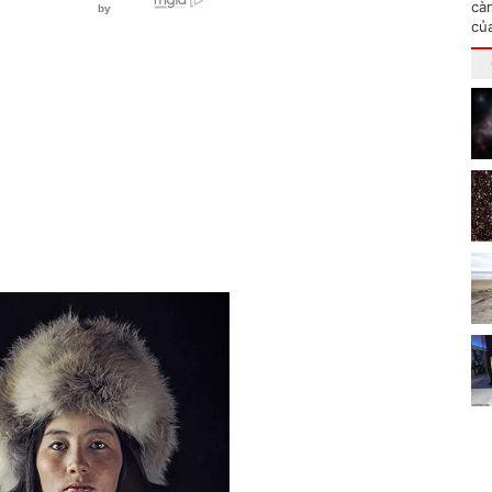
cà
củ