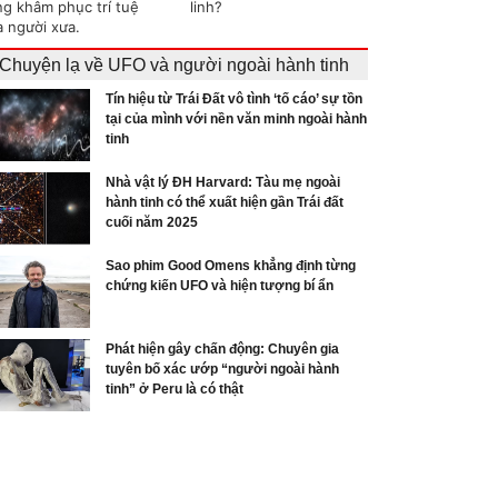
ng khâm phục trí tuệ
linh?
a người xưa.
Chuyện lạ về UFO và người ngoài hành tinh
Tín hiệu từ Trái Đất vô tình ‘tố cáo’ sự tồn
tại của mình với nền văn minh ngoài hành
tinh
Nhà vật lý ĐH Harvard: Tàu mẹ ngoài
hành tinh có thể xuất hiện gần Trái đất
cuối năm 2025
Sao phim Good Omens khẳng định từng
chứng kiến UFO và hiện tượng bí ẩn
Phát hiện gây chấn động: Chuyên gia
tuyên bố xác ướp “người ngoài hành
tinh” ở Peru là có thật