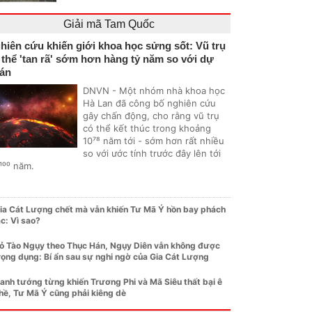
Giải mã Tam Quốc
hiên cứu khiến giới khoa học sửng sốt: Vũ trụ
 thể 'tan rã' sớm hơn hàng tỷ năm so với dự
án
DNVN - Một nhóm nhà khoa học
Hà Lan đã công bố nghiên cứu
gây chấn động, cho rằng vũ trụ
có thể kết thúc trong khoảng
10⁷⁸ năm tới - sớm hơn rất nhiều
so với ước tính trước đây lên tới
¹⁰⁰ năm.
ia Cát Lượng chết mà vẫn khiến Tư Mã Ý hồn bay phách
ạc: Vì sao?
ỏ Tào Ngụy theo Thục Hán, Ngụy Diên vẫn không được
rọng dụng: Bí ẩn sau sự nghi ngờ của Gia Cát Lượng
anh tướng từng khiến Trương Phi và Mã Siêu thất bại ê
hề, Tư Mã Ý cũng phải kiêng dè