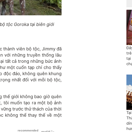
ộ tộc Goroka tại biên giới
Đây
ác thành viên bộ tộc, Jimmy đã
tr
en với những truyền thống lâu
tại
lại tất cả trong những bức ảnh
ch
hư một cuốn tạp chí cho thấy
n áo độc đáo, không quên khung
rọng nhất đối với mỗi bộ tộc,
 thế giới không bao giờ quên
, tôi muốn tạo ra một bộ ảnh
vững trước thử thách của thời
Tạ
ọc không thể thay thế về một
Th
dí
hướ