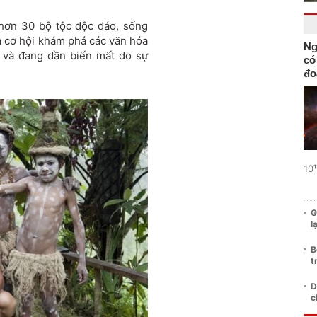
ề hơn 30 bộ tộc độc đáo, sống
ta cơ hội khám phá các văn hóa
Ng
h và đang dần biến mất do sự
có
đo
10¹
G
l
B
t
D
c