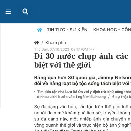
TIN TỨC - SỰ KIỆN
KHOA HỌC - CÔ
Khám phá
Thứ Bảy, 07/10/2023, 02:17 (GMT+7)
Đi 30 nước chụp ảnh các 
biệt với thế giới
Băng qua hơn 30 quốc gia, Jimmy Nelson
đời về hàng loạt bộ tộc sống tách biệt với 
Tìm đến tận nhà Lưu Bá Ôn với ý định trừ khử công th
/
định sau khi bước vào 1 ngôi miếu hoang
6 sự thật k
Sự đa dạng văn hóa, sắc tộc trên thế giới luô
người đam mê khám phá lịch sử, truyền thống.
sự đa dạng này, một nhiếp ảnh gia chuyên n
vòng quanh thế giới và thực hiện bộ ảnh ý ng