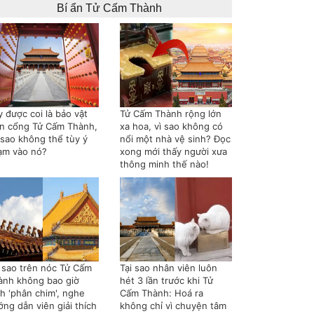
Bí ẩn Tử Cấm Thành
 được coi là bảo vật
Tử Cấm Thành rộng lớn
ên cổng Tử Cấm Thành,
xa hoa, vì sao không có
 sao không thể tùy ý
nổi một nhà vệ sinh? Đọc
ạm vào nó?
xong mới thấy người xưa
thông minh thế nào!
i sao trên nóc Tử Cấm
Tại sao nhân viên luôn
ành không bao giờ
hét 3 lần trước khi Tử
nh 'phân chim', nghe
Cấm Thành: Hoá ra
ng dẫn viên giải thích
không chỉ vì chuyện tâm