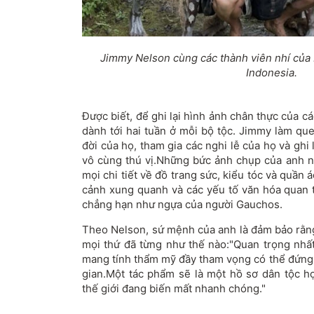
Jimmy Nelson cùng các thành viên nhí của b
Indonesia.
Được biết, để ghi lại hình ảnh chân thực của c
dành tới hai tuần ở mỗi bộ tộc. Jimmy làm qu
đời của họ, tham gia các nghi lễ của họ và ghi 
vô cùng thú vị.Những bức ảnh chụp của anh n
mọi chi tiết về đồ trang sức, kiểu tóc và quầ
cảnh xung quanh và các yếu tố văn hóa quan t
chẳng hạn như ngựa của người Gauchos.
Theo Nelson, sứ mệnh của anh là đảm bảo rằng
mọi thứ đã từng như thế nào:"Quan trọng nhất
mang tính thẩm mỹ đầy tham vọng có thể đứng 
gian.Một tác phẩm sẽ là một hồ sơ dân tộc h
thế giới đang biến mất nhanh chóng."