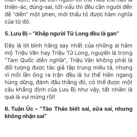
thiện-ác, đúng-sai, tốt-xấu thì đều cần người đến
đễ “diễn” một phen, mới thấu tỏ được hàm nghĩa
của từ đó.
5. Lưu Bị – “Khắp người Tử Long đều là gan”
Đây là lời bình hăng say nhất của những ai hâm
mộ Triệu Vân hay Triệu Tử Long, nguyên là trong
“
Tam Quốc diễn nghĩa”
, Triệu Vân không phải là
đối tượng được tác giả tập trung miêu tả, nhưng
vì mỗi lần ông ra trận đều là tư thế hiên ngang
hùng dũng, đánh đâu thắng đó, có thể được một
câu khẳng định của Lưu Bị như vậy, tất nhiên là
quá là vui mừng rồi!
6. Tuân Úc – “Tào Tháo biết sai, sửa sai, nhưng
không nhận sai”