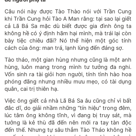
Câu nói này được Tào Thào nói với Trần Cung
khi Trần Cung hỏi Tào A Man rằng: tại sao lại giết
cả Lã Bá Sa mặc dù biết được gia đình ông ta
không hề có ý định hãm hại mình, mà trái lại còn
bày tiệc chiêu đãi? Nó thể hiện một góc tính
cách của ông: man trá, lạnh lùng đến đáng sợ.
Tào tháo, một gian hùng nhưng cũng là một anh
hùng, luôn mang trong mình tư tưởng đa nghi.
Vốn sinh ra tài giỏi hơn người, tính tình hào hoa
phóng đãng nhưng nhiều mưu mẹo, có tài dụng
quân, cai trị thiên hạ.
Việc ông giết cả nhà Lã Bá Sa âu cũng chỉ vì bất
đắc dĩ, do giải nhầm những “tín hiệu” trong đêm,
lúc tâm ông không tĩnh, vì đang bị truy sát, mà
tưởng là kẻ thù đã đến nên mới ra tay tàn độc
đến thế. Nhưng tự sâu thẳm Tào Tháo không hề