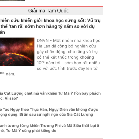
Giải mã Tam Quốc
hiên cứu khiến giới khoa học sửng sốt: Vũ trụ
 thể 'tan rã' sớm hơn hàng tỷ năm so với dự
án
DNVN - Một nhóm nhà khoa học
Hà Lan đã công bố nghiên cứu
gây chấn động, cho rằng vũ trụ
có thể kết thúc trong khoảng
10⁷⁸ năm tới - sớm hơn rất nhiều
so với ước tính trước đây lên tới
¹⁰⁰ năm.
ia Cát Lượng chết mà vẫn khiến Tư Mã Ý hồn bay phách
ạc: Vì sao?
ỏ Tào Ngụy theo Thục Hán, Ngụy Diên vẫn không được
rọng dụng: Bí ẩn sau sự nghi ngờ của Gia Cát Lượng
anh tướng từng khiến Trương Phi và Mã Siêu thất bại ê
hề, Tư Mã Ý cũng phải kiêng dè