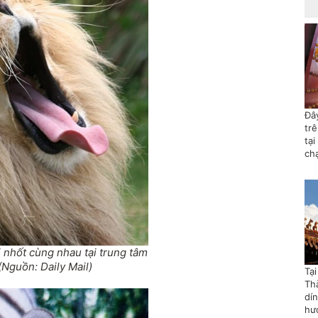
Đây
tr
tại
ch
 nhốt cùng nhau tại trung tâm
(Nguồn: Daily Mail)
Tạ
Th
dí
hướ