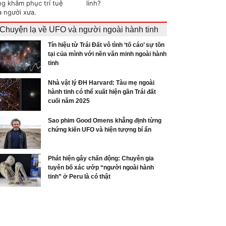
ng khâm phục trí tuệ
linh?
a người xưa.
Chuyện lạ về UFO và người ngoài hành tinh
Tín hiệu từ Trái Đất vô tình ‘tố cáo’ sự tồn
tại của mình với nền văn minh ngoài hành
tinh
Nhà vật lý ĐH Harvard: Tàu mẹ ngoài
hành tinh có thể xuất hiện gần Trái đất
cuối năm 2025
Sao phim Good Omens khẳng định từng
chứng kiến UFO và hiện tượng bí ẩn
Phát hiện gây chấn động: Chuyên gia
tuyên bố xác ướp “người ngoài hành
tinh” ở Peru là có thật