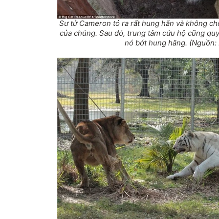
Sư tử Cameron tỏ ra rất hung hãn và không c
của chúng. Sau đó, trung tâm cứu hộ cũng quyế
nó bớt hung hăng. (Nguồn: D