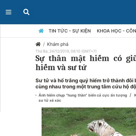
TIN TỨC - SỰ KIỆN
KHOA HỌC - CÔ
Khám phá
Thứ Ba, 24/12/2019, 08:10 (GMT+7)
Sự thân mật hiếm có gi
hiếm và sư tử
Sư tử và hổ trắng quý hiếm trở thành đôi 
cùng nhau trong một trung tâm cứu hộ độ
/
Ảnh hiếm chụp "hung thần" biển cả cực ấn tượng
sư tử xé xác