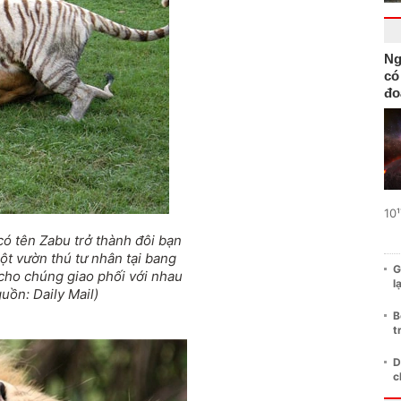
Ng
có
đo
10¹
ó tên Zabu trở thành đôi bạn
ột vườn thú tư nhân tại bang
G
cho chúng giao phối với nhau
l
guồn: Daily Mail)
B
t
D
c