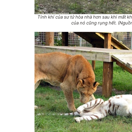
Tính khí của sư tử hòa nhà hơn sau khi mất k
của nó cũng rụng hết. (Nguồn: