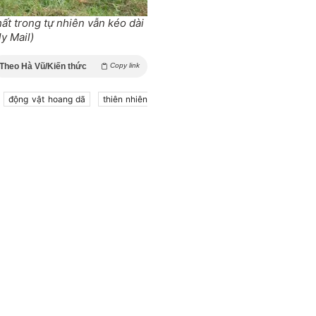
ất trong tự nhiên vẫn kéo dài
ly Mail)
Theo Hà Vũ/Kiến thức
Copy link
động vật hoang dã
thiên nhiên