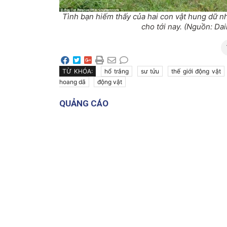
Tình bạn hiếm thấy của hai con vật hung dữ nh
cho tới nay. (Nguồn: Dai
TỪ KHÓA:
hổ trắng
sư tửu
thế giới động vật
hoang dã
động vật
QUẢNG CÁO