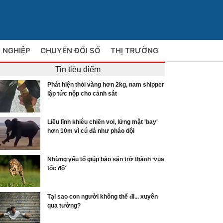
 NGHIỆP
CHUYỂN ĐỔI SỐ
THỊ TRƯỜNG
Tin tiêu điểm
Phát hiện thỏi vàng hơn 2kg, nam shipper
lập tức nộp cho cảnh sát
Liều lĩnh khiêu chiến voi, lửng mật 'bay'
hơn 10m vì cú đá như pháo dội
Những yếu tố giúp báo săn trở thành ‘vua
tốc độ'
Tại sao con người không thể đi... xuyên
qua tường?