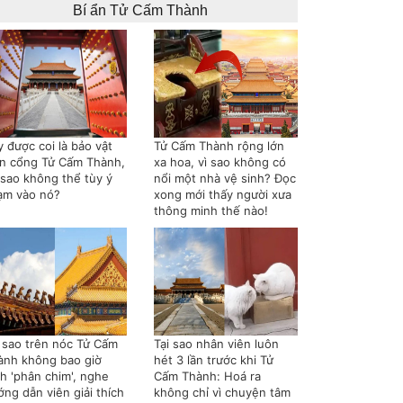
Bí ẩn Tử Cấm Thành
 được coi là bảo vật
Tử Cấm Thành rộng lớn
ên cổng Tử Cấm Thành,
xa hoa, vì sao không có
 sao không thể tùy ý
nổi một nhà vệ sinh? Đọc
ạm vào nó?
xong mới thấy người xưa
thông minh thế nào!
i sao trên nóc Tử Cấm
Tại sao nhân viên luôn
ành không bao giờ
hét 3 lần trước khi Tử
nh 'phân chim', nghe
Cấm Thành: Hoá ra
ng dẫn viên giải thích
không chỉ vì chuyện tâm