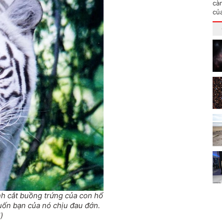
cà
củ
nh cắt buồng trứng của con hổ
muốn bạn của nó chịu đau đớn.
)