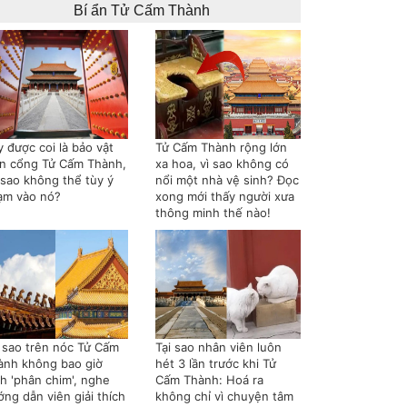
Bí ẩn Tử Cấm Thành
 được coi là bảo vật
Tử Cấm Thành rộng lớn
ên cổng Tử Cấm Thành,
xa hoa, vì sao không có
 sao không thể tùy ý
nổi một nhà vệ sinh? Đọc
ạm vào nó?
xong mới thấy người xưa
thông minh thế nào!
i sao trên nóc Tử Cấm
Tại sao nhân viên luôn
ành không bao giờ
hét 3 lần trước khi Tử
nh 'phân chim', nghe
Cấm Thành: Hoá ra
ng dẫn viên giải thích
không chỉ vì chuyện tâm