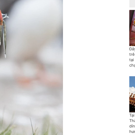
Đây
tr
tại
ch
Tạ
Th
dí
hướ