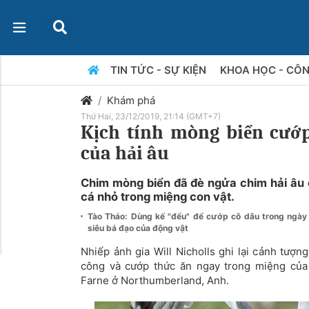
TIN TỨC - SỰ KIỆN
KHOA HỌC - CÔ
Khám phá
Thứ Hai, 23/12/2019, 21:14 (GMT+7)
Kịch tính mòng biển cướ
của hải âu
Chim mòng biển đã đè ngửa chim hải âu 
cá nhỏ trong miệng con vật.
Tào Tháo: Dùng kế "đểu" để cướp cô dâu trong ngà
siêu bá đạo của động vật
Nhiếp ảnh gia Will Nicholls ghi lại cảnh tượn
công và cướp thức ăn ngay trong miệng củ
Farne ở Northumberland, Anh.