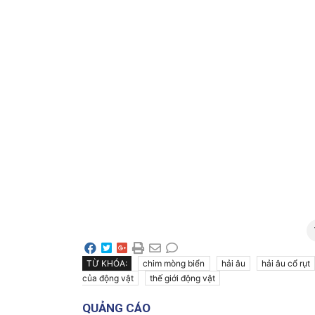
TỪ KHÓA:
chim mòng biển
hải âu
hải âu cổ rụt
của động vật
thế giới động vật
QUẢNG CÁO