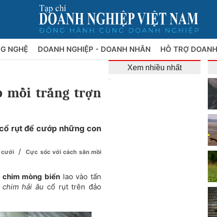
NG NGHỆ
DOANH NGHIỆP - DOANH NHÂN
HỖ TRỢ DOANH
Xem nhiều nhất
p mồi trắng trợn
cổ rụt để cướp những con
/
y cưới
Cực sốc với cách săn mồi
g
chim mòng biển
lao vào tấn
a
chim hải âu
cổ rụt trên đảo