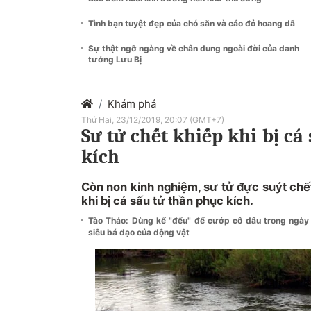
Tình bạn tuyệt đẹp của chó săn và cáo đỏ hoang dã
Sự thật ngỡ ngàng về chân dung ngoài đời của danh
tướng Lưu Bị
Khám phá
Thứ Hai, 23/12/2019, 20:07 (GMT+7)
Sư tử chết khiếp khi bị cá
kích
Còn non kinh nghiệm, sư tử đực suýt chế
khi bị cá sấu tử thần phục kích.
Tào Tháo: Dùng kế "đểu" để cướp cô dâu trong ngà
siêu bá đạo của động vật