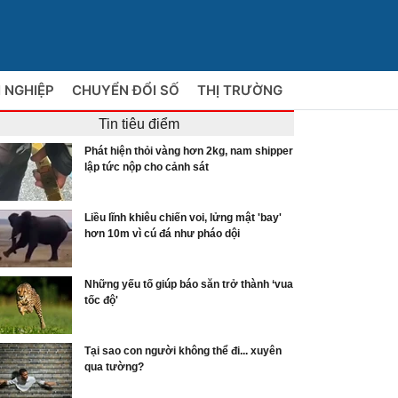
 NGHIỆP
CHUYỂN ĐỔI SỐ
THỊ TRƯỜNG
Tin tiêu điểm
Phát hiện thỏi vàng hơn 2kg, nam shipper
lập tức nộp cho cảnh sát
Liều lĩnh khiêu chiến voi, lửng mật 'bay'
hơn 10m vì cú đá như pháo dội
Những yếu tố giúp báo săn trở thành ‘vua
tốc độ'
Tại sao con người không thể đi... xuyên
qua tường?