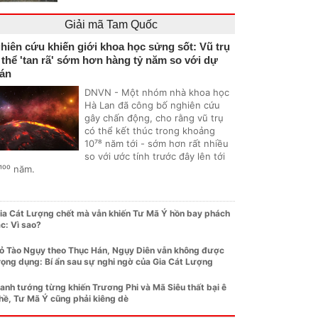
Giải mã Tam Quốc
hiên cứu khiến giới khoa học sửng sốt: Vũ trụ
 thể 'tan rã' sớm hơn hàng tỷ năm so với dự
án
DNVN - Một nhóm nhà khoa học
Hà Lan đã công bố nghiên cứu
gây chấn động, cho rằng vũ trụ
có thể kết thúc trong khoảng
10⁷⁸ năm tới - sớm hơn rất nhiều
so với ước tính trước đây lên tới
¹⁰⁰ năm.
ia Cát Lượng chết mà vẫn khiến Tư Mã Ý hồn bay phách
ạc: Vì sao?
ỏ Tào Ngụy theo Thục Hán, Ngụy Diên vẫn không được
rọng dụng: Bí ẩn sau sự nghi ngờ của Gia Cát Lượng
anh tướng từng khiến Trương Phi và Mã Siêu thất bại ê
hề, Tư Mã Ý cũng phải kiêng dè