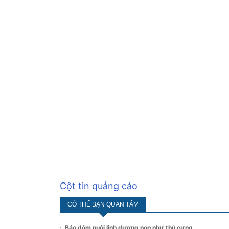
Cột tin quảng cáo
CÓ THỂ BẠN QUAN TÂM
Báo đốm nuôi linh dương non như thú cưng