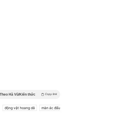
Theo Hà Vũ/Kiến thức
Copy link
động vật hoang dã
màn ác đấu