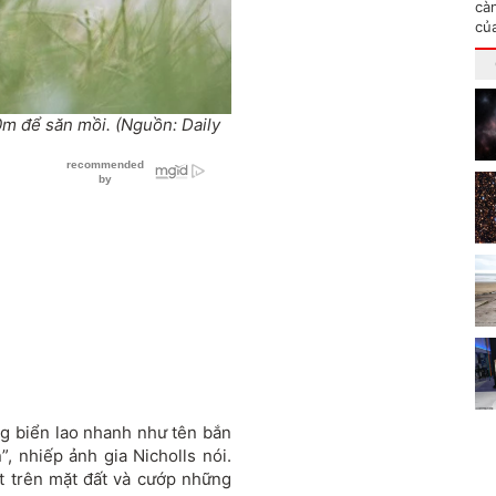
cà
củ
0m để săn mồi. (Nguồn: Daily
ng biển lao nhanh như tên bắn
”, nhiếp ảnh gia Nicholls nói.
t trên mặt đất và cướp những