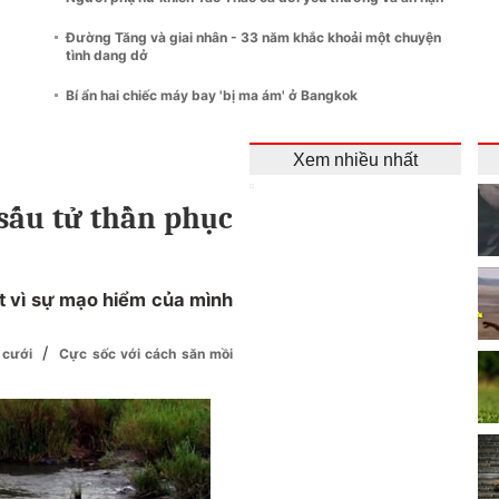
Đường Tăng và giai nhân - 33 năm khắc khoải một chuyện
tình dang dở
Bí ẩn hai chiếc máy bay 'bị ma ám' ở Bangkok
Xem nhiều nhất
 sấu tử thần phục
t vì sự mạo hiểm của mình
/
y cưới
Cực sốc với cách săn mồi