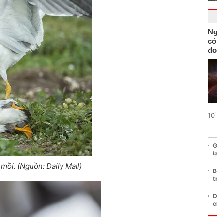
Ng
có
đo
10¹
G
l
mồi. (Nguồn: Daily Mail)
B
t
D
c