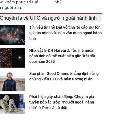
ng khâm phục trí tuệ
linh?
a người xưa.
Chuyện lạ về UFO và người ngoài hành tinh
Tín hiệu từ Trái Đất vô tình ‘tố cáo’ sự tồn
tại của mình với nền văn minh ngoài hành
tinh
Nhà vật lý ĐH Harvard: Tàu mẹ ngoài
hành tinh có thể xuất hiện gần Trái đất
cuối năm 2025
Sao phim Good Omens khẳng định từng
chứng kiến UFO và hiện tượng bí ẩn
Phát hiện gây chấn động: Chuyên gia
tuyên bố xác ướp “người ngoài hành
tinh” ở Peru là có thật