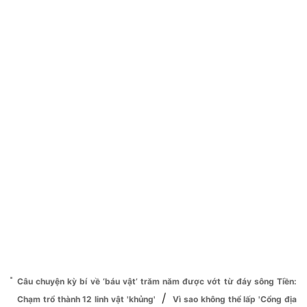
Câu chuyện kỳ bí về ‘báu vật’ trăm năm được vớt từ đáy sông Tiền:
/
Chạm trổ thành 12 linh vật 'khủng'
Vì sao không thể lấp 'Cổng địa