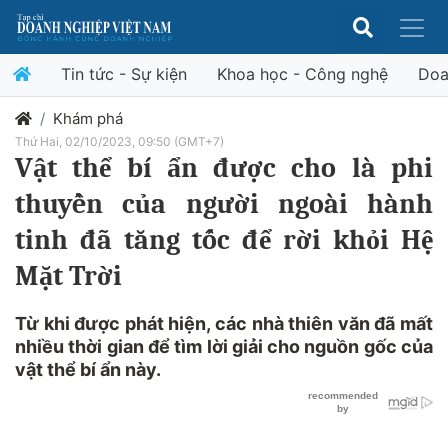
Tin tức - Sự kiện
Khoa học - Công nghệ
Doa
Khám phá
Thứ Hai, 02/10/2023, 09:50 (GMT+7)
Vật thể bí ẩn được cho là phi
thuyền của người ngoài hành
tinh đã tăng tốc để rời khỏi Hệ
Mặt Trời
Từ khi được phát hiện, các nhà thiên văn đã mất
nhiều thời gian để tìm lời giải cho nguồn gốc của
vật thể bí ẩn này.