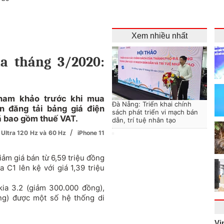
Xem nhiều nhất
ia tháng 3/2020:
tham khảo trước khi mua
Đà Nẵng: Triển khai chính
n đăng tải bảng giá điện
sách phát triển vi mạch bán
ã bao gồm thuế VAT.
dẫn, trí tuệ nhân tạo
/
 Ultra 120 Hz và 60 Hz
iPhone 11
iảm giá bán từ 6,59 triệu đồng
 C1 lên kệ với giá 1,39 triệu
okia 3.2 (giảm 300.000 đồng),
ng) được một số hệ thống di
Vi