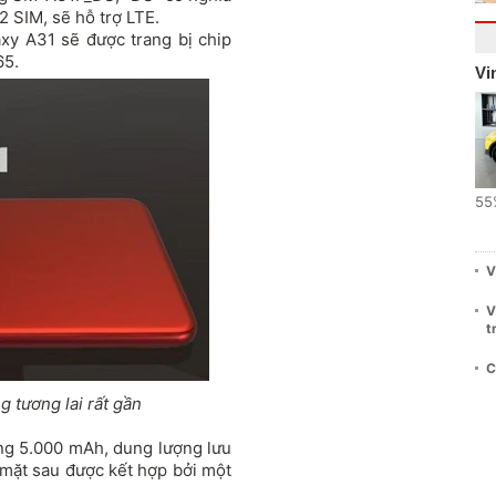
2 SIM, sẽ hỗ trợ LTE.
xy A31 sẽ được trang bị chip
65.
Vi
55
V
V
t
C
 tương lai rất gần
ng 5.000 mAh, dung lượng lưu
mặt sau được kết hợp bởi một