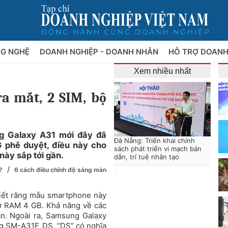
NG NGHỆ
DOANH NGHIỆP - DOANH NHÂN
HỖ TRỢ DOANH
Xem nhiều nhất
a mắt, 2 SIM, bộ
g Galaxy A31 mới đây đã
Đà Nẵng: Triển khai chính
 phê duyệt, điều này cho
sách phát triển vi mạch bán
này sắp tới gần.
dẫn, trí tuệ nhân tạo
/
0?
6 cách điều chỉnh độ sáng màn
biết rằng mẫu smartphone này
hớ RAM 4 GB. Khả năng về các
n. Ngoài ra,
Samsung Galaxy
g SM-A31F_DS, “DS” có nghĩa