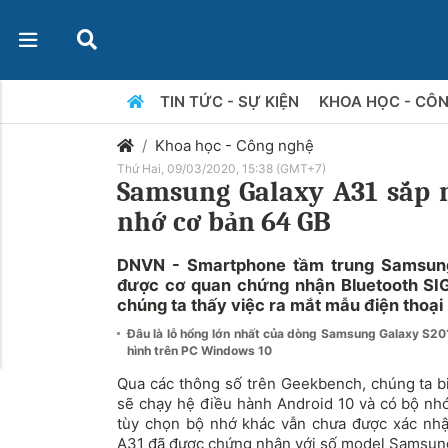
TIN TỨC - SỰ KIỆN
KHOA HỌC - CÔ
Khoa học - Công nghệ
Thứ Hai, 09/03/2020, 15:38 (GMT+7)
Samsung Galaxy A31 sắp r
nhớ cơ bản 64 GB
DNVN - Smartphone tầm trung Samsun
được cơ quan chứng nhận Bluetooth SIG
chúng ta thấy việc ra mắt mẫu điện thoại 
Đâu là lỗ hổng lớn nhất của dòng Samsung Galaxy S2
hình trên PC Windows 10
Qua các thông số trên Geekbench, chúng ta 
sẽ chạy hệ điều hành Android 10 và có bộ n
tùy chọn bộ nhớ khác vẫn chưa được xác nhậ
A31 đã được chứng nhận với số model Samsun