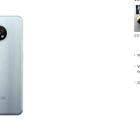
55
V
V
t
C