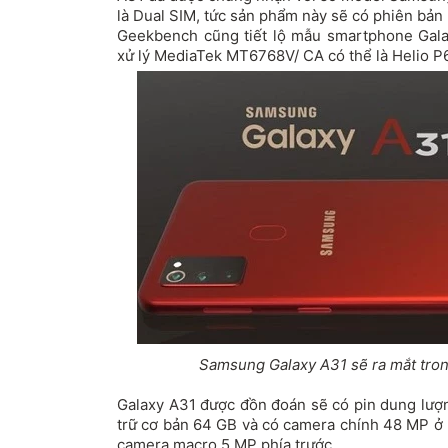
là Dual SIM, tức sản phẩm này sẽ có phiên bản 
Geekbench cũng tiết lộ mẫu
smartphone
Gala
xử lý MediaTek MT6768V/ CA có thể là Helio P
Samsung Galaxy A31 sẽ ra mắt trong
Galaxy A31 được đồn đoán sẽ có pin dung lượ
trữ cơ bản 64 GB và có camera chính 48 MP ở 
camera macro 5 MP phía trước.