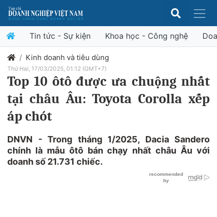
Tin tức - Sự kiện
Khoa học - Công nghệ
Doa
Kinh doanh và tiêu dùng
Thứ Hai, 17/03/2025, 01:12 (GMT+7)
Top 10 ôtô được ưa chuộng nhất
tại châu Âu: Toyota Corolla xếp
áp chót
DNVN - Trong tháng 1/2025, Dacia Sandero
chính là mẫu ôtô bán chạy nhất châu Âu với
doanh số 21.731 chiếc.