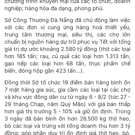
chương trình khuyến mại của các tổ chức, doanh
nghiệp; hàng hóa đa dạng, phong phú.
Sở Công Thương Đà Nẵng đã chủ động làm việc
với các đơn vị cung ứng hàng hoá thiết yếu,
trung tâm thương mại, siêu thị, các chợ lớn
chuẩn bị nguồn hàng dự trữ phục vụ Tết với tổng
giá trị dự ước khoảng 2.580 tỷ đồng (thịt các loại
hơn 185 tấn; rau, củ quả các loại hơn 1.313 tấn,
gạo nếp các loại hơn 68 tấn, thực phẩm chế
biến, đóng hộp gần 423 tấn…).
Đồng thời Sở tổ chức 19 điểm bán hàng bình ổn
7 mặt hàng gia súc, gia cầm các loại tại các chợ
và khu vực đông dân cư từ ngày 6 - 8/2 (tức 27 -
29 tháng Chạp, năm Quý Mão) với giá bán thấp
hơn giá thị trường 5 - 10% và giữ ổn định. Trong
3 ngày đã bán bình ổn hơn 26.500 kg thịt heo,
bò các loại và trứng với tổng doanh thu hơn 3 tỷ
đồng; góp phần duy trì ổn định giá thịt heo, bò,