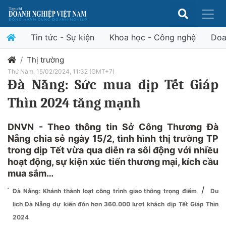
Tin tức - Sự kiện
Khoa học - Công nghệ
Doa
Thị trường
Thứ Năm, 15/02/2024, 11:32 (GMT+7)
Đà Nẵng: Sức mua dịp Tết Giáp
Thìn 2024 tăng mạnh
DNVN - Theo thông tin Sở Công Thương Đà
Nẵng chia sẻ ngày 15/2, tình hình thị trường TP
trong dịp Tết vừa qua diễn ra sôi động với nhiều
hoạt động, sự kiện xúc tiến thương mại, kích cầu
mua sắm…
/
Đà Nẵng: Khánh thành loạt công trình giao thông trọng điểm
Du
lịch Đà Nẵng dự kiến đón hơn 360.000 lượt khách dịp Tết Giáp Thìn
2024