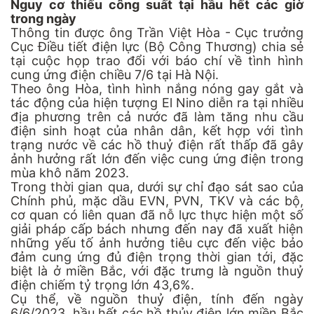
Nguy cơ thiếu công suất tại hầu hết các giờ
trong ngày
Thông tin được ông Trần Việt Hòa - Cục trưởng
Cục Điều tiết điện lực (Bộ Công Thương) chia sẻ
tại cuộc họp trao đổi với báo chí về tình hình
cung ứng điện chiều 7/6 tại Hà Nội.
Theo ông Hòa, tình hình nắng nóng gay gắt và
tác động của hiện tượng El Nino diễn ra tại nhiều
địa phương trên cả nước đã làm tăng nhu cầu
điện sinh hoạt của nhân dân, kết hợp với tình
trạng nước về các hồ thuỷ điện rất thấp đã gây
ảnh hưởng rất lớn đến việc cung ứng điện trong
mùa khô năm 2023.
Trong thời gian qua, dưới sự chỉ đạo sát sao của
Chính phủ, mặc dầu EVN, PVN, TKV và các bộ,
cơ quan có liên quan đã nỗ lực thực hiện một số
giải pháp cấp bách nhưng đến nay đã xuất hiện
những yếu tố ảnh hưởng tiêu cực đến việc bảo
đảm cung ứng đủ điện trọng thời gian tới, đặc
biệt là ở miền Bắc, với đặc trưng là nguồn thuỷ
điện chiếm tỷ trọng lớn 43,6%.
Cụ thể, về nguồn thuỷ điện, tính đến ngày
6/6/2023, hầu hết các hồ thủy điện lớn miền Bắc