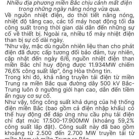
Nhiều địa phương miền Bắc chịu cảnh mất điện
trong những ngày nắng nóng vừa qua.
Về nguồn nhiệt điện, do thời tiết nắng nóng,
nhiệt độ tăng cao, các tổ máy hoạt động tối đa
công suất trong thời gian dài dẫn đến những sự
cố về thiết bị. Ngoài ra, nhiều tổ máy nhiệt điện
than bị sự cố dài ngày.
"Như vậy, mặc dù nguồn nhiên liệu than cho phát
điện đã được cấp tương đối bảo đảm, tuy nhiên,
cập nhật đến ngày 6/6, nguồn nhiệt điện than
miền Bắc chỉ huy động được 11.934MW chiếm
76,6% công suất lắp", ông Hòa thông tin.
Trong khi đó, khả năng truyền tải điện từ miền
Trung ra miền Bắc qua đường dây 500 kV Bắc-
Trung luôn ở ngưỡng giới hạn cao, dẫn đến tiềm
ẩn nguy cơ sự cố.
Như vậy, tổng công suất khả dụng của hệ thống
điện miền Bắc (bao gồm cả điện nhập khẩu) có
thể huy động để đáp ứng nhu cầu phụ tải điện
chỉ đạt mức 17.500-17.900MW (khoảng 59,2%
công suất lắp đặt). Công suất này đã bao gồm
khoảng từ 2.500 đến 2.700 MW truyền tải từ