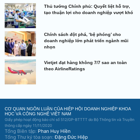
Thủ tướng Chính phủ: Quyết liệt hỗ trợ,
tạo thuận lợi cho doanh nghiệp vượt khó
Chính sách đột phá, ‘bệ phóng’ cho
doanh nghiệp lớn phát triển ngành mũi
nhọn
Vietjet đạt hàng không 7/7 sao an toàn
theo AirlineRatings
CƠ QUAN NGÔN LUẬN CỦA HIỆP HỘI DOANH NGHIỆP KHOA
HỌC VÀ CÔNG NGHỆ VIỆT NAM
Giấy phép hoạt động báo chí số 512/GP-BTTTT do Bộ Thông tin và Truyền
thông cấp ngày 11/11/2020
Tổng Biên tập:
Phan Huy Hiền
Tổng Thư ký tòa soạn:
Đặng Đức Hiệp