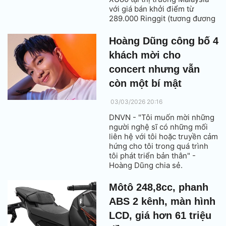
với giá bán khởi điểm từ
289.000 Ringgit (tương đương
1,917 tỷ đồng).
Hoàng Dũng công bố 4
khách mời cho
concert nhưng vẫn
còn một bí mật
03/03/2026 20:16
DNVN - "Tôi muốn mời những
người nghệ sĩ có những mối
liên hệ với tôi hoặc truyền cảm
hứng cho tôi trong quá trình
tôi phát triển bản thân" -
Hoàng Dũng chia sẻ.
Môtô 248,8cc, phanh
ABS 2 kênh, màn hình
LCD, giá hơn 61 triệu