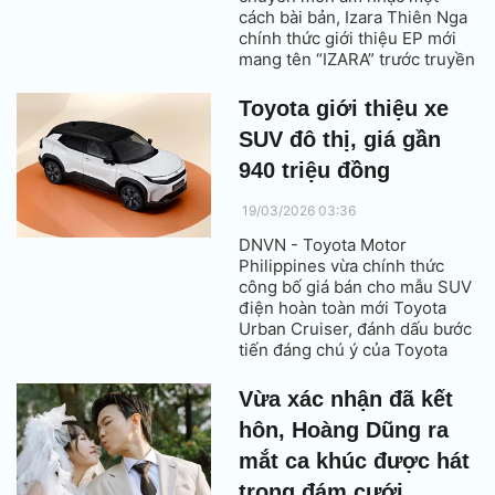
cách bài bản, Izara Thiên Nga
chính thức giới thiệu EP mới
mang tên “IZARA” trước truyền
thông và khán giả đồng thời
giới thiệu nghệ danh mới của
Toyota giới thiệu xe
mình - Izara Thiên Nga.
SUV đô thị, giá gần
940 triệu đồng
19/03/2026 03:36
DNVN - Toyota Motor
Philippines vừa chính thức
công bố giá bán cho mẫu SUV
điện hoàn toàn mới Toyota
Urban Cruiser, đánh dấu bước
tiến đáng chú ý của Toyota
trong chiến lược phát triển xe
điện tại thị trường Đông Nam
Vừa xác nhận đã kết
Á.
hôn, Hoàng Dũng ra
mắt ca khúc được hát
trong đám cưới