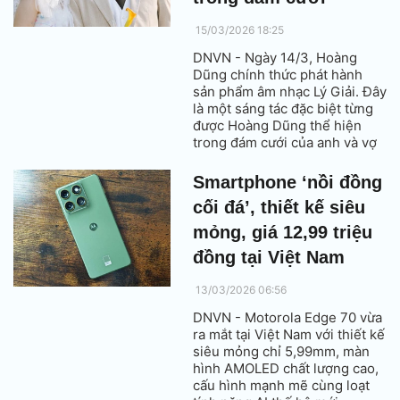
15/03/2026 18:25
DNVN - Ngày 14/3, Hoàng
Dũng chính thức phát hành
sản phẩm âm nhạc Lý Giải. Đây
là một sáng tác đặc biệt từng
được Hoàng Dũng thể hiện
trong đám cưới của anh và vợ
Khánh Linh. MV Lý Giải cũng
hé lộ nhiều khoảnh khắc hạnh
Smartphone ‘nồi đồng
phúc, lãng mạn của cặp đôi ở
cối đá’, thiết kế siêu
buổi tiệc thân mật với sự góp
mặt của gia đình, bạn bè và
mỏng, giá 12,99 triệu
các nghệ sĩ Việt.
đồng tại Việt Nam
13/03/2026 06:56
DNVN - Motorola Edge 70 vừa
ra mắt tại Việt Nam với thiết kế
siêu mỏng chỉ 5,99mm, màn
hình AMOLED chất lượng cao,
cấu hình mạnh mẽ cùng loạt