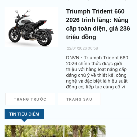
phân khúc sedan hạng B
hybrid tại Đông Nam Á.
Triumph Trident 660
2026 trình làng: Nâng
cấp toàn diện, giá 236
triệu đồng
22/01/2026 00:58
DNVN - Triumph Trident 660
2026 chính thức được giới
thiệu với hàng loạt nâng cấp
đáng chú ý về thiết kế, công
nghệ và đặc biệt là hiệu suất
động cơ, tiếp tục củng cố vị
thế của mẫu naked bike hạng
trung này trong phân khúc.
TRANG TRƯỚC
TRANG SAU
TIN TIÊU ĐIỂM