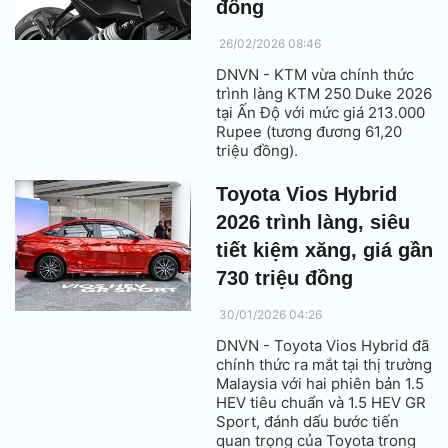
đồng
26/02/2026 08:46
DNVN - KTM vừa chính thức
trình làng KTM 250 Duke 2026
tại Ấn Độ với mức giá 213.000
Rupee (tương đương 61,20
triệu đồng).
Toyota Vios Hybrid
2026 trình làng, siêu
tiết kiệm xăng, giá gần
730 triệu đồng
30/01/2026 04:26
DNVN - Toyota Vios Hybrid đã
chính thức ra mắt tại thị trường
Malaysia với hai phiên bản 1.5
HEV tiêu chuẩn và 1.5 HEV GR
Sport, đánh dấu bước tiến
quan trọng của Toyota trong