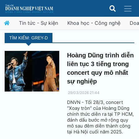
Tin tức - Sự kiện
Khoa học - Công nghệ
Doa
TÌM KIẾM: GREY-D
Hoàng Dũng trình diễn
liên tục 3 tiếng trong
concert quy mô nhất
sự nghiệp
29/03/2026 21:44
DNVN - Tối 28/3, concert
“Xoay tròn” của Hoàng Dũng
chính thức diễn ra tại TP HCM,
đánh dấu bước mở rộng quy
mô sau đêm diễn thành công
tại Hà Nội cuối năm 2025.