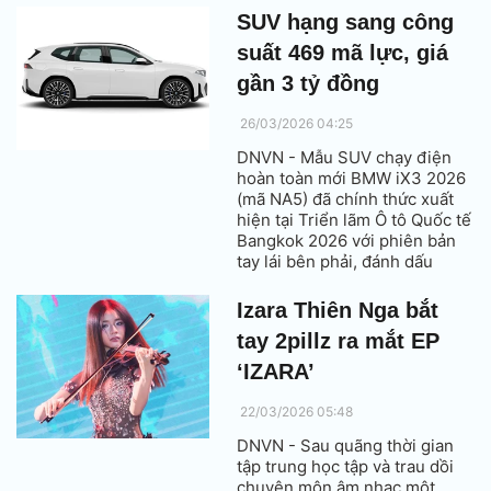
SUV hạng sang công
suất 469 mã lực, giá
gần 3 tỷ đồng
26/03/2026 04:25
DNVN - Mẫu SUV chạy điện
hoàn toàn mới BMW iX3 2026
(mã NA5) đã chính thức xuất
hiện tại Triển lãm Ô tô Quốc tế
Bangkok 2026 với phiên bản
tay lái bên phải, đánh dấu
bước tiến quan trọng của BMW
trong kỷ nguyên xe điện.
Izara Thiên Nga bắt
tay 2pillz ra mắt EP
‘IZARA’
22/03/2026 05:48
DNVN - Sau quãng thời gian
tập trung học tập và trau dồi
chuyên môn âm nhạc một