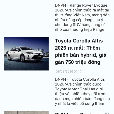
DNVN - Range Rover Evoque
2026 vừa chính thức ra mắt tại
thị trường Việt Nam, mang đến
nhiều nâng cấp đáng chú ý
cho dòng SUV hạng sang cỡ
nhỏ của thương hiệu Range
Rover.
Toyota Corolla Altis
2026 ra mắt: Thêm
phiên bản hybrid, giá
gần 750 triệu đồng
09/03/2026 07:17
DNVN - Toyota Corolla Altis
2026 vừa chính thức được
Toyota Motor Thái Lan giới
thiệu với nhiều thay đổi trong
danh mục phiên bản, đáng chú
ý nhất là việc bổ sung thêm
biến thể hybrid HEV Smart
nhằm mở rộng lựa chọn cho