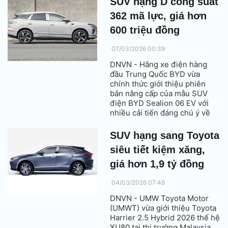
SUV hạng D công suất
khách hàng.
362 mã lực, giá hơn
600 triệu đồng
07/03/2026 00:39
DNVN - Hãng xe điện hàng
đầu Trung Quốc BYD vừa
chính thức giới thiệu phiên
bản nâng cấp của mẫu SUV
điện BYD Sealion 06 EV với
nhiều cải tiến đáng chú ý về
công nghệ, hệ truyền động và
tiện nghi.
SUV hạng sang Toyota
siêu tiết kiệm xăng,
giá hơn 1,9 tỷ đồng
04/03/2026 07:48
DNVN - UMW Toyota Motor
(UMWT) vừa giới thiệu Toyota
Harrier 2.5 Hybrid 2026 thế hệ
XU80 tại thị trường Malaysia