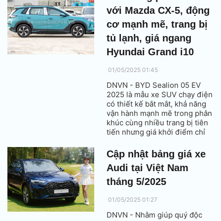
với Mazda CX-5, động
cơ mạnh mẽ, trang bị
tủ lạnh, giá ngang
Hyundai Grand i10
01/05/2025 01:45
DNVN - BYD Sealion 05 EV
2025 là mẫu xe SUV chạy điện
có thiết kế bắt mắt, khả năng
vận hành mạnh mẽ trong phân
khúc cùng nhiều trang bị tiên
tiến nhưng giá khởi điểm chỉ
117.800 Nhân dân tệ (tương
đương 415,96 triệu đồng).
Cập nhật bảng giá xe
Audi tại Việt Nam
tháng 5/2025
01/05/2025 01:27
DNVN - Nhằm giúp quý độc