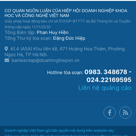
CƠ QUAN NGÔN LUẬN CỦA HIỆP HỘI DOANH NGHIỆP KHOA
HỌC VÀ CÔNG NGHỆ VIỆT NAM
Giấy phép hoạt động báo chí số 512/GP-BTTTT do Bộ Thông tin và Truyền
thông cấp ngày 11/11/2020
Tổng Biên tập:
Phan Huy Hiền
Tổng Thư ký tòa soạn:
Đặng Đức Hiệp
A1.4 (A5A) Khu liền kề, 671 Hoàng Hoa Thám, Phường
Ngọc Hà, TP Hà Nội.
banbientap@doanhnghiepvn.vn
0983. 348678 -
Hotline tòa soạn:
024.22169595
Liên hệ quảng cáo
Doanh nghiệp Việt Nam giữ bản quyền nội dung trên website này.