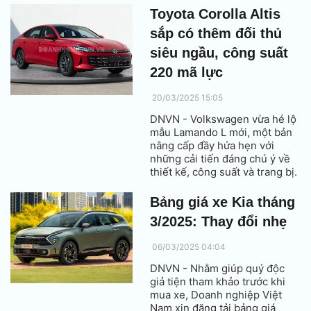
Toyota Corolla Altis
sắp có thêm đối thủ
siêu ngầu, công suất
220 mã lực
20/03/2025 15:05
DNVN - Volkswagen vừa hé lộ
mẫu Lamando L mới, một bản
nâng cấp đầy hứa hẹn với
những cải tiến đáng chú ý về
thiết kế, công suất và trang bị.
Bảng giá xe Kia tháng
3/2025: Thay đổi nhẹ
06/03/2025 04:04
DNVN - Nhằm giúp quý độc
giả tiện tham khảo trước khi
mua xe, Doanh nghiệp Việt
Nam xin đăng tải bảng giá