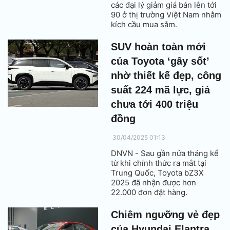
các đại lý giảm giá bán lên tới
90 ở thị trường Việt Nam nhằm
kích cầu mua sắm.
SUV hoàn toàn mới
của Toyota ‘gây sốt’
nhờ thiết kế đẹp, công
suất 224 mã lực, giá
chưa tới 400 triệu
đồng
30/04/2025 01:13
DNVN - Sau gần nửa tháng kể
từ khi chính thức ra mắt tại
Trung Quốc, Toyota bZ3X
2025 đã nhận được hơn
22.000 đơn đặt hàng.
Chiêm ngưỡng vẻ đẹp
của Hyundai Elantra