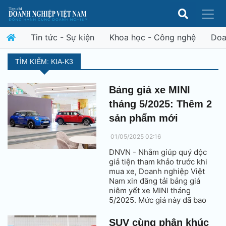
Tin tức - Sự kiện
Khoa học - Công nghệ
Doa
TÌM KIẾM: KIA-K3
Bảng giá xe MINI
tháng 5/2025: Thêm 2
sản phẩm mới
01/05/2025 02:16
DNVN - Nhằm giúp quý độc
giả tiện tham khảo trước khi
mua xe, Doanh nghiệp Việt
Nam xin đăng tải bảng giá
niêm yết xe MINI tháng
5/2025. Mức giá này đã bao
gồm thuế VAT.
SUV cùng phân khúc