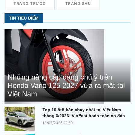
TRANG TRƯỚC
TRANG SAU
TIN TIÊU ĐIỂM
Những nâng cấp đáng chú ý trên
Honda Vario 125 2027 vừa ra mắt tại
Việt Nam
Top 10 ôtô bán chạy nhất tại Việt Nam
tháng 6/2026: VinFast hoàn toàn áp đảo
13/07/2026 22:59