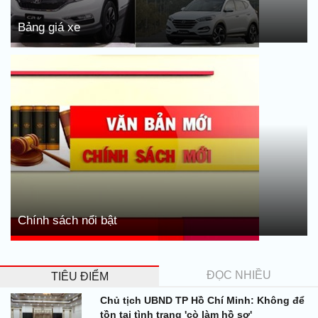
Bảng giá xe
Chính sách nổi bật
ĐỌC NHIỀU
TIÊU ĐIỂM
Chủ tịch UBND TP Hồ Chí Minh: Không để
tồn tại tình trạng 'cò làm hồ sơ'