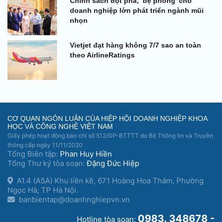
Chính sách đột phá, ‘bệ phóng’ cho
doanh nghiệp lớn phát triển ngành mũi
nhọn
Vietjet đạt hàng không 7/7 sao an toàn
theo AirlineRatings
CƠ QUAN NGÔN LUẬN CỦA HIỆP HỘI DOANH NGHIỆP KHOA
HỌC VÀ CÔNG NGHỆ VIỆT NAM
Giấy phép hoạt động báo chí số 512/GP-BTTTT do Bộ Thông tin và Truyền
thông cấp ngày 11/11/2020
Tổng Biên tập:
Phan Huy Hiền
Tổng Thư ký tòa soạn:
Đặng Đức Hiệp
A1.4 (A5A) Khu liền kề, 671 Hoàng Hoa Thám, Phường
Ngọc Hà, TP Hà Nội.
banbientap@doanhnghiepvn.vn
0983. 348678 -
Hotline tòa soạn: