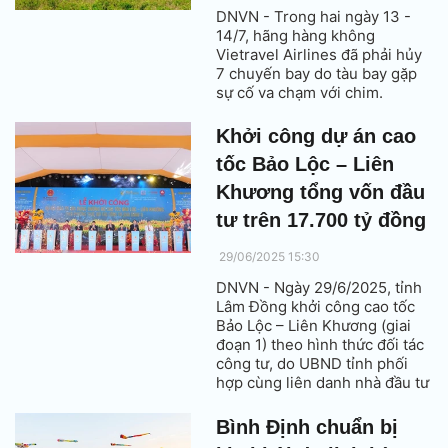
DNVN - Trong hai ngày 13 -
14/7, hãng hàng không
Vietravel Airlines đã phải hủy
7 chuyến bay do tàu bay gặp
sự cố va chạm với chim.
Khởi công dự án cao
tốc Bảo Lộc – Liên
Khương tổng vốn đầu
tư trên 17.700 tỷ đồng
29/06/2025 15:30
DNVN - Ngày 29/6/2025, tỉnh
Lâm Đồng khởi công cao tốc
Bảo Lộc – Liên Khương (giai
đoạn 1) theo hình thức đối tác
công tư, do UBND tỉnh phối
hợp cùng liên danh nhà đầu tư
T&T, FUTA Group và Phương
Thành thực hiện.
Bình Định chuẩn bị