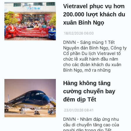
không Pleiku nhằm đáp ứng
Vietravel phục vụ hơn
nhu cầu đi lại của du khách và
200.000 lượt khách du
đại biểu tham dự các sự kiện
lớn trong năm.
xuân Bính Ngọ
18/02/2026 06:00
DNVN - Sáng mùng 1 Tết
Nguyên đán Bính Ngọ, Công ty
Cổ phần Du lịch Vietravel tổ
chức lễ xuất hành đầu năm
cho các đoàn khách du xuân
Bính Ngọ, mở ra những
chuyến đi khắp Việt Nam và
quốc tế với nhiều kỳ vọng may
Hàng không tăng
mắn, khởi sắc.
cường chuyến bay
đêm dịp Tết
23/01/2026 08:41
DNVN - Nhằm đáp ứng nhu
cầu di chuyển tăng cao của
người dân trong dịp Tết