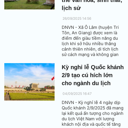
lịch sử
26/09/2025 14:56
DNVN - Xã Ô Lâm (huyện Tri
Tôn, An Giang) được xem là
điểm đến giàu tiềm năng du
lịch khi sở hữu nhiều thắng
cảnh thiên nhiên, di tích lịch
sử cách mạng và không gian
văn hóa đặc sắc của đồng bào
Khmer.
Kỳ nghỉ lễ Quốc khánh
2/9 tạo cú hích lớn
cho ngành du lịch
04/09/2025 16:47
DNVN - Kỳ nghỉ lễ 4 ngày dịp
Quốc khánh 2/9/2025 đã mang
lại kết quả ấn tượng cho ngành
du lịch Việt Nam với lượng
khách nội địa và quốc tế tăng