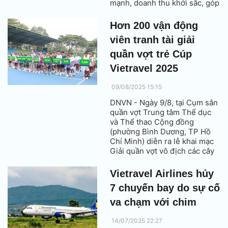
mạnh, doanh thu khởi sắc, góp
phần thúc đẩy mục tiêu phục
hồi và tăng trưởng toàn ngành.
Hơn 200 vận động
viên tranh tài giải
quần vợt trẻ Cúp
Vietravel 2025
09/08/2025 15:15
DNVN - Ngày 9/8, tại Cụm sân
quần vợt Trung tâm Thể dục
và Thể thao Cộng đồng
(phường Bình Dương, TP Hồ
Chí Minh) diễn ra lễ khai mạc
Giải quần vợt vô địch các cây
vợt trẻ xuất sắc quốc gia – Cúp
Vietravel 2025.
Vietravel Airlines hủy
7 chuyến bay do sự cố
va chạm với chim
14/07/2025 22:27