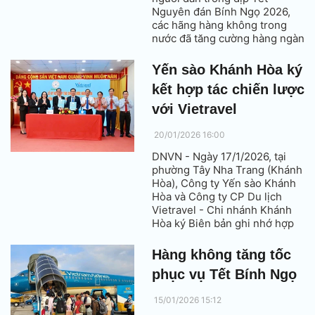
Nguyên đán Bính Ngọ 2026,
các hãng hàng không trong
nước đã tăng cường hàng ngàn
chuyến bay đêm.
Yến sào Khánh Hòa ký
kết hợp tác chiến lược
với Vietravel
20/01/2026 16:00
DNVN - Ngày 17/1/2026, tại
phường Tây Nha Trang (Khánh
Hòa), Công ty Yến sào Khánh
Hòa và Công ty CP Du lịch
Vietravel - Chi nhánh Khánh
Hòa ký Biên bản ghi nhớ hợp
tác chiến lược. Hai bên hướng
tới quảng bá du lịch địa
Hàng không tăng tốc
phương và phát triển sản
phục vụ Tết Bính Ngọ
phẩm, dịch vụ trải nghiệm.
15/01/2026 15:12