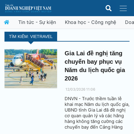
Tin tức - Sự kiện
Khoa học - Công nghệ
Doa
TÌM KIẾM: VIETRAVEL
Gia Lai đề nghị tăng
chuyến bay phục vụ
Năm du lịch quốc gia
2026
12/03/2026 11:06
DNVN - Trước thềm tuần lễ
khai mạc Năm du lịch quốc gia,
UBND tỉnh Gia Lai đã đề nghị
cơ quan quản lý và các hãng
hàng không tăng cường các
chuyến bay đến Cảng Hàng
không Phù Cát và Cảng Hàng