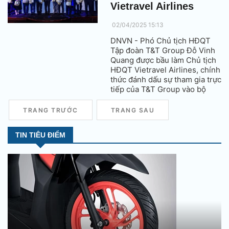
Vietravel Airlines
02/04/2025 15:13
DNVN - Phó Chủ tịch HĐQT
Tập đoàn T&T Group Đỗ Vinh
Quang được bầu làm Chủ tịch
HĐQT Vietravel Airlines, chính
thức đánh dấu sự tham gia trực
tiếp của T&T Group vào bộ
máy quản trị điều hành của
Hãng hàng không du lịch này.
TRANG TRƯỚC
TRANG SAU
TIN TIÊU ĐIỂM