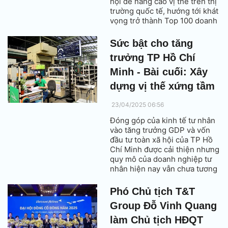
hội để nâng cao vị thế trên thị
trường quốc tế, hướng tới khát
vọng trở thành Top 100 doanh
nghiệp dẫn dắt nền kinh tế
Việt Nam.
Sức bật cho tăng
trưởng TP Hồ Chí
Minh - Bài cuối: Xây
dựng vị thế xứng tầm
23/04/2025 06:56
Đóng góp của kinh tế tư nhân
vào tăng trưởng GDP và vốn
đầu tư toàn xã hội của TP Hồ
Chí Minh được cải thiện nhưng
quy mô của doanh nghiệp tư
nhân hiện nay vẫn chưa tương
xứng với tiềm năng có thể đạt
được.
Phó Chủ tịch T&T
Group Đỗ Vinh Quang
làm Chủ tịch HĐQT