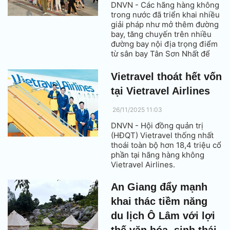
DNVN - Các hãng hàng không
trong nước đã triển khai nhiều
giải pháp như mở thêm đường
bay, tăng chuyến trên nhiều
đường bay nội địa trọng điểm
từ sân bay Tân Sơn Nhất để
đáp ứng nhu cầu đi lại tăng
cao của người dân trong dịp
Vietravel thoát hết vốn
Tết Nguyên đán Bính Ngọ
tại Vietravel Airlines
2026.
26/11/2025 11:03
DNVN - Hội đồng quản trị
(HĐQT) Vietravel thống nhất
thoái toàn bộ hơn 18,4 triệu cổ
phần tại hãng hàng không
Vietravel Airlines.
An Giang đẩy mạnh
khai thác tiềm năng
du lịch Ô Lâm với lợi
thế văn hóa, sinh thái,