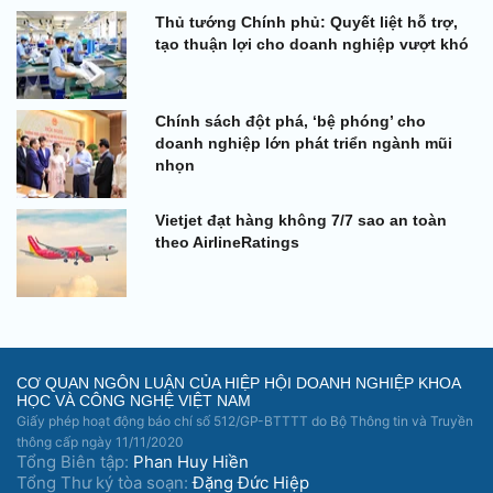
Thủ tướng Chính phủ: Quyết liệt hỗ trợ,
tạo thuận lợi cho doanh nghiệp vượt khó
Chính sách đột phá, ‘bệ phóng’ cho
doanh nghiệp lớn phát triển ngành mũi
nhọn
Vietjet đạt hàng không 7/7 sao an toàn
theo AirlineRatings
CƠ QUAN NGÔN LUẬN CỦA HIỆP HỘI DOANH NGHIỆP KHOA
HỌC VÀ CÔNG NGHỆ VIỆT NAM
Giấy phép hoạt động báo chí số 512/GP-BTTTT do Bộ Thông tin và Truyền
thông cấp ngày 11/11/2020
Tổng Biên tập:
Phan Huy Hiền
Tổng Thư ký tòa soạn:
Đặng Đức Hiệp