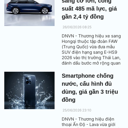
sang cỡ lớn, công
suất 485 mã lực, giá
gần 2,4 tỷ đồng
26/06/2026 08:25
DNVN - Thương hiệu xe sang
Hongqi thuộc tập đoàn FAW
(Trung Quốc) vừa đưa mẫu
SUV điện hạng sang E-HS9
2026 vào thị trường Thái Lan,
đánh dấu bước mở rộng quan
trọng trong chiến lược toàn
cầu của hãng tại khu vực Đông
Smartphone chống
Nam Á.
nước, cấu hình đủ
dùng, giá gần 3 triệu
đồng
25/06/2026 23:10
DNVN - Thương hiệu điện
thoại Ấn Độ - Lava vừa giới