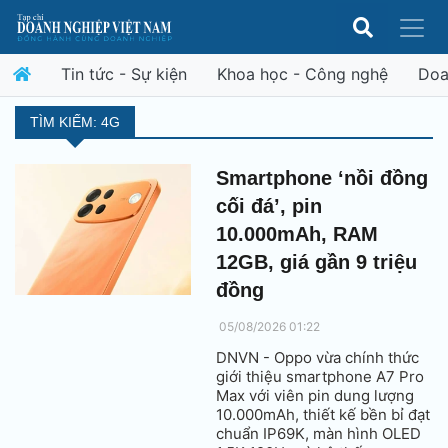
Tin tức - Sự kiện
Khoa học - Công nghệ
Doa
TÌM KIẾM: 4G
Smartphone ‘nồi đồng
cối đá’, pin
10.000mAh, RAM
12GB, giá gần 9 triệu
đồng
05/08/2026 01:22
DNVN - Oppo vừa chính thức
giới thiệu smartphone A7 Pro
Max với viên pin dung lượng
10.000mAh, thiết kế bền bỉ đạt
chuẩn IP69K, màn hình OLED