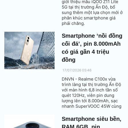
giới thiệu mẫu iQOO Z11 Lite
5G tại thị trường Ấn Độ, bổ
sung thêm một lựa chọn mới ở
phân khúc smartphone giá
phải chăng.
Smartphone ‘nồi đồng
cối đá’, pin 8.000mAh
có giá gần 4 triệu
đồng
17/07/2026 05:46
DNVN - Realme C100x vừa
trình làng tại thị trường Ấn Độ
với màn hình 6,8 inch tần số
quét 120Hz, viên pin dung
lượng lên tới 8.000mAh, sạc
nhanh SuperVOOC 45W cùng
thiết kế bền bỉ đạt chuẩn quân
sự MIL-STD-810H.
Smartphone siêu bền,
RAM 6GB, pin