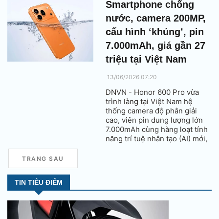
Smartphone chống
nước, camera 200MP,
cấu hình ‘khủng’, pin
7.000mAh, giá gần 27
triệu tại Việt Nam
13/06/2026 07:20
DNVN - Honor 600 Pro vừa
trình làng tại Việt Nam hệ
thống camera độ phân giải
cao, viên pin dung lượng lớn
7.000mAh cùng hàng loạt tính
năng trí tuệ nhân tạo (AI) mới,
hứa hẹn mang đến trải nghiệm
toàn diện cho người dùng hiện
TRANG SAU
đại.
TIN TIÊU ĐIỂM