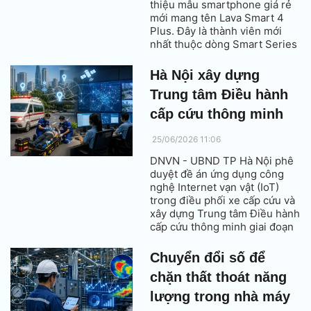
thiệu mẫu smartphone giá rẻ
mới mang tên Lava Smart 4
Plus. Đây là thành viên mới
nhất thuộc dòng Smart Series
của hãng, được ra mắt chỉ ít
tuần sau mẫu Lava Bold N2.
Hà Nội xây dựng
Trung tâm Điều hành
cấp cứu thông minh
25/06/2026 11:06
DNVN - UBND TP Hà Nội phê
duyệt đề án ứng dụng công
nghệ Internet vạn vật (IoT)
trong điều phối xe cấp cứu và
xây dựng Trung tâm Điều hành
cấp cứu thông minh giai đoạn
2026-2030, với mục tiêu mở
rộng mạng lưới cấp cứu ngoại
Chuyển đổi số để
viện, nâng số xe cứu thương
chặn thất thoát năng
lên khoảng 160 xe và nâng cao
khả năng tiếp cận dịch vụ cấp
lượng trong nhà máy
cứu cho người dân.