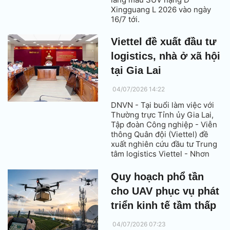
Xingguang L 2026 vào ngày
16/7 tới.
Viettel đề xuất đầu tư
logistics, nhà ở xã hội
tại Gia Lai
04/07/2026 14:22
DNVN - Tại buổi làm việc với
Thường trực Tỉnh ủy Gia Lai,
Tập đoàn Công nghiệp - Viễn
thông Quân đội (Viettel) đề
xuất nghiên cứu đầu tư Trung
tâm logistics Viettel - Nhơn
Hội Gia Lai và dự án nhà ở xã
hội; đồng thời tiếp tục mở rộng
Quy hoạch phổ tần
hợp tác chuyển đổi số, hạ tầng
cho UAV phục vụ phát
viễn thông, dữ liệu và trí tuệ
nhân tạo.
triển kinh tế tầm thấp
04/07/2026 07:23