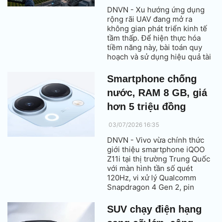
DNVN - Xu hướng ứng dụng
rộng rãi UAV đang mở ra
không gian phát triển kinh tế
tầm thấp. Để hiện thực hóa
tiềm năng này, bài toán quy
hoạch và sử dụng hiệu quả tài
nguyên tần số đang trở thành
yêu cầu cấp bách hơn bao giờ
Smartphone chống
hết.
nước, RAM 8 GB, giá
hơn 5 triệu đồng
03/07/2026 16:35
DNVN - Vivo vừa chính thức
giới thiệu smartphone iQOO
Z11i tại thị trường Trung Quốc
với màn hình tần số quét
120Hz, vi xử lý Qualcomm
Snapdragon 4 Gen 2, pin
6.500 mAh cùng khả năng
kháng nước, chống bụi chuẩn
SUV chạy điện hạng
IP65.