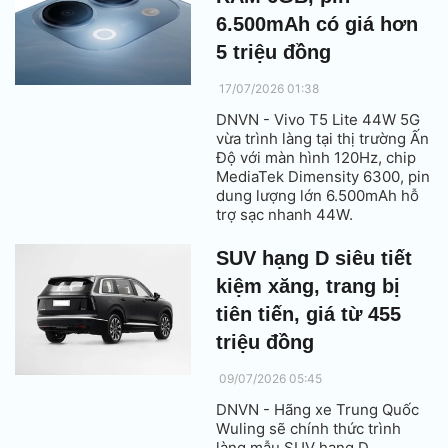
6.500mAh có giá hơn
5 triệu đồng
17/07/2026 01:38
DNVN - Vivo T5 Lite 44W 5G
vừa trình làng tại thị trường Ấn
Độ với màn hình 120Hz, chip
MediaTek Dimensity 6300, pin
dung lượng lớn 6.500mAh hỗ
trợ sạc nhanh 44W.
SUV hạng D siêu tiết
kiệm xăng, trang bị
tiên tiến, giá từ 455
triệu đồng
09/07/2026 05:45
DNVN - Hãng xe Trung Quốc
Wuling sẽ chính thức trình
làng mẫu SUV hạng D