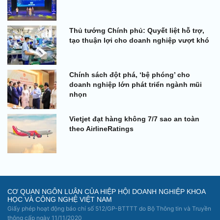
Thủ tướng Chính phủ: Quyết liệt hỗ trợ,
tạo thuận lợi cho doanh nghiệp vượt khó
Chính sách đột phá, ‘bệ phóng’ cho
doanh nghiệp lớn phát triển ngành mũi
nhọn
Vietjet đạt hàng không 7/7 sao an toàn
theo AirlineRatings
CƠ QUAN NGÔN LUẬN CỦA HIỆP HỘI DOANH NGHIỆP KHOA
HỌC VÀ CÔNG NGHỆ VIỆT NAM
Giấy phép hoạt động báo chí số 512/GP-BTTTT do Bộ Thông tin và Truyền
thông cấp ngày 11/11/2020