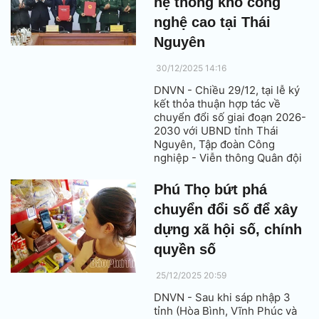
hệ thống kho công
nghệ cao tại Thái
Nguyên
30/12/2025 14:16
DNVN - Chiều 29/12, tại lễ ký
kết thỏa thuận hợp tác về
chuyển đổi số giai đoạn 2026-
2030 với UBND tỉnh Thái
Nguyên, Tập đoàn Công
nghiệp - Viễn thông Quân đội
(Viettel) đã đề xuất xây trung
tâm logistics và hệ thống kho
Phú Thọ bứt phá
công nghệ cao tại đây.
chuyển đổi số để xây
dựng xã hội số, chính
quyền số
25/12/2025 20:59
DNVN - Sau khi sáp nhập 3
tỉnh (Hòa Bình, Vĩnh Phúc và