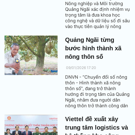
Nông nghiệp và Môi trường
Quảng Ngãi xác định nhiệm vụ
trọng tâm là đưa khoa học
công nghệ và dữ liệu số đi sâu
vào thực tiễn quản lý nông
nghiệp, tài nguyên và bảo vệ
rừng.
Quảng Ngãi từng
bước hình thành xã
nông thôn số
09/01/2026 17:20
DNVN - “Chuyển đổi số nông
thôn - Hình thành xã nông
thôn số”, đang trở thành
hướng đi trọng tâm của Quảng
Ngãi, nhằm đưa người dân
nông thôn trở thành công dân
số, tiếp cận đầy đủ dịch vụ
công trực tuyến và phát triển
Viettel đề xuất xây
sinh kế gắn với kinh tế số,
trung tâm logistics và
hướng tới xây dựng nông thôn
xanh, thông minh, bền vững.