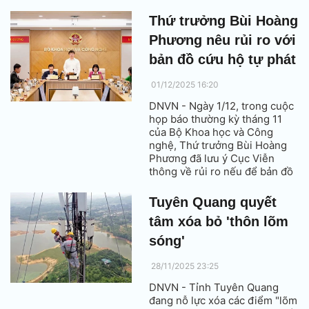
chiến lược, từng bước đưa Việt
Nam trở thành trung tâm công
Thứ trưởng Bùi Hoàng
nghệ số toàn cầu.
Phương nêu rủi ro với
bản đồ cứu hộ tự phát
01/12/2025 16:20
DNVN - Ngày 1/12, trong cuộc
họp báo thường kỳ tháng 11
của Bộ Khoa học và Công
nghệ, Thứ trưởng Bùi Hoàng
Phương đã lưu ý Cục Viễn
thông về rủi ro nếu để bản đồ
cứu hộ tự phát phát triển mà
không có sự kiểm soát của nhà
Tuyên Quang quyết
nước.
tâm xóa bỏ 'thôn lõm
sóng'
28/11/2025 23:25
DNVN - Tỉnh Tuyên Quang
đang nỗ lực xóa các điểm "lõm