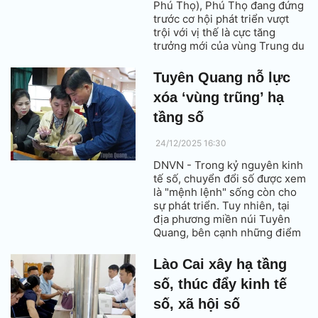
Phú Thọ), Phú Thọ đang đứng
trước cơ hội phát triển vượt
trội với vị thế là cực tăng
trưởng mới của vùng Trung du
và miền núi Bắc Bộ. Tận dụng
nguồn lực đó, tỉnh xác định
Tuyên Quang nỗ lực
chuyển đổi số là trụ cột then
xóa ‘vùng trũng’ hạ
chốt, tạo nên thay đổi mạnh
mẽ trong thói quen sinh hoạt
tầng số
của người dân vùng sâu, vùng
xa.
24/12/2025 16:30
DNVN - Trong kỷ nguyên kinh
tế số, chuyển đổi số được xem
là "mệnh lệnh" sống còn cho
sự phát triển. Tuy nhiên, tại
địa phương miền núi Tuyên
Quang, bên cạnh những điểm
sáng rất đáng ghi nhận, vẫn
tồn tại những "vùng trũng" cần
Lào Cai xây hạ tầng
tháo gỡ.
số, thúc đẩy kinh tế
số, xã hội số