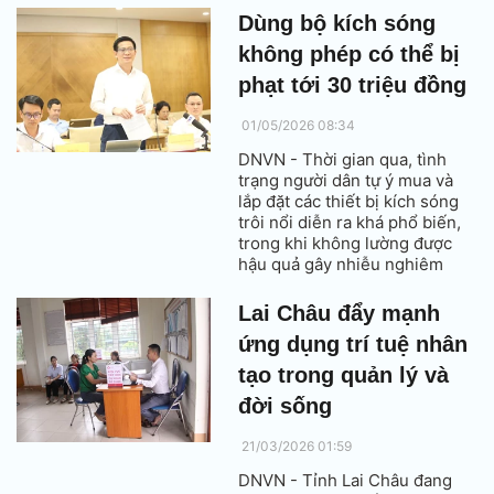
khai thác hiệu quả dữ liệu
Dùng bộ kích sóng
phục vụ quản lý nhà nước,
không phép có thể bị
người dân và doanh nghiệp.
phạt tới 30 triệu đồng
01/05/2026 08:34
DNVN - Thời gian qua, tình
trạng người dân tự ý mua và
lắp đặt các thiết bị kích sóng
trôi nổi diễn ra khá phổ biến,
trong khi không lường được
hậu quả gây nhiễu nghiêm
trọng mạng di động xung
quanh.
Lai Châu đẩy mạnh
ứng dụng trí tuệ nhân
tạo trong quản lý và
đời sống
21/03/2026 01:59
DNVN - Tỉnh Lai Châu đang