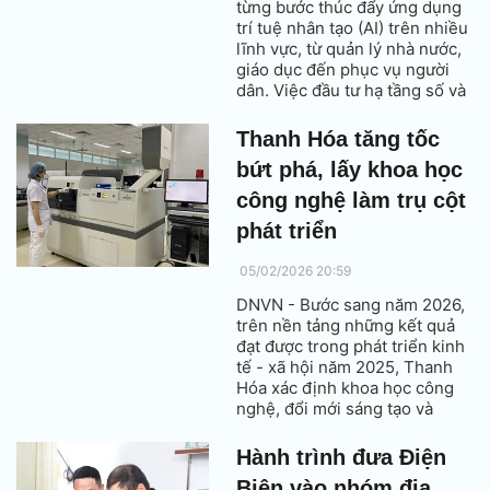
từng bước thúc đẩy ứng dụng
trí tuệ nhân tạo (AI) trên nhiều
lĩnh vực, từ quản lý nhà nước,
giáo dục đến phục vụ người
dân. Việc đầu tư hạ tầng số và
triển khai các giải pháp công
nghệ được kỳ vọng tạo nền
Thanh Hóa tăng tốc
tảng cho phát triển chính
bứt phá, lấy khoa học
quyền số và kinh tế số tại địa
phương.
công nghệ làm trụ cột
phát triển
05/02/2026 20:59
DNVN - Bước sang năm 2026,
trên nền tảng những kết quả
đạt được trong phát triển kinh
tế - xã hội năm 2025, Thanh
Hóa xác định khoa học công
nghệ, đổi mới sáng tạo và
chuyển đổi số là đột phá chiến
lược, tạo nền móng vững chắc
Hành trình đưa Điện
để nâng cao năng suất lao
Biên vào nhóm địa