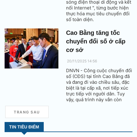
sóng điện thoại di động và kết
nối Internet ", từng bước hiện
thực hóa mục tiêu chuyển đổi
số toàn diện.
Cao Bằng tăng tốc
chuyển đổi số ở cấp
cơ sở
20/11/2025 14:56
DNVN - Công cuộc chuyển đổi
số (CĐS) tại tỉnh Cao Bằng đã
và đang đi vào chiều sâu, đặc
biệt là tại cấp xã, nơi tiếp xúc
trực tiếp với người dân. Tuy
vậy, quá trình này vẫn còn
nhiều vấn đề cần giải quyết.
TRANG SAU
TIN TIÊU ĐIỂM