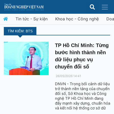
Tin tức - Sự kiện
Khoa học - Công nghệ
Doa
TÌM KIẾM: BTS
TP Hồ Chí Minh: Từng
bước hình thành nền
dữ liệu phục vụ
chuyển đổi số
26/05/2026 14:41
DNVN - Trong bối cảnh dữ liệu
trở thành nền tảng của chuyển
đổi số, Sở Khoa học và Công
nghệ TP Hồ Chí Minh đang
đẩy mạnh xây dựng, chuẩn hóa
và kết nối hệ thống cơ sở dữ
liệu chuyên ngành, hướng tới