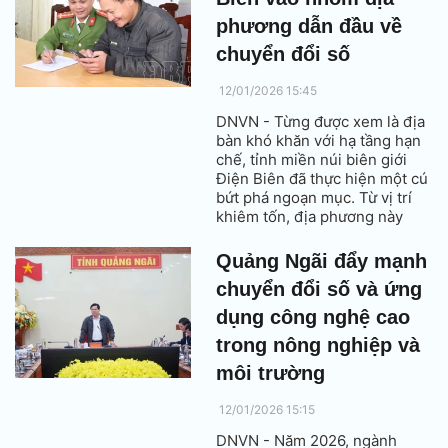
động, hiệu quả quản trị và
năng lực cạnh tranh, hướng tới
phương dẫn đầu về
phát triển bền vững.
chuyển đổi số
12/01/2026 15:45
DNVN - Từng được xem là địa
bàn khó khăn với hạ tầng hạn
chế, tỉnh miền núi biên giới
Điện Biên đã thực hiện một cú
bứt phá ngoạn mục. Từ vị trí
khiêm tốn, địa phương này
vươn lên trở thành một trong
những tỉnh có tốc độ cải thiện
Quảng Ngãi đẩy mạnh
chuyển đổi số nhanh nhất cả
chuyển đổi số và ứng
nước, khẳng định bản lĩnh và
tư duy đổi mới trong kỷ
dụng công nghệ cao
nguyên 4.0.
trong nông nghiệp và
môi trường
12/01/2026 15:15
DNVN - Năm 2026, ngành