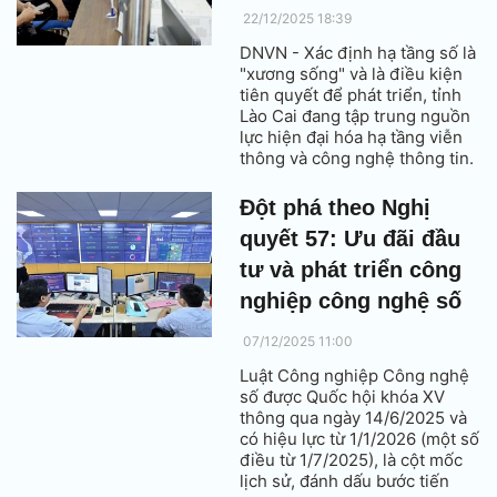
22/12/2025 18:39
DNVN - Xác định hạ tầng số là
"xương sống" và là điều kiện
tiên quyết để phát triển, tỉnh
Lào Cai đang tập trung nguồn
lực hiện đại hóa hạ tầng viễn
thông và công nghệ thông tin.
Những nỗ lực này nhằm hình
thành chính quyền số hiệu lực,
Đột phá theo Nghị
kinh tế số năng động và xã hội
quyết 57: Ưu đãi đầu
số bao trùm tại địa phương
miền núi biên giới này.
tư và phát triển công
nghiệp công nghệ số
07/12/2025 11:00
Luật Công nghiệp Công nghệ
số được Quốc hội khóa XV
thông qua ngày 14/6/2025 và
có hiệu lực từ 1/1/2026 (một số
điều từ 1/7/2025), là cột mốc
lịch sử, đánh dấu bước tiến