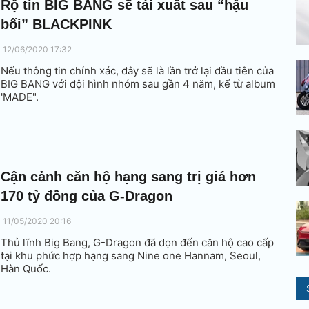
Rộ tin BIG BANG sẽ tái xuất sau “hậu
bối” BLACKPINK
12/06/2020 17:32
Nếu thông tin chính xác, đây sẽ là lần trở lại đầu tiên của
BIG BANG với đội hình nhóm sau gần 4 năm, kể từ album
'MADE".
Cận cảnh căn hộ hạng sang trị giá hơn
170 tỷ đồng của G-Dragon
11/05/2020 20:16
Thủ lĩnh Big Bang, G-Dragon đã dọn đến căn hộ cao cấp
tại khu phức hợp hạng sang Nine one Hannam, Seoul,
Hàn Quốc.