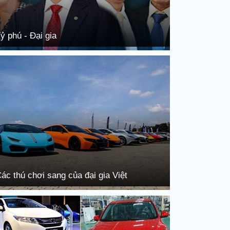
ỷ phú - Đại gia
ác thú chơi sang của đại gia Việt