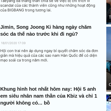
Taeyang đã thẳng thắn chia sẻ về việc bị chỉ trích vì
scandal của các thành viên cũng như những hoạt động
của BIGBANG trong tương lai.
T
Jimin, Song Joong Ki hàng ngày chăm
sóc da thế nào trước khi đi ngủ?
18/01/2020 17:39
Hội con trai nên áp dụng ngay bí quyết chăm sóc da đơn
giản mà hiệu quả của các sao nam Hàn Quốc để có diện
mạo soái ca trong năm mới.
C
Khung hình hot nhất hôm nay: Hội 5 anh
em siêu nhân nam thần của Kbiz và chỉ 1
người không có... bồ