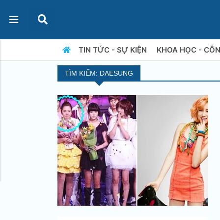
TIN TỨC - SỰ KIỆN
KHOA HỌC - CÔ
TÌM KIẾM: DAESUNG