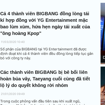
Cả 4 thành viên BIGBANG đồng lòng tái
kí hợp đồng với YG Entertainment mặc
bao lùm xùm, hứa hẹn ngày tái xuất của
"ông hoàng Kpop"
11/03/2020 10:40
Số phận của BIGBANG tại YG Entertainment đã được
định đoạt khi cả 4 thành viên đều đồng lòng tiếp tục gắn
D
bó với công ty này.
Các thành viên BIGBANG bị bê bối liên
hoàn bủa vây, Taeyang cuối cùng đã tiết
lộ lý do quyết không rời nhóm
21/01/2020 09:49
Trong cuộc phỏng vấn đầu tiên sau khi xuất ngũ,