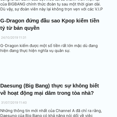
của BIGBANG chính thức đoàn tụ sau một thời gian dài.
Dù vậy, sự đoàn viên này lại không trọn vẹn với các V.I.P
(fan của BIGBANG) khi em út Seungri đã không còn là
một phần của nhóm.
G-Dragon đứng đầu sao Kpop kiếm tiền
tỷ từ bản quyền
24/10/2019 11:31
G-Dragon kiếm được một số tiền rất lớn mặc dù đang
hiện đang thực hiện nghĩa vụ quân sự.
Daesung (Big Bang) thực sự không biết
về hoạt động mại dâm trong tòa nhà?
31/07/2019 11:40
Những thông tin mới nhất của Channel A đã chỉ ra rằng,
Daesung của Big Bang có khả năng nói dối về việc