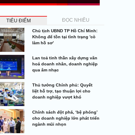
ĐỌC NHIỀU
TIÊU ĐIỂM
Chủ tịch UBND TP Hồ Chí Minh:
Không để tồn tại tình trạng 'cò
làm hồ sơ'
Lan toả tinh thần xây dựng văn
hoá doanh nhân, doanh nghiệp
qua âm nhạc
Thủ tướng Chính phủ: Quyết
liệt hỗ trợ, tạo thuận lợi cho
doanh nghiệp vượt khó
Chính sách đột phá, ‘bệ phóng’
cho doanh nghiệp lớn phát triển
ngành mũi nhọn