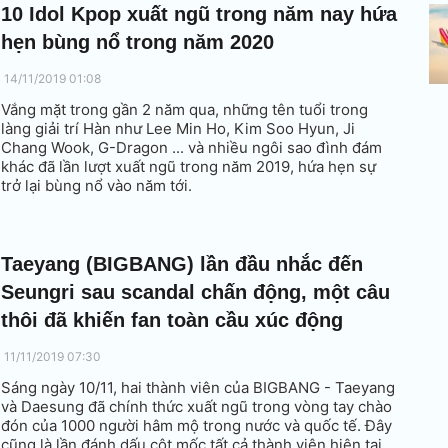
10 Idol Kpop xuất ngũ trong năm nay hứa
hẹn bùng nổ trong năm 2020
14/11/2019 01:08
Vắng mặt trong gần 2 năm qua, những tên tuổi trong
làng giải trí Hàn như Lee Min Ho, Kim Soo Hyun, Ji
Chang Wook, G-Dragon ... và nhiều ngôi sao đình đám
khác đã lần lượt xuất ngũ trong năm 2019, hứa hẹn sự
trở lại bùng nổ vào năm tới.
Taeyang (BIGBANG) lần đầu nhắc đến
Seungri sau scandal chấn động, một câu
thôi đã khiến fan toàn cầu xúc động
11/11/2019 07:30
Sáng ngày 10/11, hai thành viên của BIGBANG - Taeyang
và Daesung đã chính thức xuất ngũ trong vòng tay chào
đón của 1000 người hâm mộ trong nước và quốc tế. Đây
cũng là lần đánh dấu cột mốc tất cả thành viên hiện tại