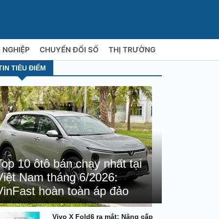
 NGHIỆP
CHUYỂN ĐỔI SỐ
THỊ TRƯỜNG
TIN TIÊU ĐIỂM
Top 10 ôtô bán chạy nhất tại
Việt Nam tháng 6/2026:
VinFast hoàn toàn áp đảo
Vivo X Fold6 ra mắt: Nâng cấp