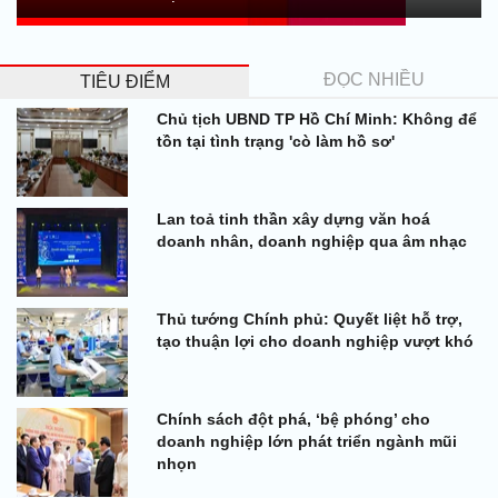
ĐỌC NHIỀU
TIÊU ĐIỂM
Chủ tịch UBND TP Hồ Chí Minh: Không để
tồn tại tình trạng 'cò làm hồ sơ'
Lan toả tinh thần xây dựng văn hoá
doanh nhân, doanh nghiệp qua âm nhạc
Thủ tướng Chính phủ: Quyết liệt hỗ trợ,
tạo thuận lợi cho doanh nghiệp vượt khó
Chính sách đột phá, ‘bệ phóng’ cho
doanh nghiệp lớn phát triển ngành mũi
nhọn