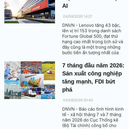
AI
04/08/2026 14:27
DNVN - Lenovo tăng 43 bậc,
lên vị trí 153 trong danh sách
Fortune Global 500, đạt thứ
hạng cao nhất trong lịch sử và
đây cũng là một trong những
bước tiến ấn tượng nhất của
công ty trong các năm gần
đây.
7 tháng đầu năm 2026:
Sản xuất công nghiệp
tăng mạnh, FDI bứt
phá
03/08/2026 20:42
DNVN - Báo cáo tình hình kinh
tế - xã hội tháng 7 và 7 tháng
năm 2026 do Cục Thống kê
(Bộ Tài chính) công bố cho