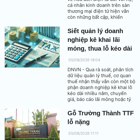
cá nhân kinh doanh trên sàn
thương mại điện tử hiện vẫn
còn những bất cập, khiến
người bán phát sinh thêm chi
phí mua hóa đơn điện tử, mất
Siết quản lý doanh
nhiều thời gian thao tác và làm
nghiệp kê khai lãi
tăng chi phí tuân thủ nhưng
không mang lại nhiều giá trị
mỏng, thua lỗ kéo dài
trong công tác quản lý thuế.
05/08/2026 18:04
DNVN - Qua rà soát, phân tích
dữ liệu quản lý thuế, cơ quan
thuế nhận thấy vẫn còn một bộ
phận doanh nghiệp kê khai lỗ
kéo dài nhiều năm, chuyển
giá, báo cáo lãi mỏng hoặc tỷ
suất lợi nhuận thấp hơn nhiều
so với mức trung bình ngành,
Gỗ Trường Thành TTF
tiềm ẩn rủi ro trong việc thực
lỗ nặng
hiện nghĩa vụ với nhà nước.
05/08/2026 11:11