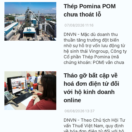
liên tiếp doanh nghiệp góp
Thép Pomina POM
mặt trong bảng xếp hạng uy
chưa thoát lỗ
tín do Vietnam Report phối
hợp cùng Báo VietnamNet
07/08/2026 11:16
công bố, đồng thời thăng một
bậc lên vị trí thứ 8.
DNVN - Mặc dù doanh thu
thuần tăng trưởng đột biến
nhờ sự hỗ trợ vốn lưu động từ
hệ sinh thái Vingroup, Công ty
Cổ phần Thép Pomina (mã
chứng khoán: POM) vẫn chưa
thể thoát khỏi tình trạng thua
lỗ.
Tháo gỡ bất cập về
hoá đơn điện tử đối
với hộ kinh doanh
online
06/08/2026 13:37
DNVN - Theo Chủ tịch Hội Tư
vấn Thuế Việt Nam, quy định
về hóa đơn điện tử đối với hộ,