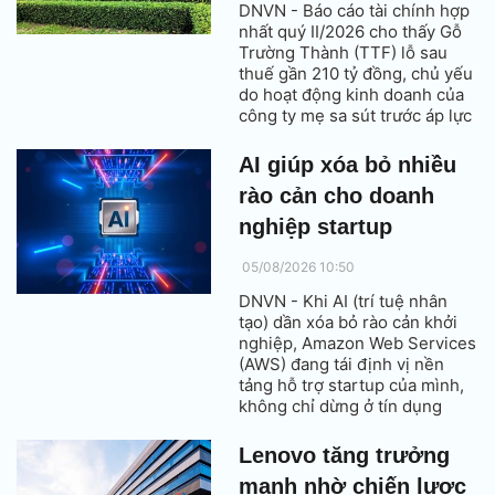
DNVN - Báo cáo tài chính hợp
nhất quý II/2026 cho thấy Gỗ
Trường Thành (TTF) lỗ sau
thuế gần 210 tỷ đồng, chủ yếu
do hoạt động kinh doanh của
công ty mẹ sa sút trước áp lực
giá vốn và chi phí dự phòng
tăng cao.
AI giúp xóa bỏ nhiều
rào cản cho doanh
nghiệp startup
05/08/2026 10:50
DNVN - Khi AI (trí tuệ nhân
tạo) dần xóa bỏ rào cản khởi
nghiệp, Amazon Web Services
(AWS) đang tái định vị nền
tảng hỗ trợ startup của mình,
không chỉ dừng ở tín dụng
đám mây (credit) mà cung cấp
hướng dẫn được cá nhân hóa
Lenovo tăng trưởng
bằng AI xuyên suốt hành trình
mạnh nhờ chiến lược
của họ.