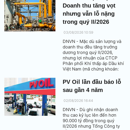
bền vững trong nền kinh tế
Doanh thu tăng vọt
ứng dụng AI.
nhưng vẫn lỗ nặng
trong quý II/2026
03/08/2026 10:59
DNVN - Mặc dù sản lượng và
doanh thu đều tăng trưởng
dương trong quý II/2026,
nhưng lợi nhuận của CTCP
Phân phối Khí thấp áp Dầu khí
Việt Nam (mã chứng khoán:
PGD - PV GAS D) bị bào mòn
bởi giá vốn hàng hoá tăng
PV Oil lần đầu báo lỗ
mạnh.
sau gần 4 năm
02/08/2026 16:44
DNVN - Dù ghi nhận doanh
thu cao kỷ lục lên đến hơn
90.000 tỷ đồng trong quý
II/2026 nhưng Tổng Công ty