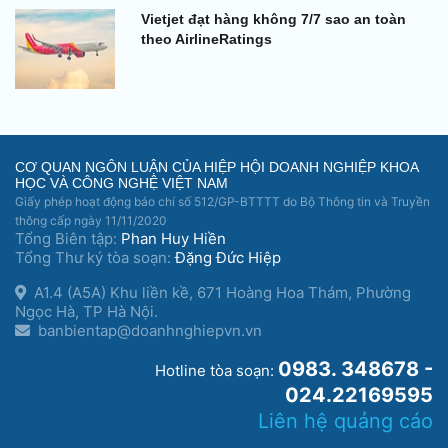
Vietjet đạt hàng không 7/7 sao an toàn
theo AirlineRatings
CƠ QUAN NGÔN LUẬN CỦA HIỆP HỘI DOANH NGHIỆP KHOA
HỌC VÀ CÔNG NGHỆ VIỆT NAM
Giấy phép hoạt động báo chí số 512/GP-BTTTT do Bộ Thông tin và Truyền
thông cấp ngày 11/11/2020
Tổng Biên tập:
Phan Huy Hiền
Tổng Thư ký tòa soạn:
Đặng Đức Hiệp
A1.4 (A5A) Khu liền kề, 671 Hoàng Hoa Thám, Phường
Ngọc Hà, TP Hà Nội.
banbientap@doanhnghiepvn.vn
0983. 348678 -
Hotline tòa soạn:
024.22169595
Liên hệ quảng cáo