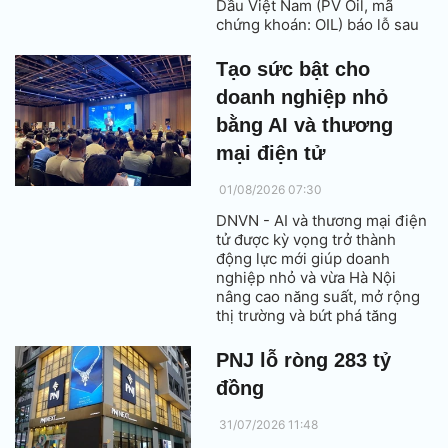
Dầu Việt Nam (PV Oil, mã
chứng khoán: OIL) báo lỗ sau
thuế hơn 95 tỷ đồng. Đây là
quý đầu tiên doanh nghiệp
Tạo sức bật cho
thuộc Tập đoàn Công nghiệp -
doanh nghiệp nhỏ
Năng lượng Quốc gia Việt Nam
báo lỗ trong gần 4 năm, kể từ
bằng AI và thương
quý III/2022.
mại điện tử
01/08/2026 07:30
DNVN - AI và thương mại điện
tử được kỳ vọng trở thành
động lực mới giúp doanh
nghiệp nhỏ và vừa Hà Nội
nâng cao năng suất, mở rộng
thị trường và bứt phá tăng
trưởng, qua đó đóng góp vào
mục tiêu tăng trưởng hai con
PNJ lỗ ròng 283 tỷ
số của Thủ đô.
đồng
31/07/2026 11:48