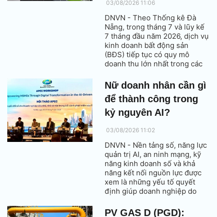
03/08/2026 11:06
DNVN - Theo Thống kê Đà
Nẵng, trong tháng 7 và lũy kế
7 tháng đầu năm 2026, dịch vụ
kinh doanh bất động sản
(BĐS) tiếp tục có quy mô
doanh thu lớn nhất trong các
ngành dịch vụ khác (không
tính các lĩnh vực thương mại
Nữ doanh nhân cần gì
hàng hoá, du lịch, dịch vụ vận
để thành công trong
tải, kho bãi, bưu chính và
chuyển phát) trên địa bàn.
kỷ nguyên AI?
03/08/2026 11:02
DNVN - Nền tảng số, năng lực
quản trị AI, an ninh mạng, kỹ
năng kinh doanh số và khả
năng kết nối nguồn lực được
xem là những yếu tố quyết
định giúp doanh nghiệp do
phụ nữ làm chủ nâng cao năng
lực cạnh tranh và phát triển
PV GAS D (PGD):