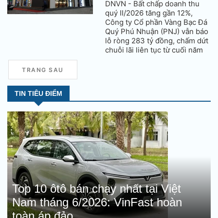
DNVN - Bất chấp doanh thu
quý II/2026 tăng gần 12%,
Công ty Cổ phần Vàng Bạc Đá
Quý Phú Nhuận (PNJ) vẫn báo
lỗ ròng 283 tỷ đồng, chấm dứt
chuỗi lãi liên tục từ cuối năm
2024. Nguyên nhân chủ yếu
do doanh nghiệp phải trích lập
TRANG SAU
dự phòng kỷ lục hơn 865 tỷ
đồng để xử lý rủi ro trước làn
TIN TIÊU ĐIỂM
sóng khách hàng ồ ạt bán lại
kim cương.
Top 10 ôtô bán chạy nhất tại Việt
Nam tháng 6/2026: VinFast hoàn
toàn áp đảo