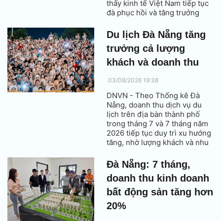
thấy kinh tế Việt Nam tiếp tục
đà phục hồi và tăng trưởng
tích cực trên nhiều lĩnh vực với
điểm nhấn là sự bứt tốc mạnh
Du lịch Đà Nẵng tăng
mẽ của sản xuất công nghiệp
trưởng cả lượng
và kết quả vốn đầu tư trực tiếp
nước ngoài (FDI) khả quan.
khách và doanh thu
03/08/2026 19:38
DNVN - Theo Thống kê Đà
Nẵng, doanh thu dịch vụ du
lịch trên địa bàn thành phố
trong tháng 7 và 7 tháng năm
2026 tiếp tục duy trì xu hướng
tăng, nhờ lượng khách và nhu
cầu sử dụng dịch vụ có sự
tăng trưởng đáng kể.
Đà Nẵng: 7 tháng,
doanh thu kinh doanh
bất động sản tăng hơn
20%