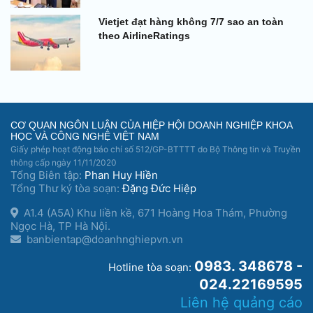
Vietjet đạt hàng không 7/7 sao an toàn
theo AirlineRatings
CƠ QUAN NGÔN LUẬN CỦA HIỆP HỘI DOANH NGHIỆP KHOA
HỌC VÀ CÔNG NGHỆ VIỆT NAM
Giấy phép hoạt động báo chí số 512/GP-BTTTT do Bộ Thông tin và Truyền
thông cấp ngày 11/11/2020
Tổng Biên tập:
Phan Huy Hiền
Tổng Thư ký tòa soạn:
Đặng Đức Hiệp
A1.4 (A5A) Khu liền kề, 671 Hoàng Hoa Thám, Phường
Ngọc Hà, TP Hà Nội.
banbientap@doanhnghiepvn.vn
0983. 348678 -
Hotline tòa soạn:
024.22169595
Liên hệ quảng cáo