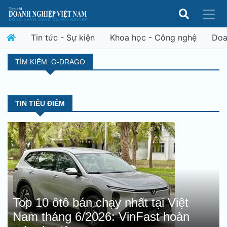
Tin tức - Sự kiện
Khoa học - Công nghệ
Doa
TÌM KIẾM: G-DRAGO
TIN TIÊU ĐIỂM
Top 10 ôtô bán chạy nhất tại Việt
Nam tháng 6/2026: VinFast hoàn