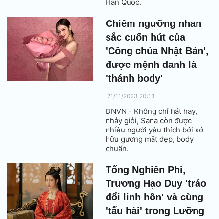
Hàn Quốc.
Chiêm ngưỡng nhan
sắc cuốn hút của
'Công chúa Nhật Bản',
được mệnh danh là
'thánh body'
21/11/2023 20:13
DNVN - Không chỉ hát hay,
nhảy giỏi, Sana còn được
nhiều người yêu thích bởi sở
hữu gương mặt đẹp, body
chuẩn.
Tống Nghiên Phi,
Trương Hạo Duy 'tráo
đổi linh hồn' và cùng
'tấu hài' trong Lưỡng