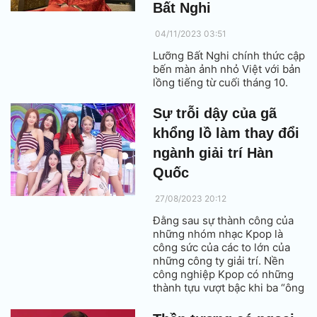
Bất Nghi
04/11/2023 03:51
Lưỡng Bất Nghi chính thức cập
bến màn ảnh nhỏ Việt với bản
lồng tiếng từ cuối tháng 10.
Sự trỗi dậy của gã
khổng lồ làm thay đổi
ngành giải trí Hàn
Quốc
27/08/2023 20:12
Đằng sau sự thành công của
những nhóm nhạc Kpop là
công sức của các to lớn của
những công ty giải trí. Nền
công nghiệp Kpop có những
thành tựu vượt bậc khi ba “ông
lớn” YG, SM, JYP thống trị. Bộ
mặt Kpop có những thay đổi