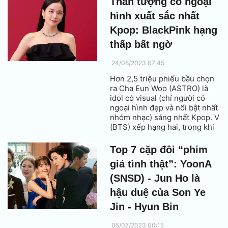
Thần tượng có ngoại
vươn tầm thế giới kể từ khi
hình xuất sắc nhất
HYBE – công ty đứng sau BTS
xuất hiện.
Kpop: BlackPink hạng
thấp bất ngờ
24/08/2023 07:45
Hơn 2,5 triệu phiếu bầu chọn
ra Cha Eun Woo (ASTRO) là
idol có visual (chỉ người có
ngoại hình đẹp và nổi bật nhất
nhóm nhạc) sáng nhất Kpop. V
(BTS) xếp hạng hai, trong khi
đó Jisoo (BlackPink) không lọt
vào Top 10.
Top 7 cặp đôi “phim
giả tình thật”: YoonA
(SNSD) - Jun Ho là
hậu duệ của Son Ye
Jin - Hyun Bin
05/07/2023 00:15