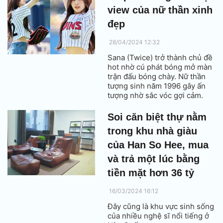
view của nữ thần xinh
đẹp
28/04/2024 12:32
Sana (Twice) trở thành chủ đề
hot nhờ cú phát bóng mở màn
trận đấu bóng chày. Nữ thần
tượng sinh năm 1996 gây ấn
tượng nhờ sắc vóc gợi cảm.
Soi căn biệt thự nằm
trong khu nhà giàu
của Han So Hee, mua
và trả một lúc bằng
tiền mặt hơn 36 tỷ
16/03/2024 16:12
Đây cũng là khu vực sinh sống
của nhiều nghệ sĩ nổi tiếng ở