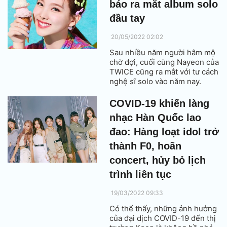
báo ra mắt album solo
góp phần tạo ra nhiều cơ hội
việc làm mới và một khu vực tư
đầu tay
nhân năng động.
20/05/2022 02:02
Sau nhiều năm người hâm mộ
chờ đợi, cuối cùng Nayeon của
TWICE cũng ra mắt với tư cách
nghệ sĩ solo vào năm nay.
COVID-19 khiến làng
nhạc Hàn Quốc lao
đao: Hàng loạt idol trở
thành F0, hoãn
concert, hủy bỏ lịch
trình liên tục
19/03/2022 09:33
Có thể thấy, những ảnh hưởng
của đại dịch COVID-19 đến thị