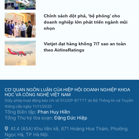
Chính sách đột phá, ‘bệ phóng’ cho
doanh nghiệp lớn phát triển ngành mũi
nhọn
Vietjet đạt hàng không 7/7 sao an toàn
theo AirlineRatings
CƠ QUAN NGÔN LUẬN CỦA HIỆP HỘI DOANH NGHIỆP KHOA
HỌC VÀ CÔNG NGHỆ VIỆT NAM
Giấy phép hoạt động báo chí số 512/GP-BTTTT do Bộ Thông tin và Truyền
thông cấp ngày 11/11/2020
Tổng Biên tập:
Phan Huy Hiền
Tổng Thư ký tòa soạn:
Đặng Đức Hiệp
A1.4 (A5A) Khu liền kề, 671 Hoàng Hoa Thám, Phường
Ngọc Hà, TP Hà Nội.