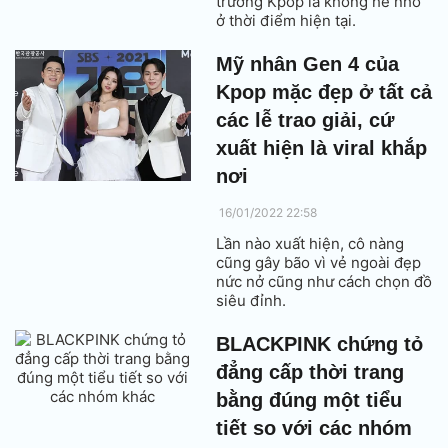
trường Kpop là không hề nhỏ
ở thời điểm hiện tại.
Mỹ nhân Gen 4 của
Kpop mặc đẹp ở tất cả
các lễ trao giải, cứ
xuất hiện là viral khắp
nơi
16/01/2022 22:58
Lần nào xuất hiện, cô nàng
cũng gây bão vì vẻ ngoài đẹp
nức nở cũng như cách chọn đồ
siêu đỉnh.
BLACKPINK chứng tỏ
đẳng cấp thời trang
bằng đúng một tiểu
tiết so với các nhóm