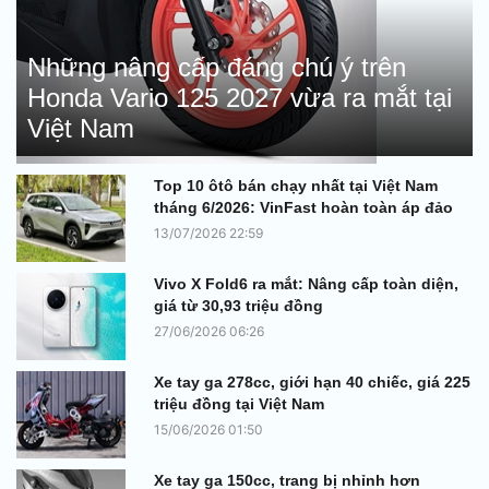
Những nâng cấp đáng chú ý trên
Honda Vario 125 2027 vừa ra mắt tại
Việt Nam
Top 10 ôtô bán chạy nhất tại Việt Nam
tháng 6/2026: VinFast hoàn toàn áp đảo
13/07/2026 22:59
Vivo X Fold6 ra mắt: Nâng cấp toàn diện,
giá từ 30,93 triệu đồng
27/06/2026 06:26
Xe tay ga 278cc, giới hạn 40 chiếc, giá 225
triệu đồng tại Việt Nam
15/06/2026 01:50
Xe tay ga 150cc, trang bị nhỉnh hơn