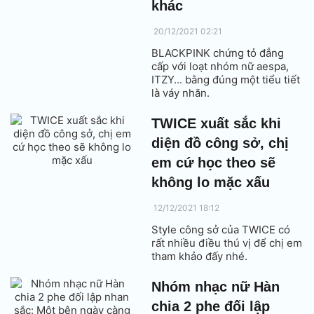
khác
20/12/2021 02:21
BLACKPINK chứng tỏ đẳng
cấp với loạt nhóm nữ aespa,
ITZY... bằng đúng một tiểu tiết
là váy nhăn.
TWICE xuất sắc khi
diện đồ công sở, chị
em cứ học theo sẽ
không lo mặc xấu
12/12/2021 18:12
Style công sở của TWICE có
rất nhiều điều thú vị để chị em
tham khảo đấy nhé.
Nhóm nhạc nữ Hàn
chia 2 phe đối lập