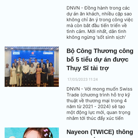
DNVN - Đồng hành trong các
dự án ăn khách, nhiều cặp sao
không chỉ ăn ý trong công việc
mà còn bắt đầu tiến triển về
tình cảm. Mới nhất, dân tình
không ngừng 'sốt sình sịch'
trước nghi vấn Lee Jun Ho và
YoonA hẹn hò.
Bộ Công Thương công
bố 5 tiểu dự án được
Thụy Sĩ tài trợ
17/05/2023 11:24
DNVN - Với mong muốn Swiss
Trade (chương trình hỗ trợ kỹ
thuật về thương mại trong 4
năm từ 2021 - 2024) sẽ tạo
một động lực mới, quan trọng
nhắm tới thúc đẩy xúc tiến
xuất khẩu, tạo đà tăng trưởng
và phát triển cho các doanh
Nayeon (TWICE) thông
nghiệp vừa và nhỏ. Đồng thời,