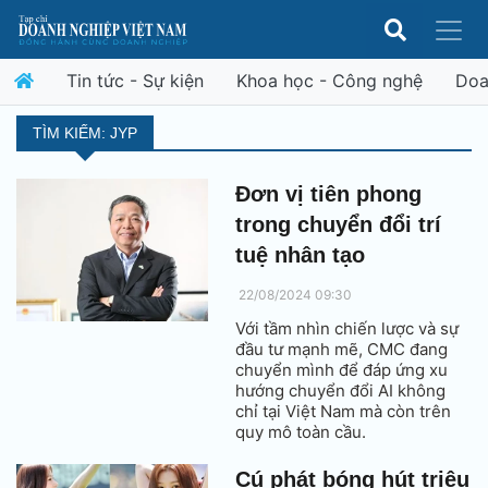
Tin tức - Sự kiện
Khoa học - Công nghệ
Doa
TÌM KIẾM: JYP
Đơn vị tiên phong
trong chuyển đổi trí
tuệ nhân tạo
22/08/2024 09:30
Với tầm nhìn chiến lược và sự
đầu tư mạnh mẽ, CMC đang
chuyển mình để đáp ứng xu
hướng chuyển đổi AI không
chỉ tại Việt Nam mà còn trên
quy mô toàn cầu.
Cú phát bóng hút triệu