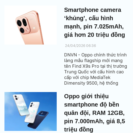
trải nghiệm thể thao điện tử.
Smartphone camera
‘khủng’, cấu hình
mạnh, pin 7.025mAh,
giá hơn 20 triệu đồng
24/04/2026 06:36
DNVN - Oppo chính thức trình
làng mẫu flagship mới mang
tên Find X9s Pro tại thị trường
Trung Quốc với cấu hình cao
cấp với chip MediaTek
Dimensity 9500, hệ thống
camera kép 200 MP hợp tác
cùng Hasselblad và pin 7.025
Oppo giới thiệu
mAh.
smartphone độ bền
quân đội, RAM 12GB,
pin 7.000mAh, giá 8,5
triệu đồng