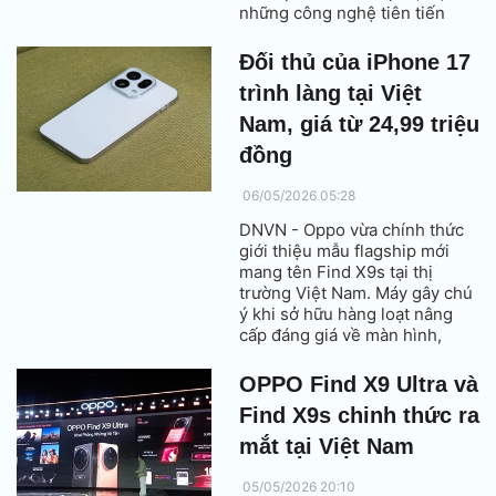
những công nghệ tiên tiến
nhất về nhiếp ảnh, hiệu năng
và thiết kế.
Đối thủ của iPhone 17
trình làng tại Việt
Nam, giá từ 24,99 triệu
đồng
06/05/2026 05:28
DNVN - Oppo vừa chính thức
giới thiệu mẫu flagship mới
mang tên Find X9s tại thị
trường Việt Nam. Máy gây chú
ý khi sở hữu hàng loạt nâng
cấp đáng giá về màn hình,
hiệu năng, camera và đặc biệt
là viên pin dung lượng lớn
OPPO Find X9 Ultra và
hiếm thấy trong phân khúc.
Find X9s chinh thức ra
mắt tại Việt Nam
05/05/2026 20:10