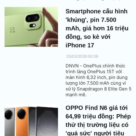
thống tản nhiệt chủ động tiên
tiến cùng cấu hình phần cứng
Smartphone cấu hình
hàng đầu trong phân khúc.
'khủng', pin 7.500
mAh, giá hơn 16 triệu
đồng, so kè với
iPhone 17
25/03/2026 00:39
DNVN - OnePlus chính thức
trình làng OnePlus 15T với
màn hình 6,32 inch, pin dung
lượng lớn 7.500 mAh cùng vi
xử lý Snapdragon 8 Elite Gen 5
mạnh mẽ.
OPPO Find N6 giá tới
64,99 triệu đồng: Phép
thử thị trường liệu có
'quá sức' người tiêu