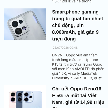
1.5K 120Hz và hệ thống
camera 50MP.
Smartphone gaming
trang bị quạt tản nhiệt
chủ động, pin
8.000mAh, giá gần 9
triệu đồng
26/07/2026 00:48
DNVN - Oppo vừa âm thầm
trình làng mẫu smartphone
K15 tại thị trường Trung Quốc
với màn hình AMOLED độ phân
giải 1,5K, vi xử lý MediaTek
Dimensity 7360 SUPER, quạt
tản nhiệt chủ động tích hợp
cùng viên pin dung lượng
Chi tiết Oppo Reno16
8.000mAh hỗ trợ sạc nhanh
F 5G ra mắt tại Việt
80W.
Nam, giá từ 14,99 triệu