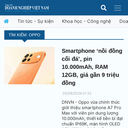
Tin tức - Sự kiện
Khoa học - Công nghệ
Doa
TÌM KIẾM: OPPO
Smartphone ‘nồi đồng
cối đá’, pin
10.000mAh, RAM
12GB, giá gần 9 triệu
đồng
05/08/2026 01:22
DNVN - Oppo vừa chính thức
giới thiệu smartphone A7 Pro
Max với viên pin dung lượng
10.000mAh, thiết kế bền bỉ đạt
chuẩn IP69K, màn hình OLED