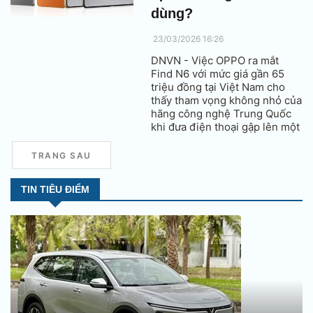
dùng?
23/03/2026 16:26
DNVN - Việc OPPO ra mắt
Find N6 với mức giá gần 65
triệu đồng tại Việt Nam cho
thấy tham vọng không nhỏ của
hãng công nghệ Trung Quốc
khi đưa điện thoại gập lên một
chuẩn mực mới. Tuy nhiên,
sản phẩm này cũng đặt ra câu
TRANG SAU
hỏi: liệu thị trường có sẵn sàng
chấp nhận?
TIN TIÊU ĐIỂM