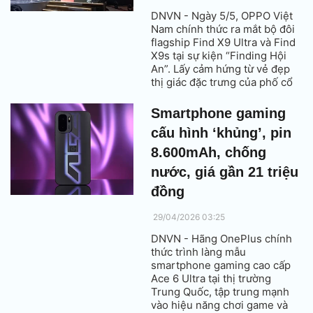
DNVN - Ngày 5/5, OPPO Việt
Nam chính thức ra mắt bộ đôi
flagship Find X9 Ultra và Find
X9s tại sự kiện “Finding Hội
An”. Lấy cảm hứng từ vẻ đẹp
thị giác đặc trưng của phố cổ
cùng di sản màu sắc đến từ
Hasselblad, sự kiện đánh dấu
Smartphone gaming
lần đầu tiên dòng sản phẩm
cấu hình ‘khủng’, pin
flagship Find X9 Series được
giới thiệu đầy đủ tại thị trường
8.600mAh, chống
Việt Nam.
nước, giá gần 21 triệu
đồng
29/04/2026 03:25
DNVN - Hãng OnePlus chính
thức trình làng mẫu
smartphone gaming cao cấp
Ace 6 Ultra tại thị trường
Trung Quốc, tập trung mạnh
vào hiệu năng chơi game và