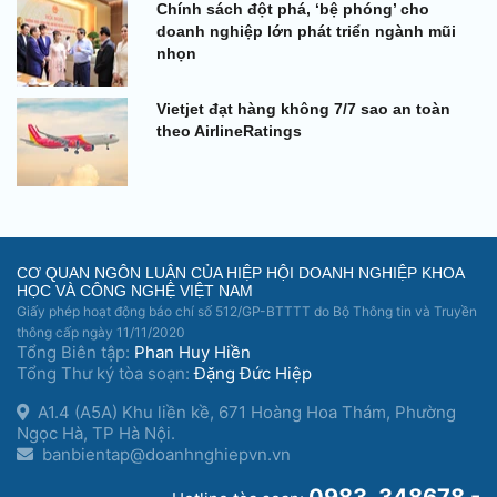
Chính sách đột phá, ‘bệ phóng’ cho
doanh nghiệp lớn phát triển ngành mũi
nhọn
Vietjet đạt hàng không 7/7 sao an toàn
theo AirlineRatings
CƠ QUAN NGÔN LUẬN CỦA HIỆP HỘI DOANH NGHIỆP KHOA
HỌC VÀ CÔNG NGHỆ VIỆT NAM
Giấy phép hoạt động báo chí số 512/GP-BTTTT do Bộ Thông tin và Truyền
thông cấp ngày 11/11/2020
Tổng Biên tập:
Phan Huy Hiền
Tổng Thư ký tòa soạn:
Đặng Đức Hiệp
A1.4 (A5A) Khu liền kề, 671 Hoàng Hoa Thám, Phường
Ngọc Hà, TP Hà Nội.
banbientap@doanhnghiepvn.vn
0983. 348678 -