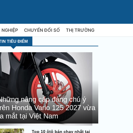
 NGHIỆP
CHUYỂN ĐỔI SỐ
THỊ TRƯỜNG
TIN TIÊU ĐIỂM
Những nâng cấp đáng chú ý
trên Honda Vario 125 2027 vừa
ra mắt tại Việt Nam
Top 10 ôtô bán chạy nhất tại