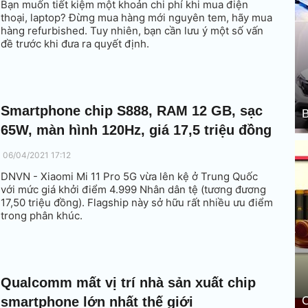
Bạn muốn tiết kiệm một khoản chi phí khi mua điện
thoại, laptop? Đừng mua hàng mới nguyên tem, hãy mua
hàng refurbished. Tuy nhiên, bạn cần lưu ý một số vấn
đề trước khi đưa ra quyết định.
Smartphone chip S888, RAM 12 GB, sạc
B
65W, màn hình 120Hz, giá 17,5 triệu đồng
06/04/2021 17:12
DNVN - Xiaomi Mi 11 Pro 5G vừa lên kệ ở Trung Quốc
với mức giá khởi điểm 4.999 Nhân dân tệ (tương đương
17,50 triệu đồng). Flagship này sở hữu rất nhiều ưu điểm
trong phân khúc.
Qualcomm mất vị trí nhà sản xuất chip
smartphone lớn nhất thế giới
C