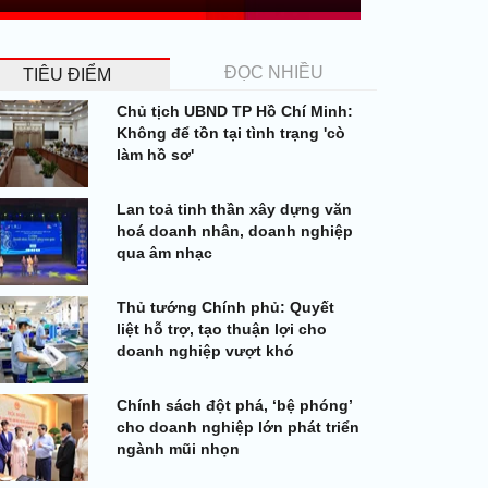
ĐỌC NHIỀU
TIÊU ĐIỂM
Chủ tịch UBND TP Hồ Chí Minh:
Không để tồn tại tình trạng 'cò
làm hồ sơ'
Lan toả tinh thần xây dựng văn
hoá doanh nhân, doanh nghiệp
qua âm nhạc
Thủ tướng Chính phủ: Quyết
liệt hỗ trợ, tạo thuận lợi cho
doanh nghiệp vượt khó
Chính sách đột phá, ‘bệ phóng’
cho doanh nghiệp lớn phát triển
ngành mũi nhọn