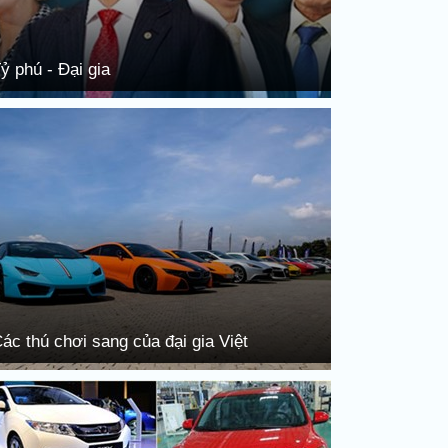
ỷ phú - Đại gia
ác thú chơi sang của đại gia Việt