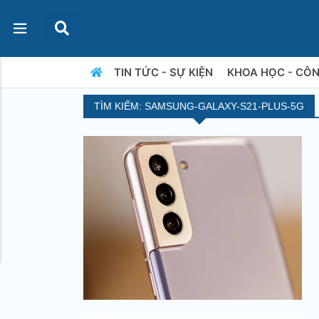
TIN TỨC - SỰ KIỆN
KHOA HỌC - CÔ
TÌM KIẾM: SAMSUNG-GALAXY-S21-PLUS-5G