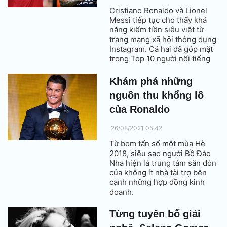
Cristiano Ronaldo và Lionel
Messi tiếp tục cho thấy khả
năng kiếm tiền siêu việt từ
trang mạng xã hội thông dụng
Instagram. Cả hai đã góp mặt
trong Top 10 người nổi tiếng
có thu nhập cao nhất từ ​​
Instagram với vị trí số 1 thuộc
Khám phá những
về CR7, trong khi đó Messi
nguồn thu khổng lồ
đứng thứ 5.
của Ronaldo
26/08/2021 05:42
Từ bom tấn số một mùa Hè
2018, siêu sao người Bồ Đào
Nha hiện là trung tâm săn đón
của không ít nhà tài trợ bên
cạnh những hợp đồng kinh
doanh.
Từng tuyên bố giải