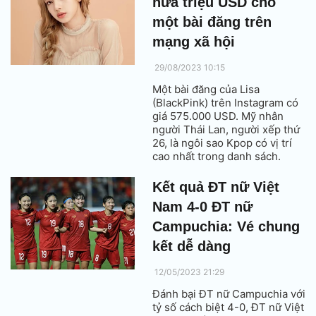
nửa triệu USD cho
một bài đăng trên
mạng xã hội
29/08/2023 10:15
Một bài đăng của Lisa
(BlackPink) trên Instagram có
giá 575.000 USD. Mỹ nhân
người Thái Lan, người xếp thứ
26, là ngôi sao Kpop có vị trí
cao nhất trong danh sách.
Kết quả ĐT nữ Việt
Nam 4-0 ĐT nữ
Campuchia: Vé chung
kết dễ dàng
12/05/2023 21:29
Đánh bại ĐT nữ Campuchia với
tỷ số cách biệt 4-0, ĐT nữ Việt