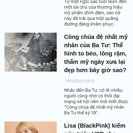
Từ một ngôi sao tuổi teen đến
một bà chủ của thương hiệu
mỹ phẩm đình đám, sao nữ
này đã trải qua một quãng
đường đáng khâm phục.
Công chúa đệ nhất mỹ
nhân của Ba Tư: Thể
hình to béo, lông rậm,
thẩm mỹ ngày xưa lại
đẹp hơn bây giờ sao?
15/12/2023 09:53
Nhắc đến Ba Tư, có lẽ nhiều
người cũng nhờ có thời đại
mạng xã hội nên mới biết được
“Công chúa đệ nhất mỹ nhân
Ba Tư thế kỷ 19”.
Lisa (BlackPink) kiếm