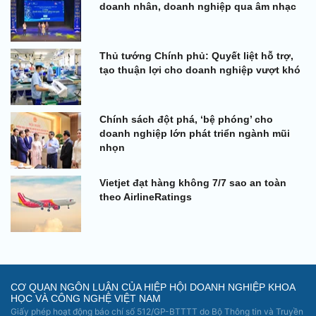
doanh nhân, doanh nghiệp qua âm nhạc
Thủ tướng Chính phủ: Quyết liệt hỗ trợ,
tạo thuận lợi cho doanh nghiệp vượt khó
Chính sách đột phá, ‘bệ phóng’ cho
doanh nghiệp lớn phát triển ngành mũi
nhọn
Vietjet đạt hàng không 7/7 sao an toàn
theo AirlineRatings
CƠ QUAN NGÔN LUẬN CỦA HIỆP HỘI DOANH NGHIỆP KHOA
HỌC VÀ CÔNG NGHỆ VIỆT NAM
Giấy phép hoạt động báo chí số 512/GP-BTTTT do Bộ Thông tin và Truyền