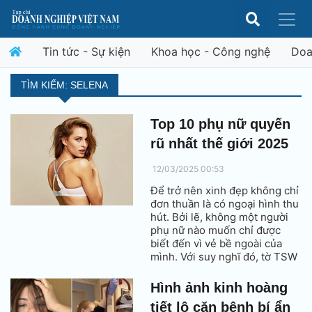
Tin tức - Sự kiện
Khoa học - Công nghệ
Doa
TÌM KIẾM: SELENA
Top 10 phụ nữ quyến
rũ nhất thế giới 2025
12/03/2025 00:53
Để trở nên xinh đẹp không chỉ
đơn thuần là có ngoại hình thu
hút. Bởi lẽ, không một người
phụ nữ nào muốn chỉ được
biết đến vì vẻ bề ngoài của
mình. Với suy nghĩ đó, tờ TSW
đã tổng hợp danh sách 10
người phụ nữ quyến rũ nhất
Hình ảnh kinh hoàng
thế giới.
tiết lộ căn bệnh bí ẩn