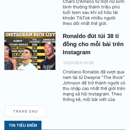
Charli D'Amelio từ một nữ sinh
bình thường thành triệu phú
tuổi teen sau khi sở hữu tài
khoản TikTok nhiều người
theo dõi nhất thế giới.
Ronaldo đút túi 38 tỉ
đồng cho mỗi bài trên
Instagram
03/07/2021 01:39
Cristiano Ronaldo đã vượt qua
nam tài tử Dwayne "The Rock"
Johnson để trở thành người có
thu nhập cao nhất thế giới trên
mạng xã hội Instagram. Theo
thống kê, mỗi bài viết của
Ronaldo là gần 1,2 triệu bảng
(38 tỉ VNĐ).
TRANG SAU
TIN TIÊU ĐIỂM