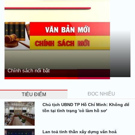
Chính sách nổi bật
ĐỌC NHIỀU
TIÊU ĐIỂM
Chủ tịch UBND TP Hồ Chí Minh: Không để
tồn tại tình trạng 'cò làm hồ sơ'
Lan toả tinh thần xây dựng văn hoá