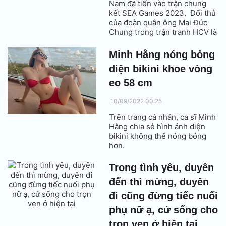
Nam đã tiến vào trận chung
kết SEA Games 2023. Đối thủ
của đoàn quân ông Mai Đức
Chung trong trận tranh HCV là
Myanmar.
Minh Hằng nóng bỏng
diện bikini khoe vòng
eo 58 cm
10/09/2022 00:25
Trên trang cá nhân, ca sĩ Minh
Hằng chia sẻ hình ảnh diện
bikini không thể nóng bỏng
hơn.
Trong tình yêu, duyên
đến thì mừng, duyên
đi cũng đừng tiếc nuối
phụ nữ ạ, cứ sống cho
trọn vẹn ở hiện tại