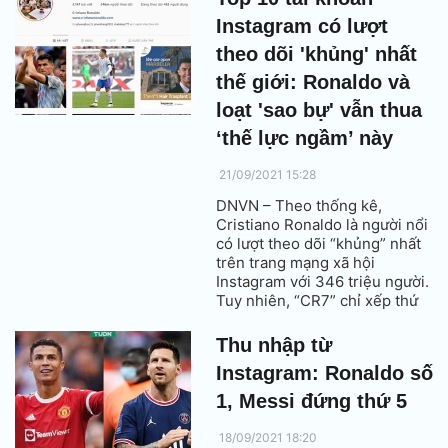
Instagram có lượt
theo dõi 'khủng' nhất
thế giới: Ronaldo và
loạt 'sao bự' vẫn thua
‘thế lực ngầm’ này
21/09/2021 15:28
DNVN – Theo thống kê,
Cristiano Ronaldo là người nổi
có lượt theo dõi “khủng” nhất
trên trang mạng xã hội
Instagram với 346 triệu người.
Tuy nhiên, “CR7” chỉ xếp thứ
2, sau tài khoản của Instagram.
Thu nhập từ
Instagram: Ronaldo số
1, Messi đứng thứ 5
18/09/2021 18:20