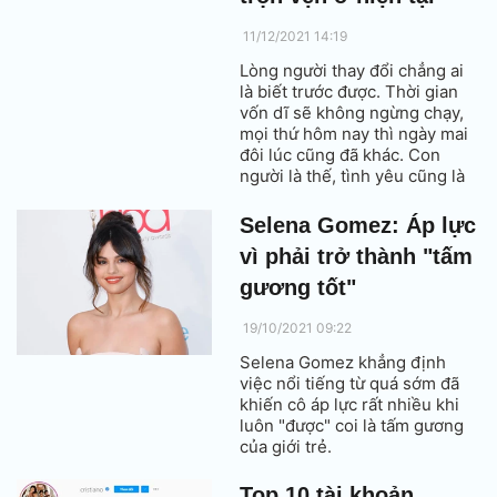
11/12/2021 14:19
Lòng người thay đổi chẳng ai
là biết trước được. Thời gian
vốn dĩ sẽ không ngừng chạy,
mọi thứ hôm nay thì ngày mai
đôi lúc cũng đã khác. Con
người là thế, tình yêu cũng là
thế.
Selena Gomez: Áp lực
vì phải trở thành "tấm
gương tốt"
19/10/2021 09:22
Selena Gomez khẳng định
việc nổi tiếng từ quá sớm đã
khiến cô áp lực rất nhiều khi
luôn "được" coi là tấm gương
của giới trẻ.
Top 10 tài khoản