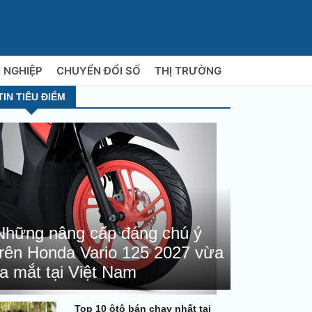
 NGHIỆP
CHUYỂN ĐỔI SỐ
THỊ TRƯỜNG
TIN TIÊU ĐIỂM
Những nâng cấp đáng chú ý
trên Honda Vario 125 2027 vừa
ra mắt tại Việt Nam
Top 10 ôtô bán chạy nhất tại