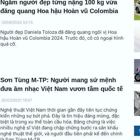
Ngắm người đẹp từng nặng 100 kg vừa
đăng quang Hoa hậu Hoàn vũ Colombia
19/06/2024 00:15
Người đẹp Daniela Toloza đã đăng quang ngôi vị Hoa
hậu Hoàn vũ Colombia 2024. Trước đó, cô có ngoại hình
quá cỡ.
Sơn Tùng M-TP: Người mang sứ mệnh
đưa âm nhạc Việt Nam vươn tầm quốc tế
20/02/2021 16:57
Nghệ thuật Việt Nam thời gian gần đây liên tục chứng
kiến những sự bứt phá. Đây là tín hiệu đáng mừng, đặc
biệt là trong xu thế toàn cầu hóa. Bằng chứng là việc
nhiều nghệ sĩ Việt đang chập chững bước ra sân khấu
nghệ thuật thế giới, và người đầu tiên phải kể đến chính
là Sơn Tùng M-TP.