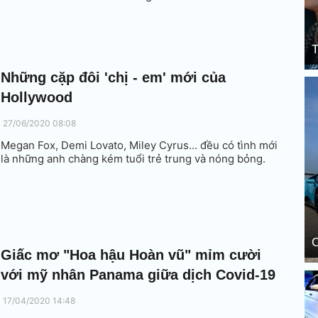
T
Những cặp đôi 'chị - em' mới của
Hollywood
27/06/2020 08:08
Megan Fox, Demi Lovato, Miley Cyrus... đều có tình mới
là những anh chàng kém tuổi trẻ trung và nóng bỏng.
C
Giấc mơ "Hoa hậu Hoàn vũ" mỉm cười
với mỹ nhân Panama giữa dịch Covid-19
17/04/2020 14:48