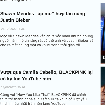
Shawn Mendes "úp mở" hợp tác cùng
Justin Bieber
08/10/2020 16:35
Mặc dù Shawn Mendes vẫn chưa xác nhận nhưng những
người hâm mộ tin rằng rất có thể anh và Justin Bieber sẽ
cho ra mắt chung một ca khúc trong thời gian tới.
D
Vượt qua Camila Cabello, BLACKPINK lại
có kỷ lục YouTube mới
28/09/2020 20:26
Cùng với "How You Like That", BLACKPINK đã chính
thức trở thành nghệ sĩ nữ sở hữu ca khúc có lượt yêu
thích nhiều nhất trên nền tảng YouTube.