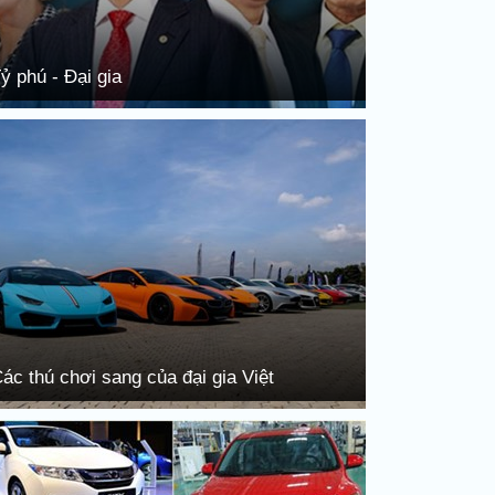
ỷ phú - Đại gia
ác thú chơi sang của đại gia Việt