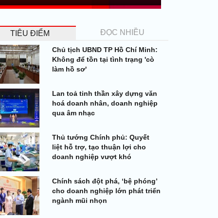
ĐỌC NHIỀU
TIÊU ĐIỂM
Chủ tịch UBND TP Hồ Chí Minh:
Không để tồn tại tình trạng 'cò
làm hồ sơ'
Lan toả tinh thần xây dựng văn
hoá doanh nhân, doanh nghiệp
qua âm nhạc
Thủ tướng Chính phủ: Quyết
liệt hỗ trợ, tạo thuận lợi cho
doanh nghiệp vượt khó
Chính sách đột phá, ‘bệ phóng’
cho doanh nghiệp lớn phát triển
ngành mũi nhọn