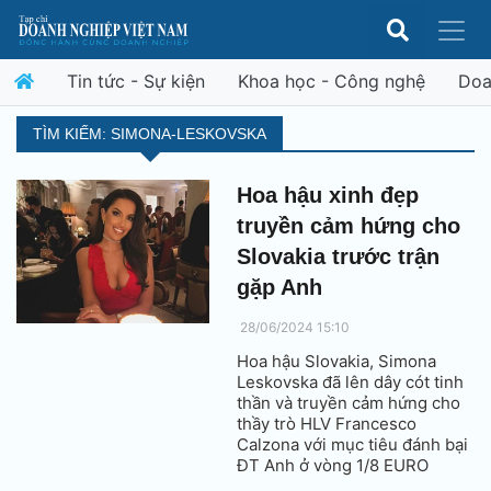
Tin tức - Sự kiện
Khoa học - Công nghệ
Doa
TÌM KIẾM: SIMONA-LESKOVSKA
Hoa hậu xinh đẹp
truyền cảm hứng cho
Slovakia trước trận
gặp Anh
28/06/2024 15:10
Hoa hậu Slovakia, Simona
Leskovska đã lên dây cót tinh
thần và truyền cảm hứng cho
thầy trò HLV Francesco
Calzona với mục tiêu đánh bại
ĐT Anh ở vòng 1/8 EURO
2024.