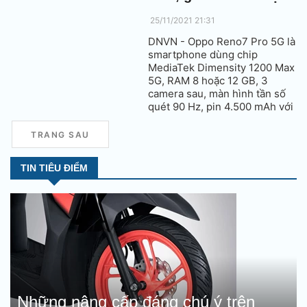
25/11/2021 21:31
DNVN - Oppo Reno7 Pro 5G là
smartphone dùng chip
MediaTek Dimensity 1200 Max
5G, RAM 8 hoặc 12 GB, 3
camera sau, màn hình tần số
quét 90 Hz, pin 4.500 mAh với
sạc nhanh 65W. Giá cao nhất
của máy là 3.999 Nhân dân tệ
TRANG SAU
(14,12 triệu đồng).
TIN TIÊU ĐIỂM
Những nâng cấp đáng chú ý trên