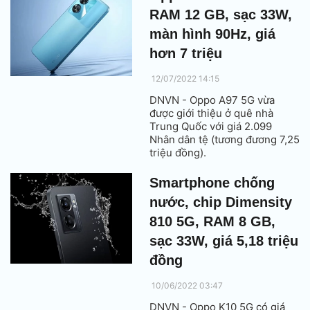
RAM 12 GB, sạc 33W,
màn hình 90Hz, giá
hơn 7 triệu
12/07/2022 14:15
DNVN - Oppo A97 5G vừa
được giới thiệu ở quê nhà
Trung Quốc với giá 2.099
Nhân dân tệ (tương đương 7,25
triệu đồng).
Smartphone chống
nước, chip Dimensity
810 5G, RAM 8 GB,
sạc 33W, giá 5,18 triệu
đồng
10/06/2022 03:47
DNVN - Oppo K10 5G có giá