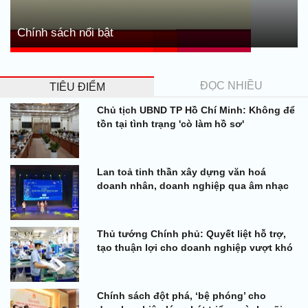
Chính sách nổi bật
ĐỌC NHIỀU
TIÊU ĐIỂM
Chủ tịch UBND TP Hồ Chí Minh: Không để
tồn tại tình trạng 'cò làm hồ sơ'
Lan toả tinh thần xây dựng văn hoá
doanh nhân, doanh nghiệp qua âm nhạc
Thủ tướng Chính phủ: Quyết liệt hỗ trợ,
tạo thuận lợi cho doanh nghiệp vượt khó
Chính sách đột phá, ‘bệ phóng’ cho