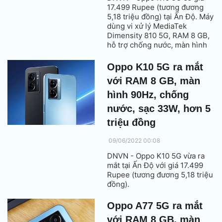
17.499 Rupee (tương đương
5,18 triệu đồng) tại Ấn Độ. Máy
dùng vi xử lý MediaTek
Dimensity 810 5G, RAM 8 GB,
hỗ trợ chống nước, màn hình
tần số quét 90 Hz, pin 5.000
mAh với sạc nhanh 33W.
Oppo K10 5G ra mắt
với RAM 8 GB, màn
hình 90Hz, chống
nước, sạc 33W, hơn 5
triệu đồng
09/06/2022 00:08
DNVN - Oppo K10 5G vừa ra
mắt tại Ấn Độ với giá 17.499
Rupee (tương đương 5,18 triệu
đồng).
Oppo A77 5G ra mắt
với RAM 8 GB, màn