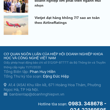
doanh nghiệp lớn phát triển ngành mũi
nhọn
Vietjet đạt hàng không 7/7 sao an toàn
theo AirlineRatings
CƠ QUAN NGÔN LUẬN CỦA HIỆP HỘI DOANH NGHIỆP KHOA
HỌC VÀ CÔNG NGHỆ VIỆT NAM
Giấy phép hoạt động báo chí số 512/GP-BTTTT do Bộ Thông tin và Truyền
thông cấp ngày 11/11/2020
Tổng Biên tập:
Phan Huy Hiền
Tổng Thư ký tòa soạn:
Đặng Đức Hiệp
A1.4 (A5A) Khu liền kề, 671 Hoàng Hoa Thám, Phường
Ngọc Hà, TP Hà Nội.
banbientap@doanhnghiepvn.vn
0983. 348678 -
Hotline tòa soạn:
024.22169595