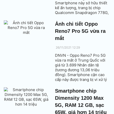
Smartphone này sở hữu thiết
kế ấn tượng, trang bị chip
Qualcomm Snapdragon 778G,
RAM 8 GB, màn hình tần số
quét 90 Hz, pin 4.500 mAh với
Ảnh chi tiết Oppo
sạc nhanh 60W.
Reno7 Pro 5G vừa ra
mắt
26/11/2021 12:29
DNVN - Oppo Reno7 Pro 5G
vừa ra mắt ở Trung Quốc với
giá từ 3.699 Nhân dân tệ
(tương đương 13,06 triệu
đồng). Smartphone cận cao
cấp này được trang bị vi xử lý
MediaTek Dimensity 1200 Max
5G với RAM 8 hoặc 12 GB, màn
Smartphone chip
hình tần số quét 90 Hz, dung
Dimensity 1200 Max
lượng pin 4.500 mAh, sạc 65W.
5G, RAM 12 GB, sạc
65W, giá hơn 14 triệu