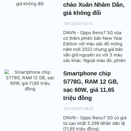
chào Xuân Nhâm Dần,
giá không đổi
26/12/2021 02:13
DNVN - Oppo Reno7 5G vừa
có thêm phiên bản New Year
Edition với màu sắc đỏ mừng
năm mới 2022 nhưng giá bán
vẫn giữ nguyên so với 3 màu
sắc khác. Ngoài màu đỏ, phiên
bản này còn có thêm hình đầu
chú hổ ở cạnh logo Oppo.
Smartphone chip
S778G, RAM 12 GB,
sạc 60W, giá 11,65
triệu đồng
30/11/2021 09:35
DNVN - Oppo Reno7 5G có giá
từ cao nhất 3.299 Nhân dân tệ
(11,65 triệu đồng).