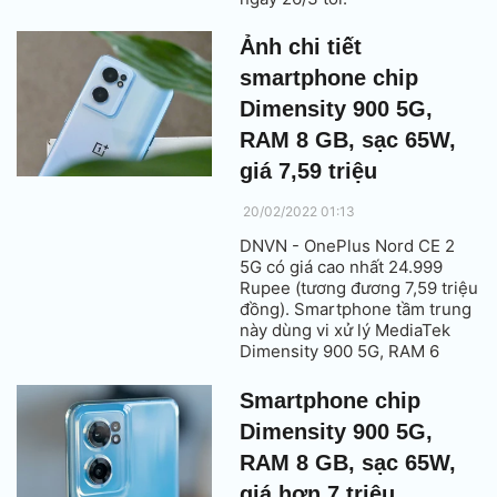
Ảnh chi tiết
smartphone chip
Dimensity 900 5G,
RAM 8 GB, sạc 65W,
giá 7,59 triệu
20/02/2022 01:13
DNVN - OnePlus Nord CE 2
5G có giá cao nhất 24.999
Rupee (tương đương 7,59 triệu
đồng). Smartphone tầm trung
này dùng vi xử lý MediaTek
Dimensity 900 5G, RAM 6
hoặc 8 GB, màn hình tần số
quét 90 Hz, pin 4.500 mAh với
Smartphone chip
sạc nhanh 65W.
Dimensity 900 5G,
RAM 8 GB, sạc 65W,
giá hơn 7 triệu