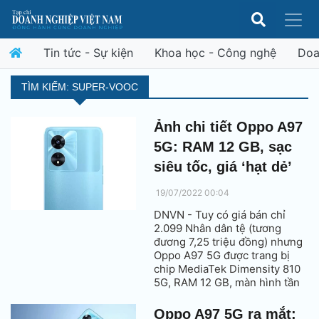
Tin tức - Sự kiện
Khoa học - Công nghệ
Doa
TÌM KIẾM: SUPER-VOOC
Ảnh chi tiết Oppo A97
5G: RAM 12 GB, sạc
siêu tốc, giá ‘hạt dẻ’
19/07/2022 00:04
DNVN - Tuy có giá bán chỉ
2.099 Nhân dân tệ (tương
đương 7,25 triệu đồng) nhưng
Oppo A97 5G được trang bị
chip MediaTek Dimensity 810
5G, RAM 12 GB, màn hình tần
số quét 90 Hz, pin 5.000 mAh
với sạc nhanh 33W.
Oppo A97 5G ra mắt: