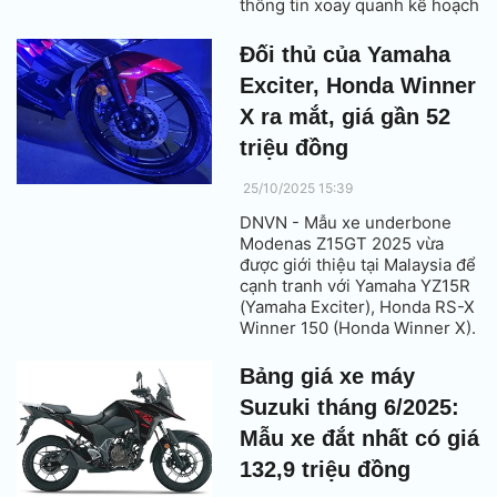
thông tin xoay quanh kế hoạch
mở rộng dòng sản phẩm cho
năm 2026.
Đối thủ của Yamaha
Exciter, Honda Winner
X ra mắt, giá gần 52
triệu đồng
25/10/2025 15:39
DNVN - Mẫu xe underbone
Modenas Z15GT 2025 vừa
được giới thiệu tại Malaysia để
cạnh tranh với Yamaha YZ15R
(Yamaha Exciter), Honda RS-X
Winner 150 (Honda Winner X).
Bảng giá xe máy
Suzuki tháng 6/2025:
Mẫu xe đắt nhất có giá
132,9 triệu đồng