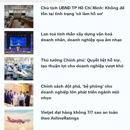
Chủ tịch UBND TP Hồ Chí Minh: Không để
tồn tại tình trạng 'cò làm hồ sơ'
Lan toả tinh thần xây dựng văn hoá
doanh nhân, doanh nghiệp qua âm nhạc
Thủ tướng Chính phủ: Quyết liệt hỗ trợ,
tạo thuận lợi cho doanh nghiệp vượt khó
Chính sách đột phá, ‘bệ phóng’ cho
doanh nghiệp lớn phát triển ngành mũi
nhọn
Vietjet đạt hàng không 7/7 sao an toàn
theo AirlineRatings