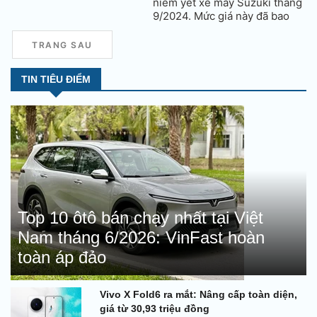
niêm yết xe máy Suzuki tháng
9/2024. Mức giá này đã bao
gồm thuế VAT.
TRANG SAU
TIN TIÊU ĐIỂM
Top 10 ôtô bán chạy nhất tại Việt
Nam tháng 6/2026: VinFast hoàn
toàn áp đảo
Vivo X Fold6 ra mắt: Nâng cấp toàn diện,
giá từ 30,93 triệu đồng