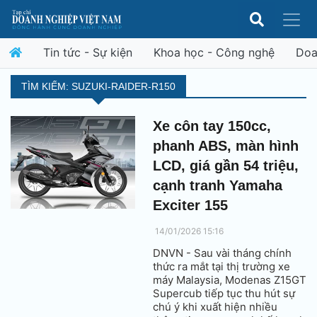
Tin tức - Sự kiện
Khoa học - Công nghệ
Doa
TÌM KIẾM: SUZUKI-RAIDER-R150
Xe côn tay 150cc,
phanh ABS, màn hình
LCD, giá gần 54 triệu,
cạnh tranh Yamaha
Exciter 155
14/01/2026 15:16
DNVN - Sau vài tháng chính
thức ra mắt tại thị trường xe
máy Malaysia, Modenas Z15GT
Supercub tiếp tục thu hút sự
chú ý khi xuất hiện nhiều