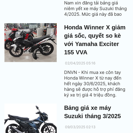
Nam xin đăng tải bảng giá
niêm yết xe máy Suzuki tháng
4/2025. Mức giá này đã bao
gồm thuế VAT.
Honda Winner X giảm
giá sốc, quyết so kè
với Yamaha Exciter
155 VVA
02/04/2025 05:16
DNVN - Khi mua xe côn tay
Honda Winner X từ nay đến
hết ngày 30/6/2025, khách
hàng sẽ được hỗ trợ phí đăng
ký xe trị giá 4 triệu đồng.
Bảng giá xe máy
Suzuki tháng 3/2025
09/03/2025 02:13