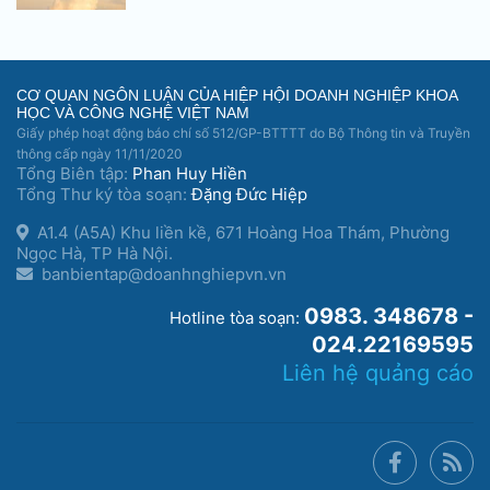
CƠ QUAN NGÔN LUẬN CỦA HIỆP HỘI DOANH NGHIỆP KHOA
HỌC VÀ CÔNG NGHỆ VIỆT NAM
Giấy phép hoạt động báo chí số 512/GP-BTTTT do Bộ Thông tin và Truyền
thông cấp ngày 11/11/2020
Tổng Biên tập:
Phan Huy Hiền
Tổng Thư ký tòa soạn:
Đặng Đức Hiệp
A1.4 (A5A) Khu liền kề, 671 Hoàng Hoa Thám, Phường
Ngọc Hà, TP Hà Nội.
banbientap@doanhnghiepvn.vn
0983. 348678 -
Hotline tòa soạn:
024.22169595
Liên hệ quảng cáo