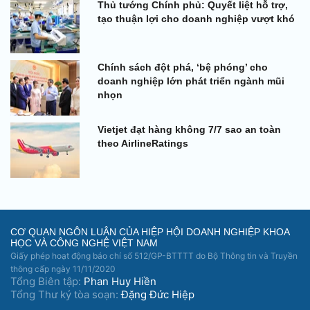
Thủ tướng Chính phủ: Quyết liệt hỗ trợ,
tạo thuận lợi cho doanh nghiệp vượt khó
Chính sách đột phá, ‘bệ phóng’ cho
doanh nghiệp lớn phát triển ngành mũi
nhọn
Vietjet đạt hàng không 7/7 sao an toàn
theo AirlineRatings
CƠ QUAN NGÔN LUẬN CỦA HIỆP HỘI DOANH NGHIỆP KHOA
HỌC VÀ CÔNG NGHỆ VIỆT NAM
Giấy phép hoạt động báo chí số 512/GP-BTTTT do Bộ Thông tin và Truyền
thông cấp ngày 11/11/2020
Tổng Biên tập:
Phan Huy Hiền
Tổng Thư ký tòa soạn:
Đặng Đức Hiệp