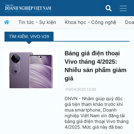
Tin tức - Sự kiện
Khoa học - Công nghệ
Doa
TÌM KIẾM: VIVO-V29
Bảng giá điện thoại
Vivo tháng 4/2025:
Nhiều sản phẩm giảm
giá
05/04/2025 13:50
DNVN - Nhằm giúp quý độc
giả tiện tham khảo trước khi
mua smartphone, Doanh
nghiệp Việt Nam xin đăng tải
bảng giá điện thoại Vivo tháng
4/2025. Mức giá này đã bao
gồm thuế VAT.