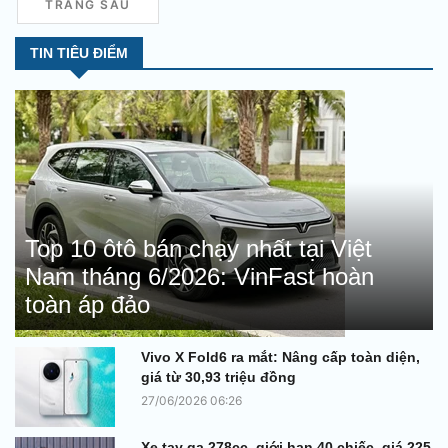
TRANG SAU
TIN TIÊU ĐIỂM
Top 10 ôtô bán chạy nhất tại Việt
Nam tháng 6/2026: VinFast hoàn
toàn áp đảo
Vivo X Fold6 ra mắt: Nâng cấp toàn diện,
giá từ 30,93 triệu đồng
27/06/2026 06:26
Xe tay ga 278cc, giới hạn 40 chiếc, giá 225