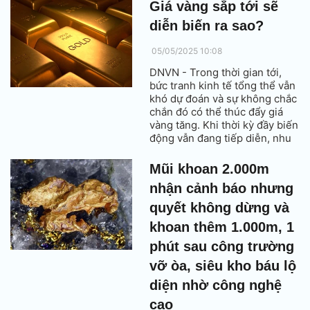
mức cao nhất trong vòng 13
Giá vàng sắp tới sẽ
năm.
diễn biến ra sao?
05/05/2025 10:08
DNVN - Trong thời gian tới,
bức tranh kinh tế tổng thể vẫn
khó dự đoán và sự không chắc
chắn đó có thể thúc đẩy giá
vàng tăng. Khi thời kỳ đầy biến
động vẫn đang tiếp diễn, nhu
cầu tìm đến vàng như một tài
sản lưu trữ an toàn từ các tổ
Mũi khoan 2.000m
chức, cá nhân và khu vực
nhận cảnh báo nhưng
chính thức có thể tăng cao
trong những tháng tới.
quyết không dừng và
khoan thêm 1.000m, 1
phút sau công trường
vỡ òa, siêu kho báu lộ
diện nhờ công nghệ
cao