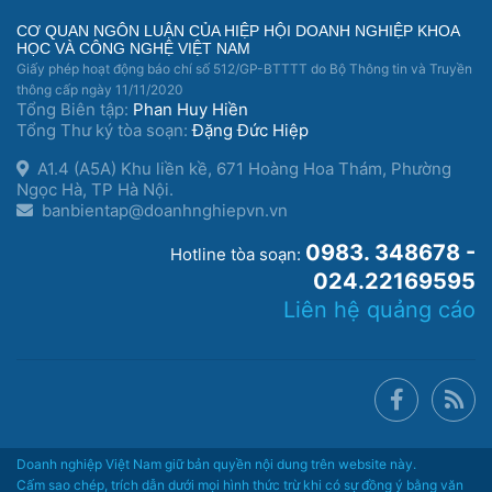
CƠ QUAN NGÔN LUẬN CỦA HIỆP HỘI DOANH NGHIỆP KHOA
HỌC VÀ CÔNG NGHỆ VIỆT NAM
Giấy phép hoạt động báo chí số 512/GP-BTTTT do Bộ Thông tin và Truyền
thông cấp ngày 11/11/2020
Tổng Biên tập:
Phan Huy Hiền
Tổng Thư ký tòa soạn:
Đặng Đức Hiệp
A1.4 (A5A) Khu liền kề, 671 Hoàng Hoa Thám, Phường
Ngọc Hà, TP Hà Nội.
banbientap@doanhnghiepvn.vn
0983. 348678 -
Hotline tòa soạn:
024.22169595
Liên hệ quảng cáo
Doanh nghiệp Việt Nam giữ bản quyền nội dung trên website này.
Cấm sao chép, trích dẫn dưới mọi hình thức trừ khi có sự đồng ý bằng văn