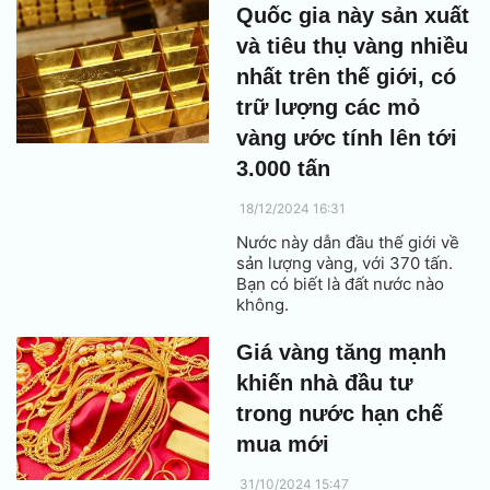
những tình huống xảy ra
Quốc gia này sản xuất
thường xuyên, làm tăng nhu
và tiêu thụ vàng nhiều
cầu về vàng như một tài sản
lưu trữ của cải và phòng ngừa
nhất trên thế giới, có
rủi ro.
trữ lượng các mỏ
vàng ước tính lên tới
3.000 tấn
18/12/2024 16:31
Nước này dẫn đầu thế giới về
sản lượng vàng, với 370 tấn.
Bạn có biết là đất nước nào
không.
Giá vàng tăng mạnh
khiến nhà đầu tư
trong nước hạn chế
mua mới
31/10/2024 15:47