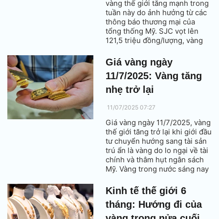
vàng thế giới tăng mạnh trong
tuần này do ảnh hưởng từ các
thông báo thương mại của
tổng thống Mỹ. SJC vọt lên
121,5 triệu đồng/lượng, vàng
nhẫn cũng bám sát lên 119
triệu đồng.
Giá vàng ngày
11/7/2025: Vàng tăng
nhẹ trở lại
11/07/2025 07:27
Giá vàng ngày 11/7/2025, vàng
thế giới tăng trở lại khi giới đầu
tư chuyển hướng sang tài sản
trú ẩn là vàng do lo ngại về tài
chính và thâm hụt ngân sách
Mỹ. Vàng trong nước sáng nay
đã phục hồi sau một ngày
giảm giá trước đó.
Kinh tế thế giới 6
tháng: Hướng đi của
vàng trong nửa cuối