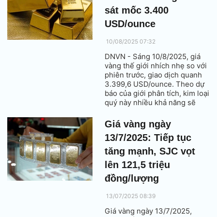
tại thị trường châu Á.
sát mốc 3.400
USD/ounce
10/08/2025 07:32
DNVN - Sáng 10/8/2025, giá
vàng thế giới nhích nhẹ so với
phiên trước, giao dịch quanh
3.399,6 USD/ounce. Theo dự
báo của giới phân tích, kim loại
quý này nhiều khả năng sẽ
sớm vượt qua ngưỡng 3.400
USD/ounce.
Giá vàng ngày
13/7/2025: Tiếp tục
tăng mạnh, SJC vọt
lên 121,5 triệu
đồng/lượng
13/07/2025 08:39
Giá vàng ngày 13/7/2025,