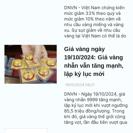
DNVN - Việt Nam chứng kiến ​​
mức giảm 33% theo quý và
mức giảm 10% theo năm về
nhu cầu vàng miếng và vàng
xu. Sự sụt giảm về nhu cầu
vàng tại Việt Nam có thể là do
giá vàng tăng mạnh làm hạn
chế hoạt động mua mới.
Giá vàng ngày
19/10/2024: Giá vàng
nhẫn vẫn tăng mạnh,
lập kỷ lục mới
19/10/2024 08:27
DNVN - Ngày 19/10/2024, giá
vàng nhẫn 9999 tăng mạnh,
lập kỷ lục mới khi vượt ngưỡng
85,5 triệu đồng/lượng. Trong
khi đó, giá vàng thế giới cũng
tăng vọt, lần đầu tiên vượt qua
mức 2.700 USD/ounce.