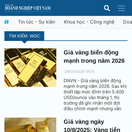
Tin tức - Sự kiện
Khoa học - Công nghệ
Doa
TÌM KIẾM: WGC
Giá vàng biến động
mạnh trong năm 2026
29/04/2026 18:30
DNVN - Giá vàng biến động
mạnh trong năm 2026. Sau khi
thiết lập mức đỉnh trên 5.400
USD/ounce vào tháng 1, thị
trường đã ghi nhận một đợt
điều chỉnh mạnh nhưng vẫn
trong tầm kiểm soát. Sự kết
hợp giữa đà tăng giá và rủi ro
Giá vàng ngày
địa chính trị leo thang đã thúc
10/8/2025: Vàng tiến
đẩy nhu cầu đầu tư, đặc biệt