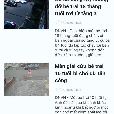
trong đó có 2 trẻ em bị thương
đỡ bé trai 18 tháng
nặng.
tuổi rơi từ tầng 3
20/06/2026 01:38
DNVN - Phát hiện một bé trai
18 tháng tuổi đang chới với
bên ngoài cửa sổ tầng 3, cụ bà
64 tuổi đã lập tức chạy tới bên
dưới và dùng tay không đón
đứa trẻ rơi xuống, giúp em
thoát khỏi tai nạn nghiêm
trọng.
Màn giải cứu bé trai
10 tuổi bị chó dữ tấn
công
20/06/2026 01:15
DNVN - Một bé trai 10 tuổi tại
Anh đã trải qua khoảnh khắc
kinh hoàng khi bất ngờ bị một
con chó mất kiểm soát lao tới