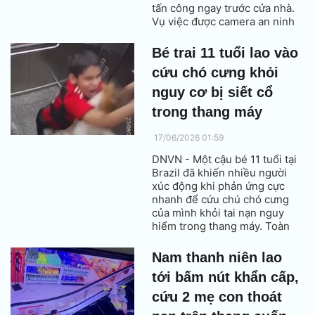
tấn công ngay trước cửa nhà.
Vụ việc được camera an ninh
ghi lại khiến nhiều người
không khỏi bàng hoàng.
Bé trai 11 tuổi lao vào
cứu chó cưng khỏi
nguy cơ bị siết cổ
trong thang máy
17/06/2026 01:59
DNVN - Một cậu bé 11 tuổi tại
Brazil đã khiến nhiều người
xúc động khi phản ứng cực
nhanh để cứu chú chó cưng
của mình khỏi tai nạn nguy
hiểm trong thang máy. Toàn
bộ sự việc được camera giám
sát ghi lại, cho thấy tình huống
Nam thanh niên lao
chỉ diễn ra trong vài giây
tới bấm nút khẩn cấp,
nhưng có thể cướp đi sinh
mạng của cả cậu bé và vật
cứu 2 mẹ con thoát
nuôi.