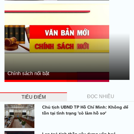
Chính sách nổi bật
ĐỌC NHIỀU
TIÊU ĐIỂM
Chủ tịch UBND TP Hồ Chí Minh: Không để
tồn tại tình trạng 'cò làm hồ sơ'
Lan toả tinh thần xây dựng văn hoá