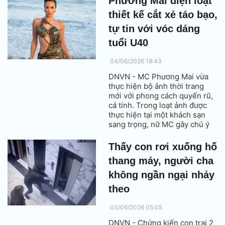
Phương Mai diện loạt
diệu.
thiết kế cắt xẻ táo bạo,
tự tin với vóc dáng
tuổi U40
04/06/2026 18:43
DNVN - MC Phương Mai vừa
thực hiện bộ ảnh thời trang
mới với phong cách quyến rũ,
cá tính. Trong loạt ảnh được
thực hiện tại một khách sạn
sang trọng, nữ MC gây chú ý
khi tự tin diện những thiết kế
cắt xẻ táo bạo, khoe vòng eo
Thấy con rơi xuống hố
săn chắc cùng cơ bụng rõ nét.
thang máy, người cha
không ngần ngại nhảy
theo
03/06/2026 05:05
DNVN - Chứng kiến con trai 2