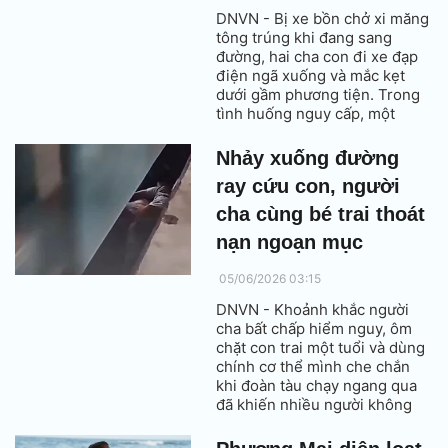
DNVN - Bị xe bồn chở xi măng
tông trúng khi đang sang
đường, hai cha con đi xe đạp
điện ngã xuống và mắc kẹt
dưới gầm phương tiện. Trong
tình huống nguy cấp, một
người đàn ông đi đường đã
dũng cảm lao vào cứu nạn,
Nhảy xuống đường
giúp các nạn nhân thoát khỏi
ray cứu con, người
thảm kịch trong gang tấc.
cha cùng bé trai thoát
nạn ngoạn mục
05/06/2026 03:15
DNVN - Khoảnh khắc người
cha bất chấp hiểm nguy, ôm
chặt con trai một tuổi và dùng
chính cơ thể mình che chắn
khi đoàn tàu chạy ngang qua
đã khiến nhiều người không
khỏi thót tim. May mắn, cả hai
đều sống sót một cách kỳ