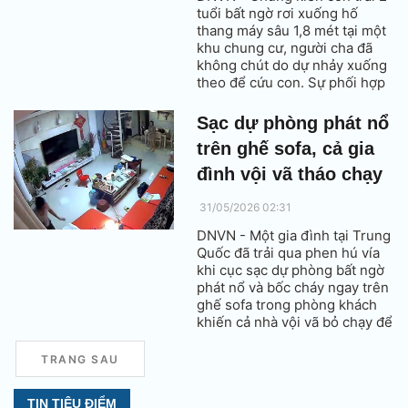
tuổi bất ngờ rơi xuống hố
thang máy sâu 1,8 mét tại một
khu chung cư, người cha đã
không chút do dự nhảy xuống
theo để cứu con. Sự phối hợp
kịp thời của những người hàng
xóm sau đó đã giúp hai bố con
Sạc dự phòng phát nổ
thoát khỏi tình huống nguy
trên ghế sofa, cả gia
hiểm.
đình vội vã tháo chạy
31/05/2026 02:31
DNVN - Một gia đình tại Trung
Quốc đã trải qua phen hú vía
khi cục sạc dự phòng bất ngờ
phát nổ và bốc cháy ngay trên
ghế sofa trong phòng khách
khiến cả nhà vội vã bỏ chạy để
thoát thân.
TRANG SAU
TIN TIÊU ĐIỂM