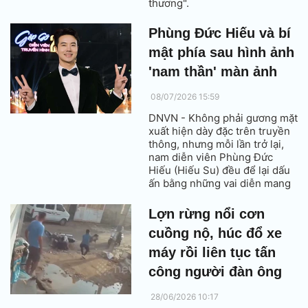
thương".
Phùng Đức Hiếu và bí
mật phía sau hình ảnh
'nam thần' màn ảnh
08/07/2026 15:59
DNVN - Không phải gương mặt
xuất hiện dày đặc trên truyền
thông, nhưng mỗi lần trở lại,
nam diễn viên Phùng Đức
Hiếu (Hiếu Su) đều để lại dấu
ấn bằng những vai diễn mang
màu sắc riêng.
Lợn rừng nổi cơn
cuồng nộ, húc đổ xe
máy rồi liên tục tấn
công người đàn ông
28/06/2026 10:17