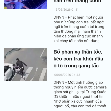
nạn trên thang cuốn
13/06/2026 01:11
DNVN - Phát hiện một người
phụ nữ cùng con trai bất ngờ
ngã trên thang cuốn tại trung
tâm thương mại, nam thanh
niên đã phản ứng cực nhanh
khi chạy tới nhấn nút dừng
khẩn cấp, ngăn chặn nguy cơ
xảy ra tai nạn nghiêm trọng.
Bố phản xạ thần tốc,
kéo con trai khỏi đầu
ô tô trong gang tấc
09/06/2026 04:43
DNVN - Một tình huống giao
thông nguy hiểm được camera
giám sát ghi lại tại Trung Quốc
đã khiến nhiều người thót tim.
Nhờ phản xạ cực nhanh của
người bố, cậu con trai đã thoát
khỏi nguy cơ bị ô tô tông trúng