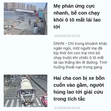
chỉ trong gang tấc.
Mẹ phản ứng cực
nhanh, bế con chạy
khỏi ô tô mất lái lao
tới
09/06/2026 04:40
DNVN - Chỉ trong khoảnh khắc
ngắn ngủi, một người mẹ đã
kịp thời ôm con trai nhỏ bỏ
chạy trước khi chiếc ô tô mất
lái lao thẳng lên lề đường. Tình
huống thoát nạn trong gang
tấc khiến nhiều người không
khỏi thót tim khi theo dõi đoạn
Hai cha con bị xe bồn
video từ camera giám sát.
cuốn vào gầm, người
hùng lao tới giải cứu
trong tích tắc
07/06/2026 03:50