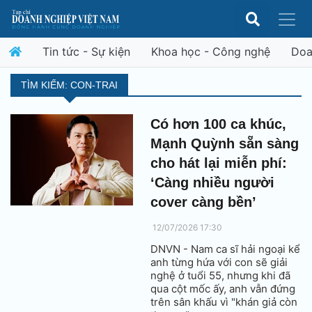
Tin tức - Sự kiện
Khoa học - Công nghệ
Doa
TÌM KIẾM: CON-TRAI
Có hơn 100 ca khúc,
Mạnh Quỳnh sẵn sàng
cho hát lại miễn phí:
‘Càng nhiều người
cover càng bền’
12/07/2026 17:30
DNVN - Nam ca sĩ hải ngoại kể
anh từng hứa với con sẽ giải
nghệ ở tuổi 55, nhưng khi đã
qua cột mốc ấy, anh vẫn đứng
trên sân khấu vì "khán giả còn