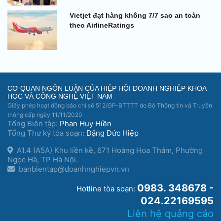
Vietjet đạt hàng không 7/7 sao an toàn
theo AirlineRatings
CƠ QUAN NGÔN LUẬN CỦA HIỆP HỘI DOANH NGHIỆP KHOA
HỌC VÀ CÔNG NGHỆ VIỆT NAM
Giấy phép hoạt động báo chí số 512/GP-BTTTT do Bộ Thông tin và Truyền
thông cấp ngày 11/11/2020
Tổng Biên tập:
Phan Huy Hiền
Tổng Thư ký tòa soạn:
Đặng Đức Hiệp
A1.4 (A5A) Khu liền kề, 671 Hoàng Hoa Thám, Phường
Ngọc Hà, TP Hà Nội.
banbientap@doanhnghiepvn.vn
0983. 348678 -
Hotline tòa soạn:
024.22169595
Liên hệ quảng cáo