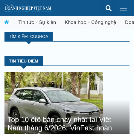
Tin tức - Sự kiện
Khoa học - Công nghệ
Doa
TÌM KIẾM: CUUHOA
TIN TIÊU ĐIỂM
Top 10 ôtô bán chạy nhất tại Việt
Nam tháng 6/2026: VinFast hoàn