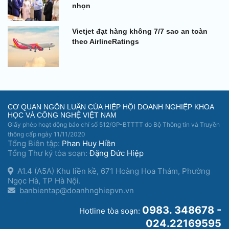
nhọn
Vietjet đạt hàng không 7/7 sao an toàn
theo AirlineRatings
CƠ QUAN NGÔN LUẬN CỦA HIỆP HỘI DOANH NGHIỆP KHOA
HỌC VÀ CÔNG NGHỆ VIỆT NAM
Giấy phép hoạt động báo chí số 512/GP-BTTTT do Bộ Thông tin và Truyền
thông cấp ngày 11/11/2020
Tổng Biên tập:
Phan Huy Hiền
Tổng Thư ký tòa soạn:
Đặng Đức Hiệp
A1.4 (A5A) Khu liền kề, 671 Hoàng Hoa Thám, Phường
Ngọc Hà, TP Hà Nội.
banbientap@doanhnghiepvn.vn
0983. 348678 -
Hotline tòa soạn:
024.22169595