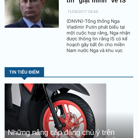
tin "giật mình" về IS
11/06/2017 08:46
(DNVN)-Tổng thống Nga
Vladimir Putin phát biểu tại
một cuộc họp rằng, Nga nhận
được thông tin rằng IS có kế
hoạch gây bất ổn cho miền
Nam nước Nga và khu vực
Trung Á.
TIN TIÊU ĐIỂM
Những nâng cấp đáng chú ý trên