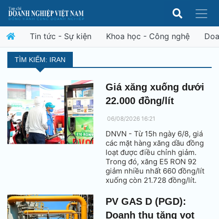
Tin tức - Sự kiện
Khoa học - Công nghệ
Doa
TÌM KIẾM: IRAN
Giá xăng xuống dưới
22.000 đồng/lít
06/08/2026 16:21
DNVN - Từ 15h ngày 6/8, giá
các mặt hàng xăng dầu đồng
loạt được điều chỉnh giảm.
Trong đó, xăng E5 RON 92
giảm nhiều nhất 660 đồng/lít
xuống còn 21.728 đồng/lít.
PV GAS D (PGD):
Doanh thu tăng vọt