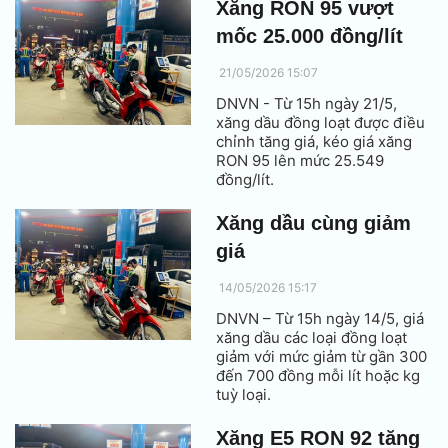
gần 1.400 đồng/lít, xuống còn
Xăng RON 95 vượt
hơn 24.100 đồng/lít.
mốc 25.000 đồng/lít
21/05/2026 15:07
DNVN - Từ 15h ngày 21/5,
xăng dầu đồng loạt được điều
chỉnh tăng giá, kéo giá xăng
RON 95 lên mức 25.549
đồng/lít.
Xăng dầu cùng giảm
giá
14/05/2026 15:17
DNVN – Từ 15h ngày 14/5, giá
xăng dầu các loại đồng loạt
giảm với mức giảm từ gần 300
đến 700 đồng mỗi lít hoặc kg
tuỳ loại.
Xăng E5 RON 92 tăng