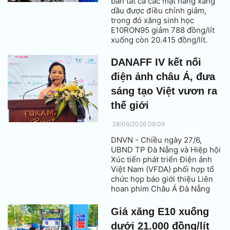
bán tất cả các mặt hàng xăng
dầu được điều chỉnh giảm,
trong đó xăng sinh học
E10RON95 giảm 788 đồng/lít
xuống còn 20.415 đồng/lít.
DANAFF IV kết nối
điện ảnh châu Á, đưa
sáng tạo Việt vươn ra
thế giới
28/06/2026 08:09
DNVN - Chiều ngày 27/6,
UBND TP Đà Nẵng và Hiệp hội
Xúc tiến phát triển Điện ảnh
Việt Nam (VFDA) phối hợp tổ
chức họp báo giới thiệu Liên
hoan phim Châu Á Đà Nẵng
lần thứ IV (DANAFF IV) sẽ diễn
ra từ ngày 28/6 đến 4/7/2026.
Giá xăng E10 xuống
dưới 21.000 đồng/lít