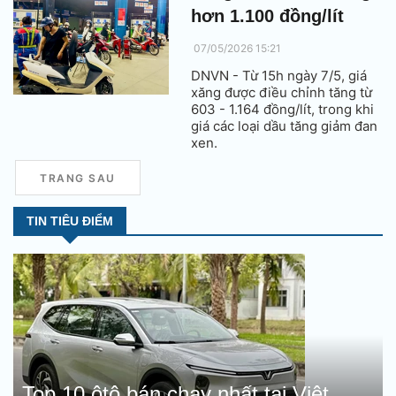
hơn 1.100 đồng/lít
07/05/2026 15:21
DNVN - Từ 15h ngày 7/5, giá
xăng được điều chỉnh tăng từ
603 - 1.164 đồng/lít, trong khi
giá các loại dầu tăng giảm đan
xen.
TRANG SAU
TIN TIÊU ĐIỂM
Top 10 ôtô bán chạy nhất tại Việt