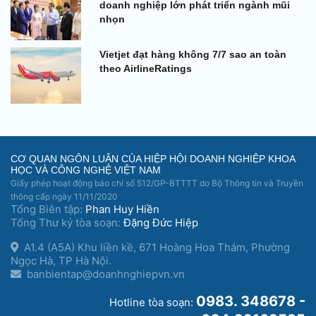
doanh nghiệp lớn phát triển ngành mũi
nhọn
Vietjet đạt hàng không 7/7 sao an toàn
theo AirlineRatings
CƠ QUAN NGÔN LUẬN CỦA HIỆP HỘI DOANH NGHIỆP KHOA
HỌC VÀ CÔNG NGHỆ VIỆT NAM
Giấy phép hoạt động báo chí số 512/GP-BTTTT do Bộ Thông tin và Truyền
thông cấp ngày 11/11/2020
Tổng Biên tập:
Phan Huy Hiền
Tổng Thư ký tòa soạn:
Đặng Đức Hiệp
A1.4 (A5A) Khu liền kề, 671 Hoàng Hoa Thám, Phường
Ngọc Hà, TP Hà Nội.
banbientap@doanhnghiepvn.vn
0983. 348678 -
Hotline tòa soạn: