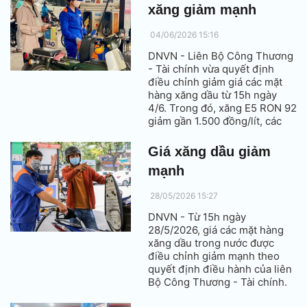
xăng giảm mạnh
04/06/2026 15:16
DNVN - Liên Bộ Công Thương
- Tài chính vừa quyết định
điều chỉnh giảm giá các mặt
hàng xăng dầu từ 15h ngày
4/6. Trong đó, xăng E5 RON 92
giảm gần 1.500 đồng/lít, các
loại dầu giảm gần 800 đồng
mỗi lít hoặc kg (tuỳ loại).
Giá xăng dầu giảm
mạnh
28/05/2026 15:27
DNVN - Từ 15h ngày
28/5/2026, giá các mặt hàng
xăng dầu trong nước được
điều chỉnh giảm mạnh theo
quyết định điều hành của liên
Bộ Công Thương - Tài chính.
Trong đó, xăng RON 95 giảm