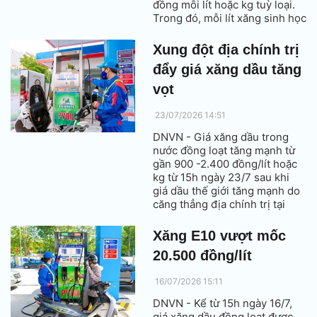
đồng mỗi lít hoặc kg tuỳ loại.
Trong đó, mỗi lít xăng sinh học
E10 tăng hơn 1.400 đồng lên
gần 23.000 đồng.
Xung đột địa chính trị
đẩy giá xăng dầu tăng
vọt
23/07/2026 14:51
DNVN - Giá xăng dầu trong
nước đồng loạt tăng mạnh từ
gần 900 -2.400 đồng/lít hoặc
kg từ 15h ngày 23/7 sau khi
giá dầu thế giới tăng mạnh do
căng thẳng địa chính trị tại
Trung Đông và khu vực Biển
Đỏ.
Xăng E10 vượt mốc
20.500 đồng/lít
16/07/2026 15:11
DNVN - Kể từ 15h ngày 16/7,
giá xăng dầu đồng loạt được