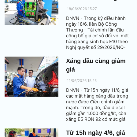
18/06/2026 15:27
DNVN - Trong kỳ điều hành
ngày 18/6, liên Bộ Công
Thương - Tài chính lần đầu
công bố giá cơ sở đối với mặt
hàng xăng sinh học E10 theo
Nghị quyết số 29/2026/NQ-
CP. Sau điều chỉnh, giá bán tối
đa của mặt hàng này dưới
Xăng dầu cùng giảm
21.000 đồng/lít, còn các mặt
giá
hàng xăng dầu khác đồng loạt
giảm mạnh.
11/06/2026 15:25
DNVN - Từ 15h ngày 11/6, giá
các mặt hàng xăng dầu trong
nước được điều chỉnh giảm
mạnh. Trong đó, dầu diesel
giảm gần 1.000 đồng/lít, còn
xăng E5 RON 92 có mức giá
mới hơn 21.300 đồng/lít.
Từ 15h ngày 4/6, giá