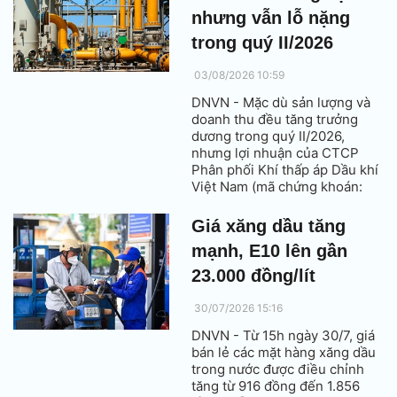
nhưng vẫn lỗ nặng
trong quý II/2026
03/08/2026 10:59
DNVN - Mặc dù sản lượng và
doanh thu đều tăng trưởng
dương trong quý II/2026,
nhưng lợi nhuận của CTCP
Phân phối Khí thấp áp Dầu khí
Việt Nam (mã chứng khoán:
PGD - PV GAS D) bị bào mòn
bởi giá vốn hàng hoá tăng
Giá xăng dầu tăng
mạnh.
mạnh, E10 lên gần
23.000 đồng/lít
30/07/2026 15:16
DNVN - Từ 15h ngày 30/7, giá
bán lẻ các mặt hàng xăng dầu
trong nước được điều chỉnh
tăng từ 916 đồng đến 1.856