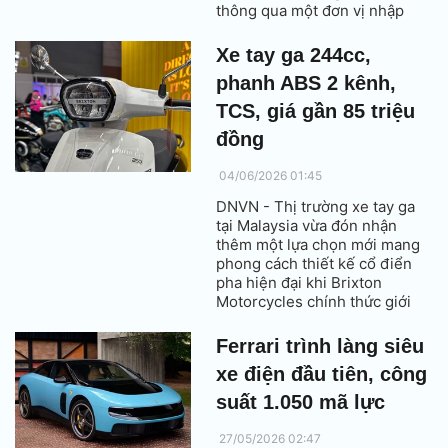
thông qua một đơn vị nhập
khẩu tư nhân.
Xe tay ga 244cc,
phanh ABS 2 kênh,
TCS, giá gần 85 triệu
đồng
04/06/2026 01:45
DNVN - Thị trường xe tay ga
tại Malaysia vừa đón nhận
thêm một lựa chọn mới mang
phong cách thiết kế cổ điển
pha hiện đại khi Brixton
Motorcycles chính thức giới
thiệu mẫu Moucca 250 2026.
Ferrari trình làng siêu
xe điện đầu tiên, công
suất 1.050 mã lực
27/05/2026 02:47