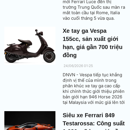
mới Ferrari Luce đến thị
trường Trung Quốc sau màn ra
mắt toàn cầu tại Rome, Italia
vào cuối tháng 5 vừa qua.
Xe tay ga Vespa
155cc, sản xuất giới
hạn, giá gần 700 triệu
đồng
24/06/2026 01:25
DNVN - Vespa tiếp tục khẳng
định vị thế của mình trong
phân khúc xe tay ga cao cấp
khi chính thức giới thiệu phiên
bản giới hạn 946 Horse 2026
tại Malaysia với mức giá lên tới
108.999 Ringgit (tương đương
692,94 triệu đồng).
Siêu xe Ferrari 849
Testarossa: Công suất