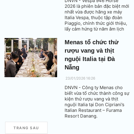
DNVN - Vespa 946 Horse
2026 là phiên bản đặc biệt mới
nhất vừa được hãng xe máy
Italia Vespa, thuộc tập đoàn
Piaggio, chính thức giới thiệu,
lấy cảm hứng từ năm âm lịch
Bính Ngọ.
Menas tổ chức thử
rượu vang và thịt
nguội Italia tại Đà
Nẵng
23/01/2026 16:26
DNVN - Công ty Menas cho
biết vừa tổ chức thành công sự
kiện thử rượu vang và thịt
nguội Italia tại Don Cipriani’s
Italian Restaurant – Furama
Resort Danang.
TRANG SAU