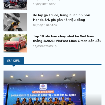
15/06/2026 01:50
Xe tay ga 150cc, trang bị nhỉnh hơn
Honda SH, giá gần 48 triệu đồng
07/06/2026 04:37
Top 10 ôtô bán chạy nhất tại Việt Nam
tháng 4/2026: VinFast Limo Green dẫn đầu
14/05/2026 05:15
SỰ KIỆN