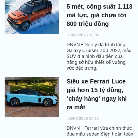
nghệ thuật hiện đại.
5 mét, công suất 1.113
mã lực, giá chưa tới
800 triệu đồng
26/07/2026 03:39
DNVN - Geely đã trình làng
Galaxy Cruiser 700 2027, mẫu
SUV địa hình đầu tiên của
hãng sở hữu thiết kế vuông
vức đặc trưng.
Siêu xe Ferrari Luce
giá hơn 15 tỷ đồng,
‘cháy hàng’ ngay khi
ra mắt
28/06/2026 07:26
DNVN - Ferrari vừa chính thức
đưa mẫu sedan điện hoàn toàn