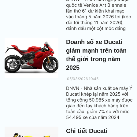
quốc tế Venice Art Biennale
lần thứ 61 dự kiến khai mạc
vào tháng 5 năm 2026 tới (kéo
dài tới tháng 11 năm 2026),
đánh dấu một cột mốc đáng
chú ý khi Việt Nam lần đầu tiên
tham gia với một dự án nghệ
Doanh số xe Ducati
thuật độc lập tại không gian
giảm mạnh trên toàn
triển lãm riêng.
thế giới trong năm
2025
05/03/2026 10:45
DNVN - Nhà sản xuất xe máy Ý
Ducati khép lại năm 2025 với
tổng cộng 50.985 xe máy được
giao đến tay khách hàng trên
toàn cầu, giảm 7% so với mức
54.495 xe của năm 2024
thông qua mạng lưới hơn 800
đại lý Ducati toàn thế giới.
Chi tiết Ducati