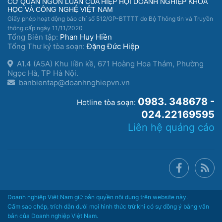
CƠ QUAN NGÔN LUẬN CỦA HIỆP HỘI DOANH NGHIỆP KHOA
HỌC VÀ CÔNG NGHỆ VIỆT NAM
Giấy phép hoạt động báo chí số 512/GP-BTTTT do Bộ Thông tin và Truyền
thông cấp ngày 11/11/2020
Tổng Biên tập:
Phan Huy Hiền
Tổng Thư ký tòa soạn:
Đặng Đức Hiệp
A1.4 (A5A) Khu liền kề, 671 Hoàng Hoa Thám, Phường
Ngọc Hà, TP Hà Nội.
banbientap@doanhnghiepvn.vn
0983. 348678 -
Hotline tòa soạn:
024.22169595
Liên hệ quảng cáo
Doanh nghiệp Việt Nam giữ bản quyền nội dung trên website này.
Cấm sao chép, trích dẫn dưới mọi hình thức trừ khi có sự đồng ý bằng văn
bản của Doanh nghiệp Việt Nam.