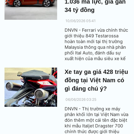
1.036 mã lực, giá gần
34 tỷ đồng
10/06/2026 05:41
DNVN - Ferrari vừa chính thức
giới thiệu 849 Testarossa
hoàn toàn mới tại thị trường
Malaysia thông qua nhà phân
phối Ital Auto, đánh dấu sự
xuất hiện của mẫu siêu xe kế
nhiệm Ferrari SF90 Stradale
tại khu vực Đông Nam Á.
Xe tay ga giá 428 triệu
đồng tại Việt Nam có
gì đáng chú ý?
06/06/2026 03:25
DNVN - Thị trường xe máy
phân khối lớn tại Việt Nam vừa
đón thêm một cái tên đặc biệt
khi mẫu Italjet Dragster 700
chính thức được giới thiệu