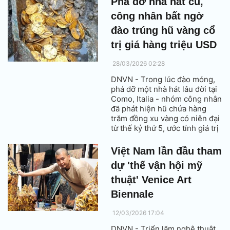
Phá dỡ nhà hát cũ,
công nhân bất ngờ
đào trúng hũ vàng cổ
trị giá hàng triệu USD
28/03/2026 02:28
DNVN - Trong lúc đào móng,
phá dỡ một nhà hát lâu đời tại
Como, Italia - nhóm công nhân
đã phát hiện hũ chứa hàng
trăm đồng xu vàng có niên đại
từ thế kỷ thứ 5, ước tính giá trị
lên tới hàng triệu USD.
Việt Nam lần đầu tham
dự 'thế vận hội mỹ
thuật' Venice Art
Biennale
12/03/2026 17:04
DNVN - Triển lãm nghệ thuật