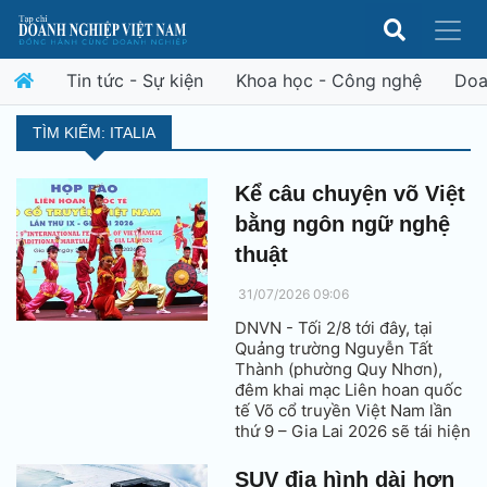
Tin tức - Sự kiện
Khoa học - Công nghệ
Doa
TÌM KIẾM: ITALIA
Kể câu chuyện võ Việt
bằng ngôn ngữ nghệ
thuật
31/07/2026 09:06
DNVN - Tối 2/8 tới đây, tại
Quảng trường Nguyễn Tất
Thành (phường Quy Nhơn),
đêm khai mạc Liên hoan quốc
tế Võ cổ truyền Việt Nam lần
thứ 9 – Gia Lai 2026 sẽ tái hiện
hành trình gìn giữ, phát huy và
lan tỏa võ Việt bằng ngôn ngữ
SUV địa hình dài hơn