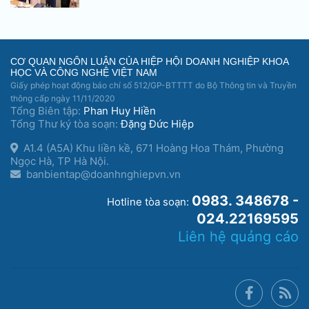
CƠ QUAN NGÔN LUẬN CỦA HIỆP HỘI DOANH NGHIỆP KHOA
HỌC VÀ CÔNG NGHỆ VIỆT NAM
Giấy phép hoạt động báo chí số 512/GP-BTTTT do Bộ Thông tin và Truyền
thông cấp ngày 11/11/2020
Tổng Biên tập:
Phan Huy Hiền
Tổng Thư ký tòa soạn:
Đặng Đức Hiệp
A1.4 (A5A) Khu liền kề, 671 Hoàng Hoa Thám, Phường
Ngọc Hà, TP Hà Nội.
banbientap@doanhnghiepvn.vn
0983. 348678 -
Hotline tòa soạn:
024.22169595
Liên hệ quảng cáo