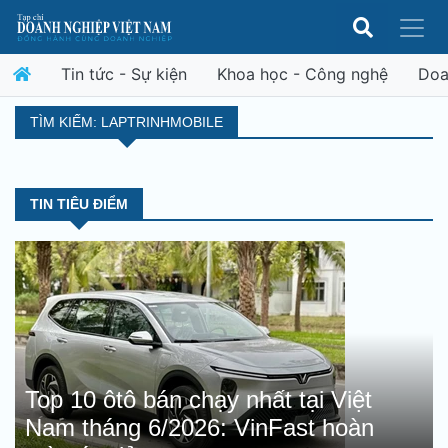
Tin tức - Sự kiện
Khoa học - Công nghệ
Doa
TÌM KIẾM: LAPTRINHMOBILE
TIN TIÊU ĐIỂM
Top 10 ôtô bán chạy nhất tại Việt
Nam tháng 6/2026: VinFast hoàn