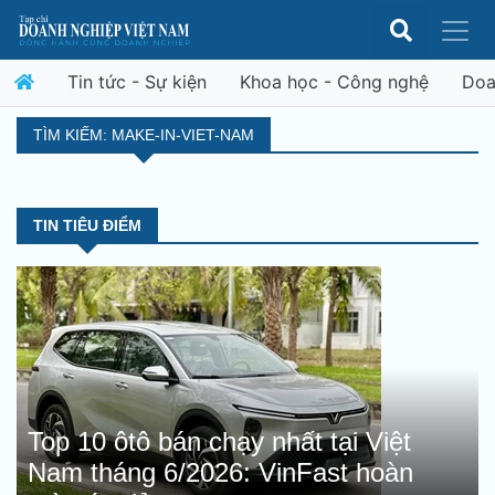
Tin tức - Sự kiện
Khoa học - Công nghệ
Doa
TÌM KIẾM: MAKE-IN-VIET-NAM
TIN TIÊU ĐIỂM
Top 10 ôtô bán chạy nhất tại Việt
Nam tháng 6/2026: VinFast hoàn