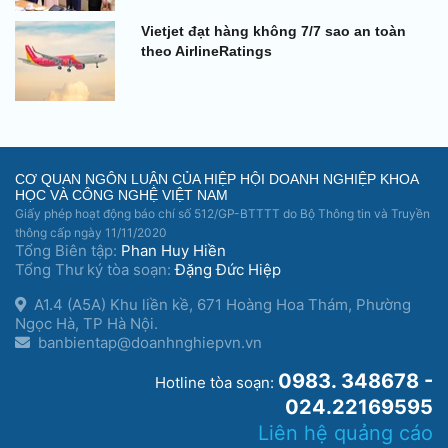
Vietjet đạt hàng không 7/7 sao an toàn
theo AirlineRatings
CƠ QUAN NGÔN LUẬN CỦA HIỆP HỘI DOANH NGHIỆP KHOA
HỌC VÀ CÔNG NGHỆ VIỆT NAM
Giấy phép hoạt động báo chí số 512/GP-BTTTT do Bộ Thông tin và Truyền
thông cấp ngày 11/11/2020
Tổng Biên tập:
Phan Huy Hiền
Tổng Thư ký tòa soạn:
Đặng Đức Hiệp
A1.4 (A5A) Khu liền kề, 671 Hoàng Hoa Thám, Phường
Ngọc Hà, TP Hà Nội.
banbientap@doanhnghiepvn.vn
0983. 348678 -
Hotline tòa soạn:
024.22169595
Liên hệ quảng cáo