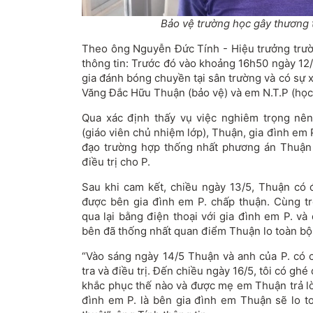
Bảo vệ trường học gây thương 
Theo ông Nguyễn Đức Tính - Hiệu trưởng trư
thông tin: Trước đó vào khoảng 16h50 ngày 12
gia đánh bóng chuyền tại sân trường và có sự xí
Văng Đắc Hữu Thuận (bảo vệ) và em N.T.P (học 
Qua xác định thấy vụ việc nghiêm trọng nê
(giáo viên chủ nhiệm lớp), Thuận, gia đình em
đạo trường hợp thống nhất phương án Thuận 
điều trị cho P.
Sau khi cam kết, chiều ngày 13/5, Thuận có 
được bên gia đình em P. chấp thuận. Cùng t
qua lại bằng điện thoại với gia đình em P. và
bên đã thống nhất quan điểm Thuận lo toàn bộ 
“Vào sáng ngày 14/5 Thuận và anh của P. có 
tra và điều trị. Đến chiều ngày 16/5, tôi có gh
khắc phục thế nào và được mẹ em Thuận trả lời
đình em P. là bên gia đình em Thuận sẽ lo to