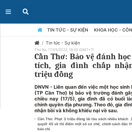
TIN TỨC - SỰ KIỆN
KHOA HỌC - CÔ
Tin tức - Sự kiện
Thứ Ba, 17/05/2022, 18:35 (GMT+7)
Cần Thơ: Bảo vệ đánh học
tích, gia đình chấp nhậ
triệu đồng
DNVN - Liên quan đến việc một học sinh l
(TP Cần Thơ) bị bảo vệ trường đánh gãy
chiều nay (17/5), gia đình đã có buổi l
chính quyền địa phương. Theo đó, gia đì
nhận bồi và không khiếu nại về sau.
Cần Thơ: Phạt 3 triệu đồng lái tàu sách nhiễu khách
quyết 45 về thí điểm một số cơ chế, chính sách đặc t
báo chí