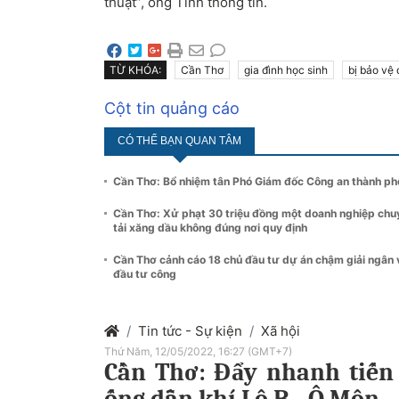
thuật”, ông Tính thông tin.
TỪ KHÓA:
Cần Thơ
gia đình học sinh
bị bảo vệ
Cột tin quảng cáo
CÓ THỂ BẠN QUAN TÂM
Cần Thơ: Bổ nhiệm tân Phó Giám đốc Công an thành ph
Cần Thơ: Xử phạt 30 triệu đồng một doanh nghiệp chu
tải xăng dầu không đúng nơi quy định
Cần Thơ cảnh cáo 18 chủ đầu tư dự án chậm giải ngân 
đầu tư công
Tin tức - Sự kiện
Xã hội
Thứ Năm, 12/05/2022, 16:27 (GMT+7)
Cần Thơ: Đẩy nhanh tiến
ống dẫn khí Lô B - Ô Môn