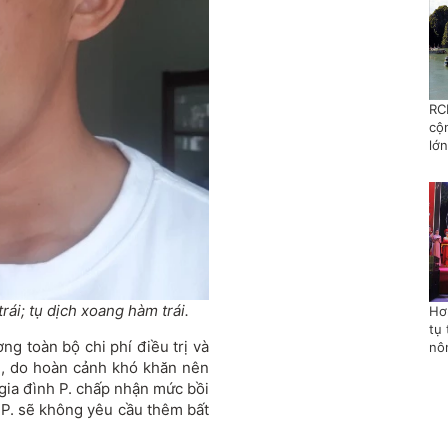
RC
cộ
lớn
ái; tụ dịch xoang hàm trái.
Hơ
tụ 
ng toàn bộ chi phí điều trị và
nô
n, do hoàn cảnh khó khăn nên
 gia đình P. chấp nhận mức bồi
h P. sẽ không yêu cầu thêm bất
.