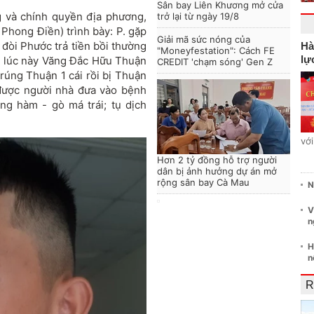
Sân bay Liên Khương mở cửa
ng và chính quyền địa phương,
trở lại từ ngày 19/8
 Phong Điền) trình bày: P. gặp
Giải mã sức nóng của
. đòi Phước trả tiền bồi thường
Hà
"Moneyfestation": Cách FE
lự
át, lúc này Văng Đắc Hữu Thuận
CREDIT 'chạm sóng' Gen Z
trúng Thuận 1 cái rồi bị Thuận
 được người nhà đưa vào bệnh
g hàm - gò má trái; tụ dịch
vớ
Hơn 2 tỷ đồng hỗ trợ người
dân bị ảnh hưởng dự án mở
rộng sân bay Cà Mau
N
V
n
H
n
R