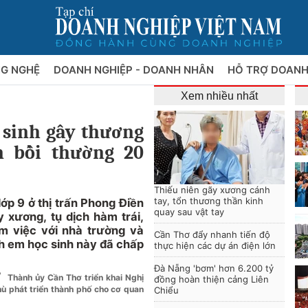
NG NGHỆ
DOANH NGHIỆP - DOANH NHÂN
HỖ TRỢ DOANH
Xem nhiều nhất
 sinh gây thương
n bồi thường 20
Thiếu niên gãy xương cánh
tay, tổn thương thần kinh
ớp 9 ở thị trấn Phong Điền
quay sau vật tay
 xương, tụ dịch hàm trái,
àm việc với nhà trường và
Cần Thơ đẩy nhanh tiến độ
nh em học sinh này đã chấp
thực hiện các dự án điện lớn
Đà Nẵng 'bơm' hơn 6.200 tỷ
/
Thành ủy Cần Thơ triển khai Nghị
đồng hoàn thiện cảng Liên
hù phát triển thành phố cho cơ quan
Chiểu