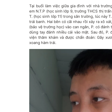
Tại buổi làm việc giữa gia đình với nhà trườ
em N.T.P (học sinh lớp 9, trường THCS thị trấn
T. (học sinh lớp 11) trong sân trường, lúc này T
trái banh. Hai bên có cãi nhau rồi xảy ra xô x
(bảo vệ trường học) vào can ngăn, P. có đánh 
dùng tay đánh nhiều cái vào mặt. Sau đó, P.
viện thăm khám và được chẩn đoán: Gãy xươn
xoang hàm trái.