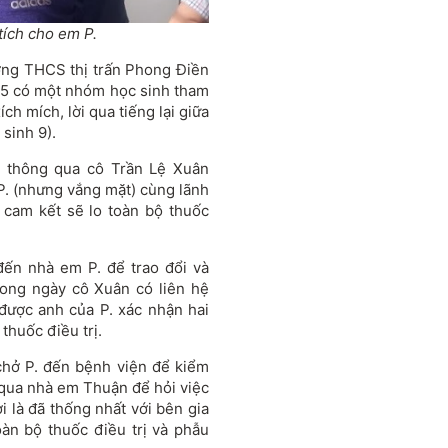
tích cho em P.
ờng THCS thị trấn Phong Điền
/5 có một nhóm học sinh tham
ch mích, lời qua tiếng lại giữa
sinh 9).
n thông qua cô Trần Lệ Xuân
 P. (nhưng vắng mặt) cùng lãnh
cam kết sẽ lo toàn bộ thuốc
đến nhà em P. để trao đổi và
rong ngày cô Xuân có liên hệ
 được anh của P. xác nhận hai
thuốc điều trị.
chở P. đến bệnh viện để kiểm
é qua nhà em Thuận để hỏi việc
 là đã thống nhất với bên gia
àn bộ thuốc điều trị và phẫu