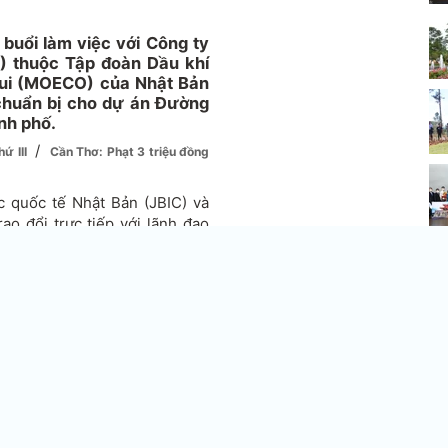
uổi làm việc với Công ty
 thuộc Tập đoàn Dầu khí
sui (MOECO) của Nhật Bản
 chuẩn bị cho dự án Đường
nh phố.
/
hứ III
Cần Thơ: Phạt 3 triệu đồng
c quốc tế Nhật Bản (JBIC) và
o đổi trực tiếp với lãnh đạo
nh phố về công tác đánh giá
ng tác bồi thường, hỗ trợ, tái
Môn trên địa bàn.
rạng thực hiện dự án, công tác
 sách đền bù, giải phóng mặt
 hưởng bởi dự án.