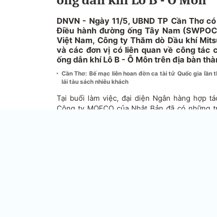
DNVN - Ngày 11/5, UBND TP Cần Thơ có b
Điều hành đường ống Tây Nam (SWPOC)
Việt Nam, Công ty Thăm dò Dầu khí Mit
và các đơn vị có liên quan về công tác
ống dẫn khí Lô B - Ô Môn trên địa bàn thà
Cần Thơ: Bế mạc liên hoan đờn ca tài tử Quốc gia lần t
lái tàu sách nhiễu khách
Tại buổi làm việc, đại diện Ngân hàng hợp tá
Công ty MOECO của Nhật Bản đã có những tra
UBND Cần Thơ và các sở, ngành hữu quan thà
tác động môi trường cũng như chính sách về cô
định cư của Dự án đường ống dẫn khí Lô B - Ô 
Đặc biệt, phía đối tác rất quan tâm đến hiện t
giám sát, quy trình thu hồi đất và các chính
bằng của thành phố đối với người dân chịu ảnh