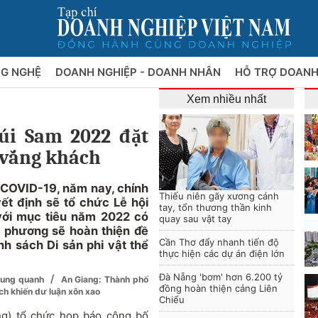
NG NGHỆ
DOANH NGHIỆP - DOANH NHÂN
HỖ TRỢ DOANH
Xem nhiều nhất
úi Sam 2022 đặt
 vắng khách
 COVID-19, năm nay, chính
Thiếu niên gãy xương cánh
t định sẽ tổ chức Lễ hội
tay, tổn thương thần kinh
với mục tiêu năm 2022 có
quay sau vật tay
ịa phương sẽ hoàn thiện đề
Cần Thơ đẩy nhanh tiến độ
h sách Di sản phi vật thể
thực hiện các dự án điện lớn
Đà Nẵng 'bơm' hơn 6.200 tỷ
/
 xung quanh
An Giang: Thành phố
đồng hoàn thiện cảng Liên
ch khiến dư luận xôn xao
Chiểu
g) tổ chức họp báo công bố