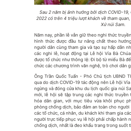
Sau 2 năm bị ảnh hưởng bởi dịch COVID-19,
2022 có trên 4 triệu lượt khách về tham quan
Xứ núi Sam.
Năm nay, phần lễ vẫn giữ theo nghi thức truyề
hình thức được đầu tư nâng chất theo hướng
người dân cùng tham gia và tạo sự hấp dẫn nh
các nghi lễ, hoạt động tại Lễ hội Vía Bà Chú
được tổ chức như thông lệ: Đi bộ từ miếu Bà đ
chức các chương trình văn nghệ, trò chơi dân 
Ông Trần Quốc Tuấn - Phó Chủ tịch UBND TP
qua do dịch COVID-19 tác động nên Lễ hội Vía
ngừng và đóng cửa khu du lịch quốc gia núi S
mới, lễ hội sẽ tập trung các nghi thức truyề
hóa dân gian, với mục tiêu vừa khôi phục phá
phòng chống dịch, bảo đảm an toàn cho người d
các tổ chức, cá nhân, du khách khi tham gia các
người trực tiếp phục vụ lễ hội phải chấp hành
chống dịch, nhất là đeo khẩu trang trong suốt th