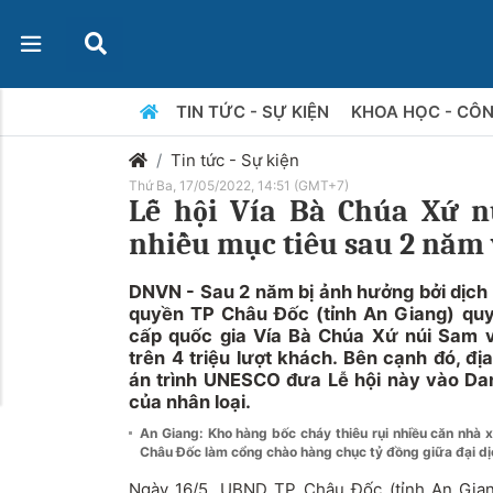
TIN TỨC - SỰ KIỆN
KHOA HỌC - CÔ
Tin tức - Sự kiện
Thứ Ba, 17/05/2022, 14:51 (GMT+7)
Lễ hội Vía Bà Chúa Xứ n
nhiều mục tiêu sau 2 năm
DNVN - Sau 2 năm bị ảnh hưởng bởi dịch
quyền TP Châu Đốc (tỉnh An Giang) quyế
cấp quốc gia Vía Bà Chúa Xứ núi Sam 
trên 4 triệu lượt khách. Bên cạnh đó, đ
án trình UNESCO đưa Lễ hội này vào Dan
của nhân loại.
An Giang: Kho hàng bốc cháy thiêu rụi nhiều căn nhà
Châu Đốc làm cổng chào hàng chục tỷ đồng giữa đại dị
Ngày 16/5, UBND TP Châu Đốc (tỉnh An Gian