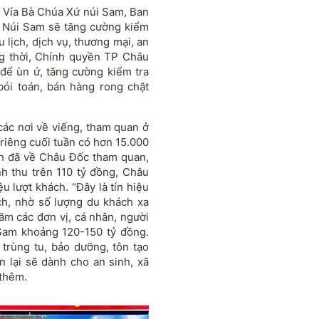
ội Vía Bà Chúa Xứ núi Sam, Ban
ch Núi Sam sẽ tăng cường kiểm
u lịch, dịch vụ, thương mại, an
ng thời, Chính quyền TP Châu
để ùn ứ, tăng cường kiểm tra
bói toán, bán hàng rong chặt
ác nơi về viếng, tham quan ở
 riêng cuối tuần có hơn 15.000
ch đã về Châu Đốc tham quan,
nh thu trên 110 tỷ đồng, Châu
u lượt khách. “Đây là tín hiệu
ịch, nhờ số lượng du khách xa
m các đơn vị, cá nhân, người
Sam khoảng 120-150 tỷ đồng.
trùng tu, bảo dưỡng, tôn tạo
n lại sẽ dành cho an sinh, xã
 thêm.