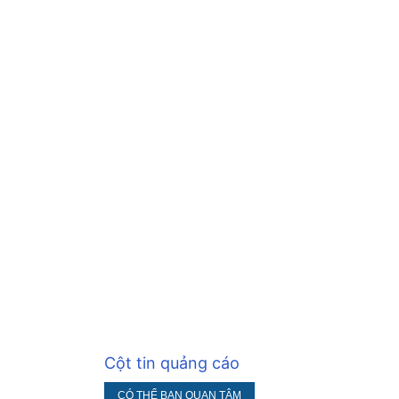
Cột tin quảng cáo
CÓ THỂ BẠN QUAN TÂM