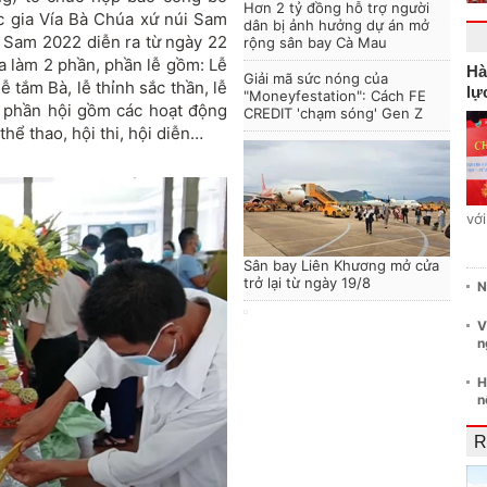
Hơn 2 tỷ đồng hỗ trợ người
c gia Vía Bà Chúa xứ núi Sam
dân bị ảnh hưởng dự án mở
 Sam 2022 diễn ra từ ngày 22
rộng sân bay Cà Mau
ia làm 2 phần, phần lễ gồm: Lễ
Hà
Giải mã sức nóng của
 tắm Bà, lễ thỉnh sắc thần, lễ
lự
"Moneyfestation": Cách FE
… phần hội gồm các hoạt động
CREDIT 'chạm sóng' Gen Z
hể thao, hội thi, hội diễn…
vớ
Sân bay Liên Khương mở cửa
trở lại từ ngày 19/8
N
V
n
H
n
R