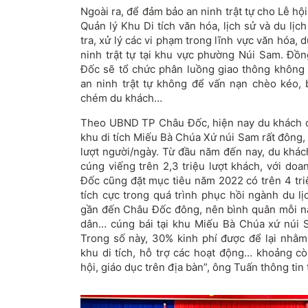
Ngoài ra, để đảm bảo an ninh trật tự cho Lễ h
Quản lý Khu Di tích văn hóa, lịch sử và du lị
tra, xử lý các vi phạm trong lĩnh vực văn hóa, d
ninh trật tự tại khu vực phường Núi Sam. Đồ
Đốc sẽ tổ chức phân luồng giao thông không 
an ninh trật tự không để vấn nạn chèo kéo, 
chém du khách…
Theo UBND TP Châu Đốc, hiện nay du khách c
khu di tích Miếu Bà Chúa Xứ núi Sam rất đông,
lượt người/ngày. Từ đầu năm đến nay, du khá
cúng viếng trên 2,3 triệu lượt khách, với doa
Đốc cũng đặt mục tiêu năm 2022 có trên 4 triệ
tích cực trong quá trình phục hồi ngành du l
gần đến Châu Đốc đông, nên bình quân mỗi nă
dân… cúng bái tại khu Miếu Bà Chúa xứ núi 
Trong số này, 30% kinh phí được để lại nhằm 
khu di tích, hỗ trợ các hoạt động… khoảng cò
hội, giáo dục trên địa bàn”, ông Tuấn thông tin