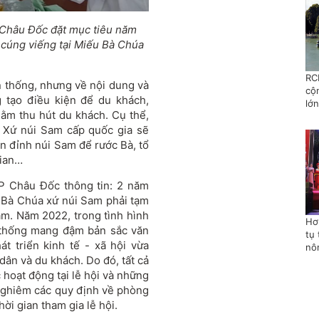
 Châu Đốc đặt mục tiêu năm
, cúng viếng tại Miếu Bà Chúa
RC
n thống, nhưng về nội dung và
cộ
 tạo điều kiện để du khách,
lớn
ằm thu hút du khách. Cụ thể,
a Xứ núi Sam cấp quốc gia sẽ
ến đỉnh núi Sam để rước Bà, tổ
gian…
 Châu Đốc thông tin: 2 năm
 Bà Chúa xứ núi Sam phải tạm
am. Năm 2022, trong tình hình
Hơ
n thống mang đậm bản sắc văn
tụ 
t triển kinh tế - xã hội vừa
nô
ân và du khách. Do đó, tất cả
 hoạt động tại lễ hội và những
 nghiêm các quy định về phòng
ời gian tham gia lễ hội.