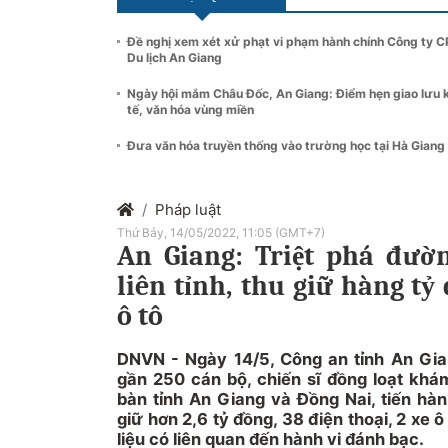
Đề nghị xem xét xử phạt vi phạm hành chính Công ty C
Du lịch An Giang
Ngày hội mắm Châu Đốc, An Giang: Điểm hẹn giao lưu 
tế, văn hóa vùng miền
Đưa văn hóa truyền thống vào trường học tại Hà Giang
Pháp luật
Thứ Bảy, 14/05/2022, 11:05 (GMT+7)
An Giang: Triệt phá đườ
liên tỉnh, thu giữ hàng t
ô tô
DNVN - Ngày 14/5, Công an tỉnh An Gian
gần 250 cán bộ, chiến sĩ đồng loạt khám
bàn tỉnh An Giang và Đồng Nai, tiến hàn
giữ hơn 2,6 tỷ đồng, 38 điện thoại, 2 xe ô
liệu có liên quan đến hành vi đánh bạc.