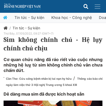
Tin tức - Sự kiện
Khoa học - Công nghệ
Doa
Tin tức - Sự kiện
Thứ Bảy, 07/05/2022, 09:27 (GMT+7)
Sim không chính chủ - Hệ lụy
chính chủ chịu
Cơ quan chức năng đã ráo riết vào cuộc nhưng
những hệ luỵ từ sim không chính chủ vẫn chưa
chấm dứt.
/
Cần Thơ: Cứu sống bệnh nhân bị tai nạn hy hữu
Thông cáo báo chí
ngày làm việc thứ 3 Hội nghị Trung ương 5 khoá XIII
Dễ dàng mua sim đã được kích hoạt sẵn