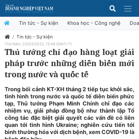
Tin tức - Sự kiện
Khoa học - Công nghệ
Doa
Tin tức - Sự kiện
Thứ Năm, 03/03/2022, 15:49 (GMT+7)
Thủ tướng chỉ đạo hàng loạt giải
pháp trước những diễn biến mới
trong nước và quốc tế
Trong bối cảnh KT-XH tháng 2 tiếp tục khởi sắc,
tình hình trong nước và quốc tế diễn biến phức
tạp, Thủ tướng Phạm Minh Chính chỉ đạo các
nhiệm vụ, giải pháp đồng bộ như thành lập Tổ
công tác đặc biệt giải quyết các vấn đề có liên
quan tới tình hình Ukraine; nghiên cứu tiến tới
bình thường hóa với dịch bệnh, xem COVID-19 là