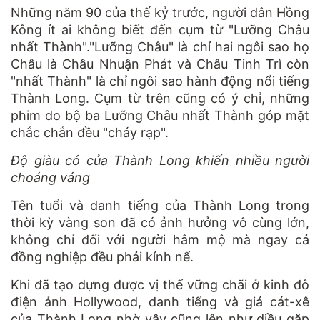
Những năm 90 của thế kỷ trước, người dân Hồng
Kông ít ai không biết đến cụm từ "Lưỡng Châu
nhất Thành"."Lưỡng Châu" là chỉ hai ngôi sao họ
Châu là Châu Nhuận Phát và Châu Tinh Trì còn
"nhất Thành" là chỉ ngôi sao hành động nổi tiếng
Thành Long. Cụm từ trên cũng có ý chỉ, những
phim do bộ ba Lưỡng Châu nhất Thành góp mặt
chắc chắn đều "cháy rạp".
Độ giàu có của Thành Long khiến nhiều người
choáng váng
Tên tuổi và danh tiếng của Thành Long trong
thời kỳ vàng son đã có ảnh hưởng vô cùng lớn,
không chỉ đối với người hâm mộ mà ngay cả
đồng nghiệp đều phải kính nể.
Khi đã tạo dựng được vị thế vững chãi ở kinh đô
điện ảnh Hollywood, danh tiếng và giá cát-xê
của Thành Long nhờ vậy cũng lên như diều gặp