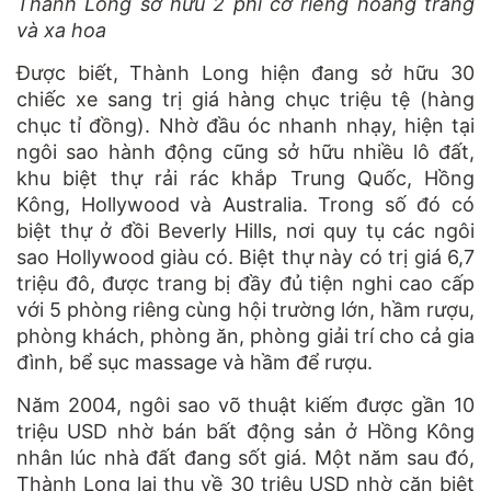
Thành Long sở hữu 2 phi cơ riêng hoàng tráng
và xa hoa
Được biết, Thành Long hiện đang sở hữu 30
chiếc xe sang trị giá hàng chục triệu tệ (hàng
chục tỉ đồng). Nhờ đầu óc nhanh nhạy, hiện tại
ngôi sao hành động cũng sở hữu nhiều lô đất,
khu biệt thự rải rác khắp Trung Quốc, Hồng
Kông, Hollywood và Australia. Trong số đó có
biệt thự ở đồi Beverly Hills, nơi quy tụ các ngôi
sao Hollywood giàu có. Biệt thự này có trị giá 6,7
triệu đô, được trang bị đầy đủ tiện nghi cao cấp
với 5 phòng riêng cùng hội trường lớn, hầm rượu,
phòng khách, phòng ăn, phòng giải trí cho cả gia
đình, bể sục massage và hầm để rượu.
Năm 2004, ngôi sao võ thuật kiếm được gần 10
triệu USD nhờ bán bất động sản ở Hồng Kông
nhân lúc nhà đất đang sốt giá. Một năm sau đó,
Thành Long lại thu về 30 triệu USD nhờ căn biệt