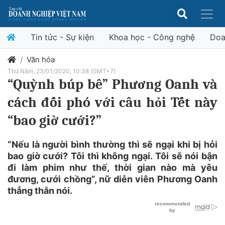
Tin tức - Sự kiện
Khoa học - Công nghệ
Doa
Văn hóa
Thứ Năm, 23/01/2020, 10:38 (GMT+7)
“Quỳnh búp bê” Phương Oanh và
cách đối phó với câu hỏi Tết này
“bao giờ cưới?”
“Nếu là người bình thường thì sẽ ngại khi bị hỏi
bao giờ cưới? Tôi thì không ngại. Tôi sẽ nói bận
đi làm phim như thế, thời gian nào mà yêu
đương, cưới chồng”, nữ diễn viên Phương Oanh
thẳng thắn nói.