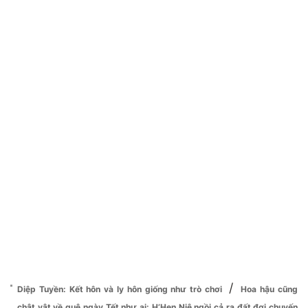
/
Diệp Tuyền: Kết hôn và ly hôn giống như trò chơi
Hoa hậu cũng
chật vật về quê ngày Tết như ai: H’Hen Niê ngồi cả ra đất đợi chuyến