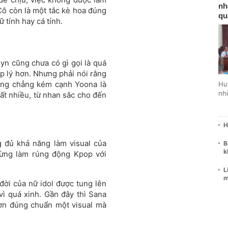
nh
 Cô còn là một tắc kè hoa đúng
qu
ữ tính hay cá tính.
yn cũng chưa có gì gọi là quá
ợp lý hơn. Nhưng phải nói rằng
cũng chẳng kém cạnh Yoona là
Hu
nhi
ất nhiều, từ nhan sắc cho đến
H
 đủ khả năng làm visual của
B
k
từng làm rúng động Kpop với
L
m
đời của nữ idol được tung lên
ì quá xinh. Gần đây thì Sana
hơn đúng chuẩn một visual mà