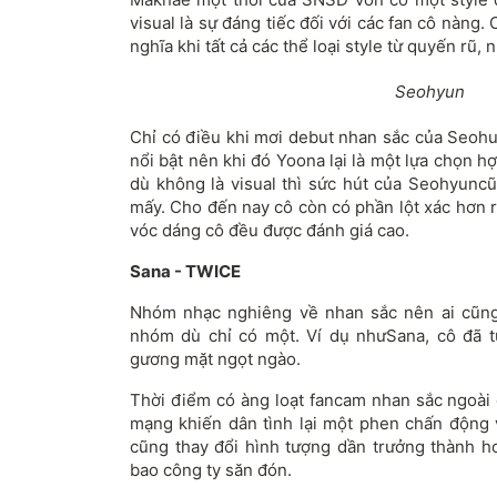
visual là sự đáng tiếc đối với các fan cô nàng.
nghĩa khi tất cả các thể loại style từ quyến rũ, n
Seohyun
Chỉ có điều khi mơi debut nhan sắc của Seohu
nổi bật nên khi đó Yoona lại là một lựa chọn h
dù không là visual thì sức hút của Seohyun
mấy. Cho đến nay cô còn có phần lột xác hơn r
vóc dáng cô đều được đánh giá cao.
Sana - TWICE
Nhóm nhạc nghiêng về nhan sắc nên ai cũng
nhóm dù chỉ có một. Ví dụ nhưSana, cô đã 
gương mặt ngọt ngào.
Thời điểm có àng loạt fancam nhan sắc ngoài 
mạng khiến dân tình lại một phen chấn động v
cũng thay đổi hình tượng dần trưởng thành 
bao công ty săn đón.