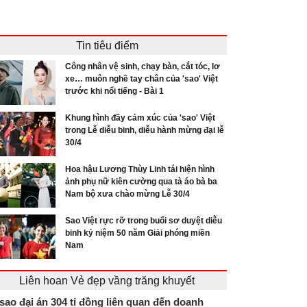
Tin tiêu điểm
Công nhân vệ sinh, chạy bàn, cắt tóc, lơ
xe… muôn nghề tay chân của 'sao' Việt
trước khi nổi tiếng - Bài 1
Khung hình đầy cảm xúc của 'sao' Việt
trong Lễ diễu binh, diễu hành mừng đại lễ
30/4
Hoa hậu Lương Thùy Linh tái hiện hình
ảnh phụ nữ kiên cường qua tà áo bà ba
Nam bộ xưa chào mừng Lễ 30/4
Sao Việt rực rỡ trong buổi sơ duyệt diễu
binh kỷ niệm 50 năm Giải phóng miền
Nam
Liên hoan Vẻ đẹp vầng trăng khuyết
 sao đại án 304 tỉ đồng liên quan đến doanh