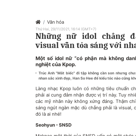
Văn hóa
Thứ Hai, 29/11/2021, 16:14 (GMT+7)
Những nữ idol chẳng đ
visual vẫn tỏa sáng với nh
Một số idol nữ “có phận mà không danh"
nghiệt của Kpop.
Trúc Anh "Mắt biếc" đi tập không cần son nhưng chư
nhan sắc xinh đẹp, Han So Hee để kiểu tóc nào cũng k
Làng nhạc Kpop luôn có những tiêu chuẩn ch
phải ai cung đảm nhận được vị trí này. Tuy nh
các mỹ nhân này không xứng đáng. Thậm chí 
sáng ngút ngàn mặc dù chẳng phải là visual,
đó là ai nhé!
Seohyun - SNSD
Maknae một thời của SNSD vốn có một style 