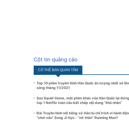
Cột tin quảng cáo
CÓ THỂ BẠN QUAN TÂM
Top 10 phim truyền hình Hàn Quốc ấn tượng nhất sẽ lên
sóng tháng 11/2021
Sau Squid Game, một phim khác của Hàn Quốc lại đứn
top 1 Netflix toàn cầu bất chấp nội dung “khó nhằn”
Đài Truyền hình nổi tiếng xứ Hàn bị chỉ trích vì hành độ
“chơi xấu” Song Ji Hyo - “nữ thần” Running Man?