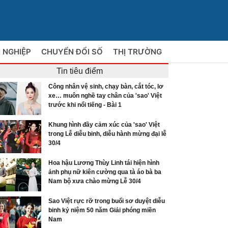
 NGHIỆP
CHUYỂN ĐỔI SỐ
THỊ TRƯỜNG
Tin tiêu điểm
Công nhân vệ sinh, chạy bàn, cắt tóc, lơ
xe… muôn nghề tay chân của 'sao' Việt
trước khi nổi tiếng - Bài 1
Khung hình đầy cảm xúc của 'sao' Việt
trong Lễ diễu binh, diễu hành mừng đại lễ
30/4
Hoa hậu Lương Thùy Linh tái hiện hình
ảnh phụ nữ kiên cường qua tà áo bà ba
Nam bộ xưa chào mừng Lễ 30/4
Sao Việt rực rỡ trong buổi sơ duyệt diễu
binh kỷ niệm 50 năm Giải phóng miền
Nam