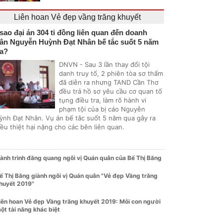
Liên hoan Vẻ đẹp vầng trăng khuyết
 sao đại án 304 tỉ đồng liên quan đến doanh
ân Nguyễn Huỳnh Đạt Nhân bế tắc suốt 5 năm
a?
DNVN - Sau 3 lần thay đổi tội
danh truy tố, 2 phiên tòa sơ thẩm
đã diễn ra nhưng TAND Cần Thơ
đều trả hồ sơ yêu cầu cơ quan tố
tụng điều tra, làm rõ hành vi
phạm tội của bị cáo Nguyễn
ỳnh Đạt Nhân. Vụ án bế tắc suốt 5 năm qua gây ra
ều thiệt hại nặng cho các bên liên quan.
ành trình đăng quang ngôi vị Quán quân của Bế Thị Băng
ế Thị Băng giành ngôi vị Quán quân "Vẻ đẹp Vầng trăng
huyết 2019"
iên hoan Vẻ đẹp Vầng trăng khuyết 2019: Mỗi con người
ột tài năng khác biệt