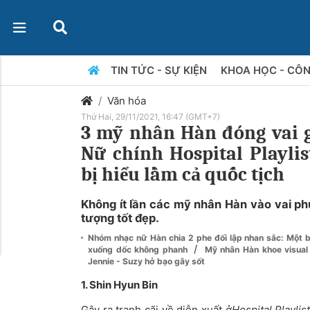
TIN TỨC - SỰ KIỆN
KHOA HỌC - CÔ
Văn hóa
Thứ Hai, 29/11/2021, 16:47 (GMT+7)
3 mỹ nhân Hàn đóng vai gá
Nữ chính Hospital Playlis
bị hiểu lầm cả quốc tịch
Không ít lần các mỹ nhân Hàn vào vai ph
tượng tốt đẹp.
Nhóm nhạc nữ Hàn chia 2 phe đối lập nhan sắc: Một 
/
xuống dốc không phanh
Mỹ nhân Hàn khoe visual
Jennie - Suzy hở bạo gây sốt
1. Shin Hyun Bin
Gây ra tranh cãi về diễn xuất ở
Hospital Playlis