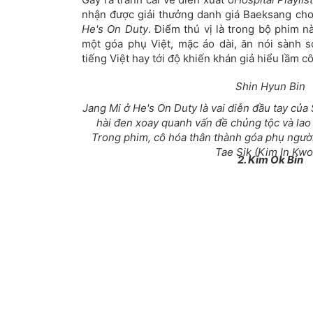
nhận được giải thưởng danh giá Baeksang cho
He's On Duty
. Điểm thú vị là trong bộ phim n
một góa phụ Việt, mặc áo dài, ăn nói sành sỏ
tiếng Việt hay tới độ khiến khán giả hiểu lầm cô
Shin Hyun Bin
Jang Mi ở
He's On Duty
là vai diễn đầu tay của
hài đen xoay quanh vấn đề chủng tộc và la
Trong phim, cô hóa thân thành góa phụ ngườ
Tae Sik (Kim In Kwo
2. Kim Ok Bin