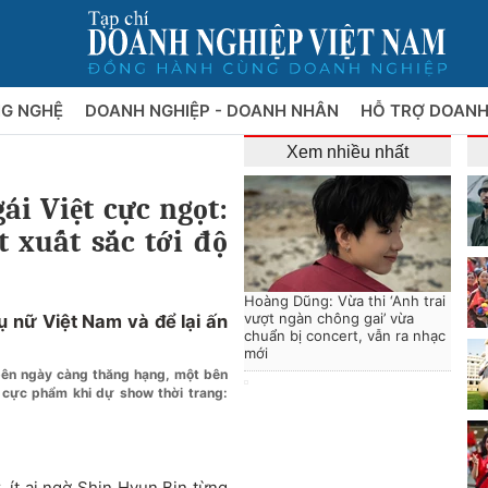
NG NGHỆ
DOANH NGHIỆP - DOANH NHÂN
HỖ TRỢ DOANH
Xem nhiều nhất
i Việt cực ngọt:
t xuất sắc tới độ
Hoàng Dũng: Vừa thi ‘Anh trai
vượt ngàn chông gai’ vừa
ụ nữ Việt Nam và để lại ấn
chuẩn bị concert, vẫn ra nhạc
mới
bên ngày càng thăng hạng, một bên
 cực phẩm khi dự show thời trang:
t
, ít ai ngờ Shin Hyun Bin từng