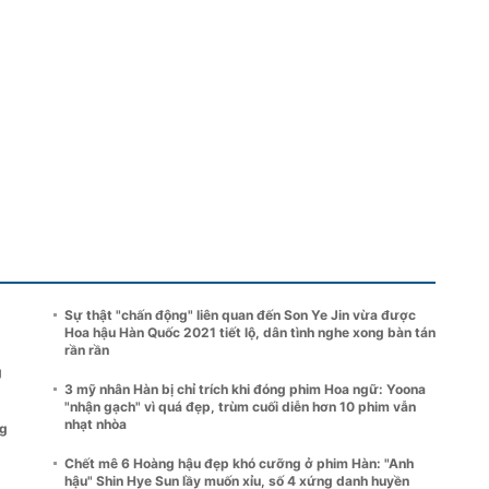
Sự thật "chấn động" liên quan đến Son Ye Jin vừa được
Hoa hậu Hàn Quốc 2021 tiết lộ, dân tình nghe xong bàn tán
rần rần
g
3 mỹ nhân Hàn bị chỉ trích khi đóng phim Hoa ngữ: Yoona
"nhận gạch" vì quá đẹp, trùm cuối diễn hơn 10 phim vẫn
nhạt nhòa
ng
Chết mê 6 Hoàng hậu đẹp khó cưỡng ở phim Hàn: "Anh
hậu" Shin Hye Sun lầy muốn xỉu, số 4 xứng danh huyền