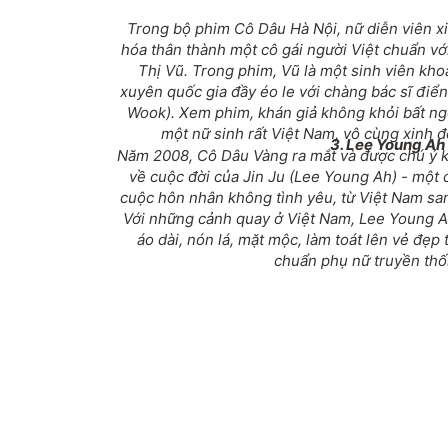
Trong bộ phim
Cô Dâu Hà Nội
, nữ diễn viên 
hóa thân thành một cô gái người Việt chuẩn với
Thị Vũ. Trong phim, Vũ là một sinh viên kho
xuyên quốc gia đầy éo le với chàng bác sĩ điể
Wook). Xem phim, khán giả không khỏi bất ngờ
một nữ sinh rất Việt Nam, vô cùng xinh đẹ
3. Lee Young Ah
Năm 2008,
Cô Dâu Vàng
ra mắt và được chú ý k
về cuộc đời của Jin Ju (Lee Young Ah) - một c
cuộc hôn nhân không tình yêu, từ Việt Nam sa
Với những cảnh quay ở Việt Nam, Lee Young A
áo dài, nón lá, mặt mộc, làm toát lên vẻ đẹp
chuẩn phụ nữ truyền thố