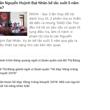
ân Nguyễn Huỳnh Đạt Nhân bế tắc suốt 5 năm
a?
DNVN - Sau 3 lần thay đổi tội
danh truy tố, 2 phiên tòa sơ thẩm
đã diễn ra nhưng TAND Cần Thơ
đều trả hồ sơ yêu cầu cơ quan tố
tụng điều tra, làm rõ hành vi
phạm tội của bị cáo Nguyễn
ỳnh Đạt Nhân. Vụ án bế tắc suốt 5 năm qua gây ra
ều thiệt hại nặng cho các bên liên quan.
ành trình đăng quang ngôi vị Quán quân của Bế Thị Băng
ế Thị Băng giành ngôi vị Quán quân "Vẻ đẹp Vầng trăng
huyết 2019"
iên hoan Vẻ đẹp Vầng trăng khuyết 2019: Mỗi con người
ột tài năng khác biệt