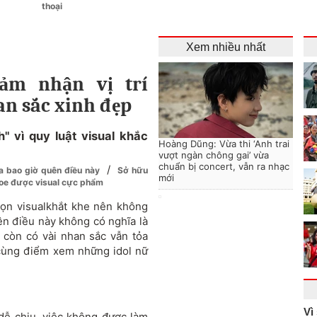
thoại
Xem nhiều nhất
ảm nhận vị trí
an sắc xinh đẹp
 vì quy luật visual khắc
Hoàng Dũng: Vừa thi ‘Anh trai
vượt ngàn chông gai’ vừa
chuẩn bị concert, vẫn ra nhạc
/
a bao giờ quên điều này
Sở hữu
mới
hoe được visual cực phẩm
ọn visualkhắt khe nên không
iên điều này không có nghĩa là
còn có vài nhan sắc vẫn tỏa
 cùng điểm xem những idol nữ
Vì
dễ chịu, việc không được làm