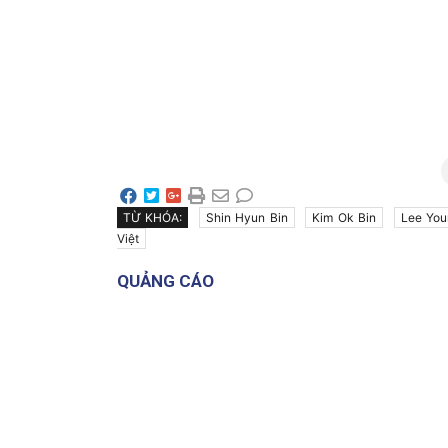
TỪ KHÓA:
Shin Hyun Bin
Kim Ok Bin
Lee You
Việt
QUẢNG CÁO