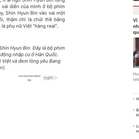
 vai diễn của mình ở bộ phim
ày, Shin Hyun Bin vào vai một
i, thậm chí là chửi thề bằng
Vì
 là phụ nữ Việt “hàng real”.
nh
qu
 Shin Hyun Bin. Đây là bộ phim
o động nhập cư ở Hàn Quốc.
i Việt và đem lòng yêu Bang
n).
Hu
nhi
H
B
k
L
m