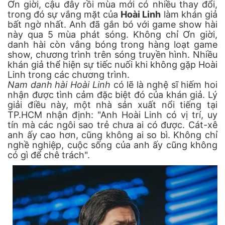
Ơn giời, cậu đây rồi mùa mới có nhiều thay đổi,
trong đó sự vắng mặt của
Hoài Linh
làm khán giả
bất ngờ nhất. Anh đã gắn bó với game show hài
này qua 5 mùa phát sóng. Không chỉ Ơn giời,
danh hài còn vắng bóng trong hàng loạt game
show, chương trình trên sóng truyền hình. Nhiều
khán giả thể hiện sự tiếc nuối khi không gặp Hoài
Linh trong các chương trình.
Nam danh hài Hoài Linh
có lẽ là nghệ sĩ hiếm hoi
nhận được tình cảm đặc biệt đó của khán giả. Lý
giải điều này, một nhà sản xuất nổi tiếng tại
TP.HCM nhận định: "Anh Hoài Linh có vị trí, uy
tín mà các ngôi sao trẻ chưa ai có được. Cát-xê
anh ấy cao hơn, cũng không ai so bì. Không chỉ
nghề nghiệp, cuộc sống của anh ấy cũng không
có gì để chê trách".