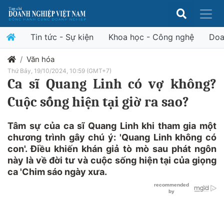
Tin tức - Sự kiện
Khoa học - Công nghệ
Doa
Văn hóa
Thứ Bảy, 19/10/2024, 10:59 (GMT+7)
Ca sĩ Quang Linh có vợ không?
Cuộc sống hiện tại giờ ra sao?
Tâm sự của ca sĩ Quang Linh khi tham gia một
chương trình gây chú ý: 'Quang Linh không có
con'. Điều khiến khán giả tò mò sau phát ngôn
này là về đời tư và cuộc sống hiện tại của giọng
ca 'Chim sáo ngày xưa.