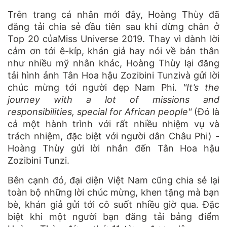
Trên trang cá nhân mới đây, Hoàng Thùy đã
đăng tải chia sẻ đầu tiên sau khi dừng chân ở
Top 20 củaMiss Universe 2019. Thay vì dành lời
cảm ơn tới ê-kíp, khán giả hay nói về bản thân
như nhiều mỹ nhân khác, Hoàng Thùy lại đăng
tải hình ảnh Tân Hoa hậu Zozibini Tunzivà gửi lời
chúc mừng tới người đẹp Nam Phi.
"It’s the
journey with a lot of missions and
responsibilities, special for African people"
(Đó là
cả một hành trình với rất nhiều nhiệm vụ và
trách nhiệm, đặc biệt với người dân Châu Phi) -
Hoàng Thùy gửi lời nhắn đến Tân Hoa hậu
Zozibini Tunzi.
Bên cạnh đó, đại diện Việt Nam cũng chia sẻ lại
toàn bộ những lời chúc mừng, khen tặng mà bạn
bè, khán giả gửi tới cô suốt nhiều giờ qua. Đặc
biệt khi một người bạn đăng tải bảng điểm