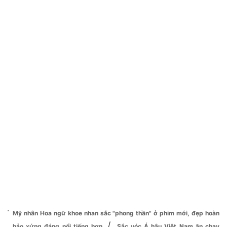
Mỹ nhân Hoa ngữ khoe nhan sắc "phong thần" ở phim mới, đẹp hoàn
/
hảo xứng đáng nổi tiếng hơn
Sắc vóc Á hậu Việt Nam ăn chay