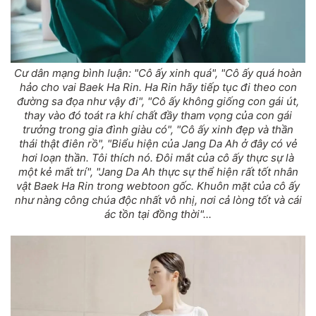
Cư dân mạng bình luận: "Cô ấy xinh quá", "Cô ấy quá hoàn
hảo cho vai Baek Ha Rin. Ha Rin hãy tiếp tục đi theo con
đường sa đọa như vậy đi", "Cô ấy không giống con gái út,
thay vào đó toát ra khí chất đầy tham vọng của con gái
trưởng trong gia đình giàu có", "Cô ấy xinh đẹp và thần
thái thật điên rồ", "Biểu hiện của Jang Da Ah ở đây có vẻ
hơi loạn thần. Tôi thích nó. Đôi mắt của cô ấy thực sự là
một kẻ mất trí", "Jang Da Ah thực sự thể hiện rất tốt nhân
vật Baek Ha Rin trong webtoon gốc. Khuôn mặt của cô ấy
như nàng công chúa độc nhất vô nhị, nơi cả lòng tốt và cái
ác tồn tại đồng thời"...