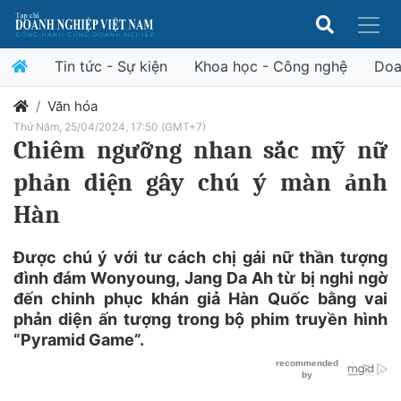
Tin tức - Sự kiện
Khoa học - Công nghệ
Doa
Văn hóa
Thứ Năm, 25/04/2024, 17:50 (GMT+7)
Chiêm ngưỡng nhan sắc mỹ nữ
phản diện gây chú ý màn ảnh
Hàn
Được chú ý với tư cách chị gái nữ thần tượng
đình đám Wonyoung, Jang Da Ah từ bị nghi ngờ
đến chinh phục khán giả Hàn Quốc bằng vai
phản diện ấn tượng trong bộ phim truyền hình
“Pyramid Game”.